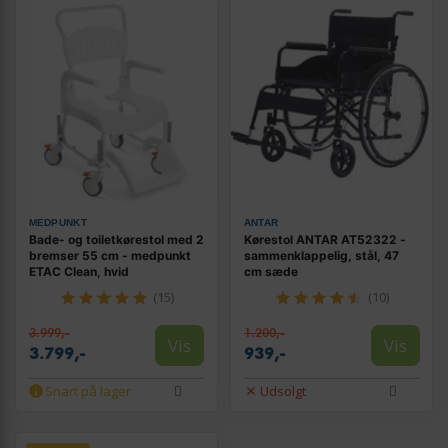
MEDPUNKT
ANTAR
Bade- og toiletkørestol med 2
Kørestol ANTAR AT52322 -
bremser 55 cm - medpunkt
sammenklappelig, stål, 47
ETAC Clean, hvid
cm sæde
(15)
(10)
3.999,-
1.200,-
Vis
Vis
3.799,-
939,-
Snart på lager
Udsolgt