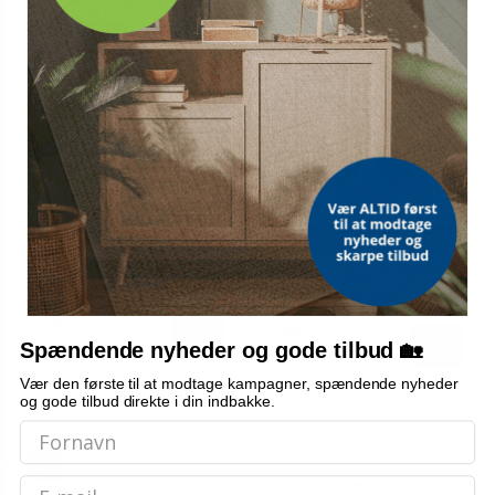
ANTAR
REHA FUND
Kørestol aluminium ANTAR
REHA FUND MARCO RF-802
AT52311, foldbar 46 cm
transport- og toiletstol med
hjul
3.299,-
1.389,-
Vis
Vis
3.199,-
Spændende nyheder og gode tilbud 🏡
1.359,-
Vær den første til at modtage kampagner, spændende nyheder
På lager
På lager
og gode tilbud direkte i din indbakke.
NY
Email