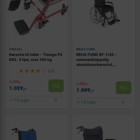
TIMAGO
REHA FUND
Kørestol til toilet - Timago FS
REHA FUND RF-1/45 -
692, 4 hjul, max 100 kg
sammenklappelig
aluminiumskørestol,
sædebredde 45 cm
(20)
1.190,-
1.029,-
Vis
Vis
1.029,-
1.009,-
På lager
På lager