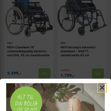
MDH
MDH
MDH Cameleon 18"
MDH letvægts kørestol i
sammenklappelig kørestol -
aluminium - NAVY1,
sort/blå, 45 cm sædebredde
sædebredde 43 cm
1.899,-
Vis
Vis
2.399,-
1.799,-
På lager
På lager
TILBUD