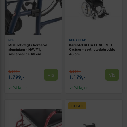
MDH
REHA FUND
MDH letvægts kørestol i
Kørestol REHA FUND RF-1
aluminium - NAVY1,
Cruiser - sort, sædebredde
sædebredde 46 cm
48 cm
1.899,-
1.219,-
Vis
Vis
1.799,-
1.179,-
På lager
På lager
TILBUD