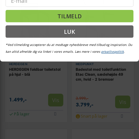
TILMELD
LUK
*Ved tilmelding accepterer du at modtage nyhedsbreve med tilbud og inspiration. Du
kan altid afmelde dig via linket i vores emails. Læs mere i vores
privatlivspolitik
.
HERDEGEN
MEDPUNKT
HERDEGEN foldbar toiletstol
Badestol med toiletfunktion
på hjul - blå
Etac Clean, sædehøjde 49
cm, hvid - 2 bremser
3.999,-
Vis
1.499,-
Vis
3.799,-
På lager
Snart på lager