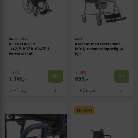
REHA FUND
MDH
REHA FUND RF-
Kørestol med toiletspand -
1/42/PU/CZA-624/PU
MDH, sammenklappelig, 4
kørestol i stål -
hjul
sammenklappelig, 48 cm
sæde
1.139,-
1.009,-
Vis
Vis
1.109,-
889,-
På lager
På lager
TILBUD