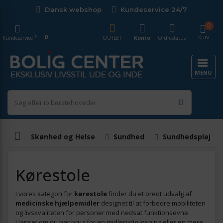
Dansk webshop
Kundeservice 24/7
0
0
Kurv
Kundeservice
OUTLET
Konto
Ordrestatus
MENU
Skønhed og Helse
Sundhed
Sundhedsplejep
Kørestole
I vores kategori for
kørestole
finder du et bredt udvalg af
medicinske hjælpemidler
designet til at forbedre mobiliteten
og livskvaliteten for personer med nedsat funktionsevne.
Uanset om du har brug for en midlertidig løsning eller en mere