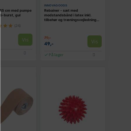
INNOVAGOODS
 45 cm med pumpe
Rebainer - sæt med
i-burst, gul
modstandsbånd i latex inkl.
tilbehør og træningsvejledning
(OUTLET A)
(24)
79,-
Vis
Vis
49,-
På lager