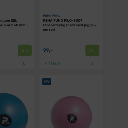
REHA FUND
otape Silk
REHA FUND PILO-3007
pe 5 m x 50 mm -
rehabiliteringsbold med pigge 7
cm rød
Vis
Vis
99,-
På lager
NY