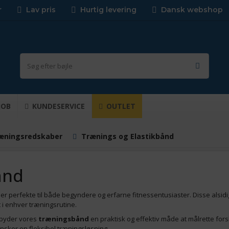
r
Lav pris
Hurtig levering
Dansk webshop
JOB
KUNDESERVICE
OUTLET
æningsredskaber
Trænings og Elastikbånd
ånd
 er perfekte til både begyndere og erfarne fitnessentusiaster. Disse alsidige
 i enhver træningsrutine.
ilbyder vores
træningsbånd
en praktisk og effektiv måde at målrette for
sker en fleksibel træningsløsning.