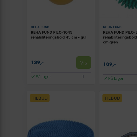
REHA FUND
REHA FUND
REHA FUND PILO-1045
REHA FUND PILO-
rehabiliteringsbold 45 cm - gul
rehabiliteringsbol
cm grøn
Vis
139,-
109,-
På lager
På lager
TILBUD
TILBUD