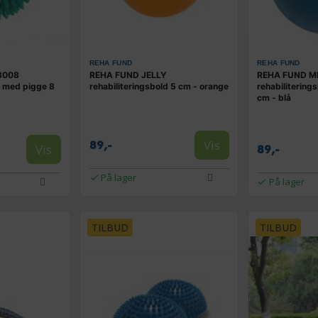
REHA FUND
REHA FUND
3008
REHA FUND JELLY
REHA FUND MI
d med pigge 8
rehabiliteringsbold 5 cm - orange
rehabilitering
cm - blå
Vis
89,-
Vis
89,-
På lager
På lager
TILBUD
TILBUD