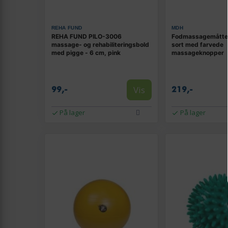
REHA FUND
MDH
REHA FUND PILO-3006
Fodmassagemåtte 
massage- og rehabiliteringsbold
sort med farvede
med pigge - 6 cm, pink
massageknopper
Vis
99,-
219,-
På lager
På lager