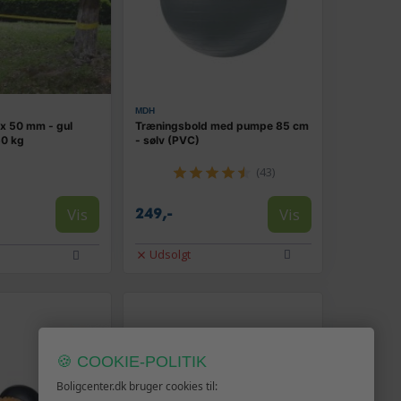
MDH
 x 50 mm - gul
Træningsbold med pumpe 85 cm
50 kg
- sølv (PVC)
(43)
Vis
Vis
249,-
Udsolgt
🍪 COOKIE-POLITIK
Boligcenter.dk bruger cookies til: