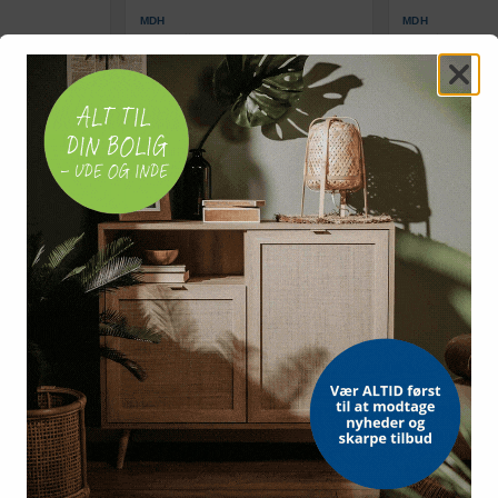
MDH
MDH
Qmed fingertræner - grøn
Træningsbold
 elastikker
(medium modstand)
- MDH ABS/ant
ræningsguide
129,-
280,-
Vis
Vis
119,-
179,-
På lager
På lager