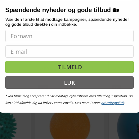
Spændende nyheder og gode tilbud 🏡
REHA FUND
REHA FUND
Vær den første til at modtage kampagner, spændende nyheder
175 × 35 cm -
REHA FUND Orzeszek
REHA FUND Pil
og gode tilbud direkte i din indbakke.
rehabiliteringsbold PILO-3018/1 -
kinesiology ta
blå, Ø 8 cm
beige
Email
Vis
Vis
109,-
119,-
TILMELD
På lager
På lager
LUK
NY
NY
*Ved tilmelding accepterer du at modtage nyhedsbreve med tilbud og inspiration. Du
kan altid afmelde dig via linket i vores emails. Læs mere i vores
privatlivspolitik
.