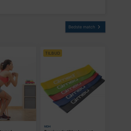
TILBUD
MDH