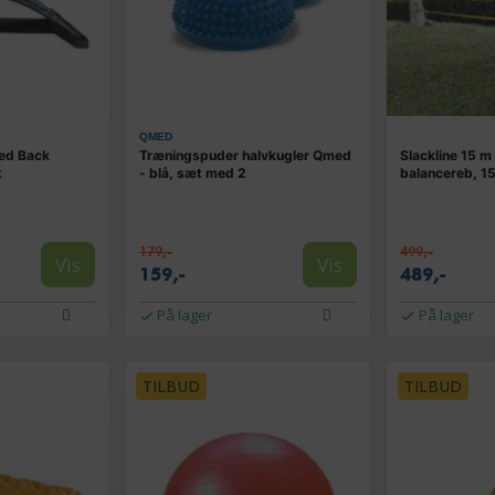
QMED
ed Back
Træningspuder halvkugler Qmed
Slackline 15 m
t
- blå, sæt med 2
balancereb, 1
179,-
499,-
Vis
Vis
159,-
489,-
På lager
På lager
TILBUD
TILBUD