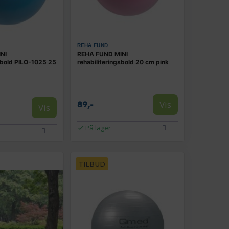
REHA FUND
NI
REHA FUND MINI
sbold PILO-1025 25
rehabiliteringsbold 20 cm pink
Vis
89,-
Vis
På lager
TILBUD