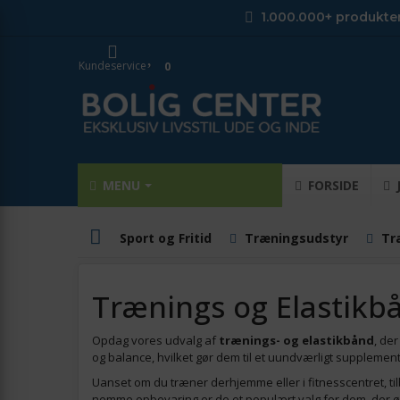
1.000.000+ produkte
Kundeservice
0
MENU
FORSIDE
Sport og Fritid
Træningsudstyr
Tr
Trænings og Elastikb
Opdag vores udvalg af
trænings- og elastikbånd
, der
og balance, hvilket gør dem til et uundværligt supplement
Uanset om du træner derhjemme eller i fitnesscentret, t
nemme opbevaring er de et populært valg for dem, der øn