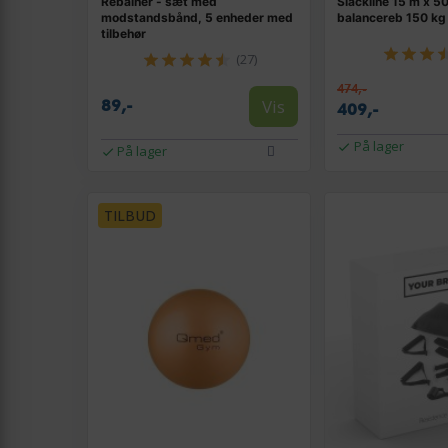
Rebainer - sæt med
Slackline 15 m x 5
modstandsbånd, 5 enheder med
balancereb 150 kg
tilbehør
(27)
474,-
Vis
89,-
409,-
På lager
På lager
TILBUD