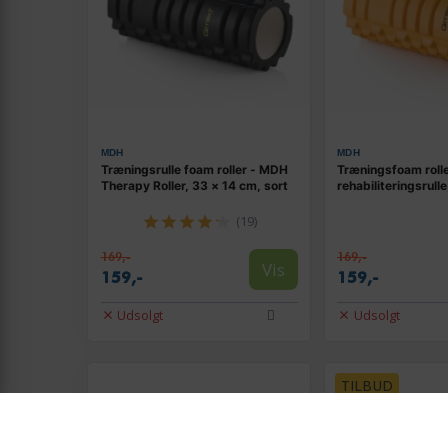
MDH
MDH
Træningsrulle foam roller - MDH
Træningsfoam roll
Therapy Roller, 33 × 14 cm, sort
rehabiliteringsrull
(19)
169,-
169,-
Vis
159,-
159,-
Udsolgt
Udsolgt
TILBUD