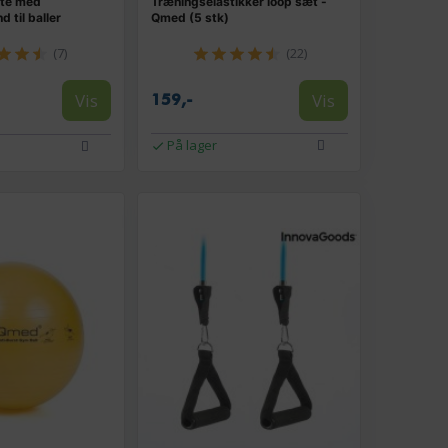
lte med
Træningselastikker loop sæt -
til baller
Qmed (5 stk)
(7)
(22)
Vis
Vis
159,-
På lager