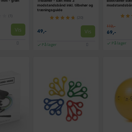
0 mm - grøn
Tribainer - sæt med 3
Bootrainer bæ
modstandsbånd inkl. tilbehør og
modstandsbånd 
træningsguide
(1)
(20)
112,-
Vis
Vis
49,-
69,-
På lager
På lager