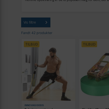
Vis filtre
Fandt 42 produkter
TILBUD
TILBUD
INNOVAGOODS