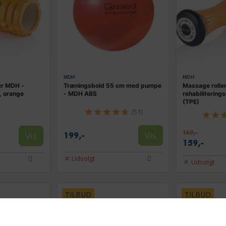
MDH
MDH
er MDH -
Træningsbold 55 cm med pumpe
Massage rolle
e, orange
- MDH ABS
rehabiliterings
(TPE)
(51)
169,-
Vis
Vis
199,-
159,-
Udsolgt
Udsolgt
TILBUD
TILBUD