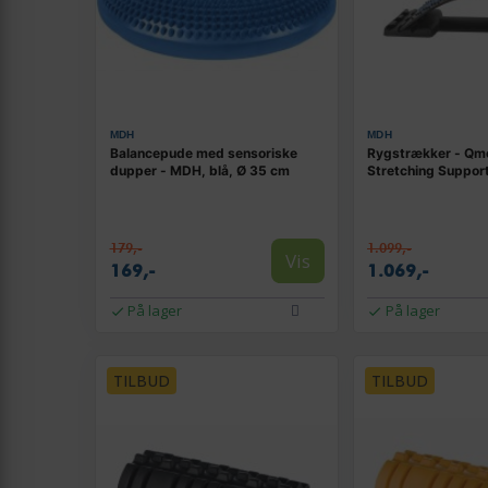
MDH
MDH
Balancepude med sensoriske
Rygstrækker - Qm
dupper - MDH, blå, Ø 35 cm
Stretching Suppor
179,-
1.099,-
Vis
169,-
1.069,-
På lager
På lager
TILBUD
TILBUD