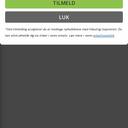
TILMELD
LUK
*Ved tilmelding accepterer du at modtage nyhedsbreve med tilbud og inspiration. Du
kan altid afmelde dig via linket i vores emails. Læs mere i vores
privatlivspolitik
.