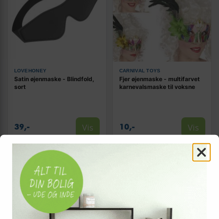
LOVEHONEY
CARNIVAL TOYS
Satin øjenmaske - Blindfold,
Fjer øjenmaske - multifarvet
sort
karnevalsmaske til voksne
Vis
Vis
39,-
10,-
På lager
På lager
TILBUD