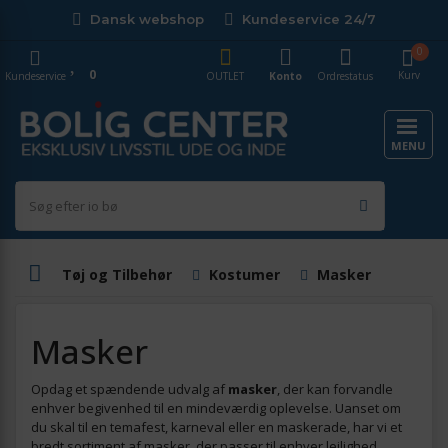
Dansk webshop
Kundeservice 24/7
0
0
Kurv
Kundeservice
OUTLET
Konto
Ordrestatus
MENU
Tøj og Tilbehør
Kostumer
Masker
Masker
Opdag et spændende udvalg af
masker
, der kan forvandle
enhver begivenhed til en mindeværdig oplevelse. Uanset om
du skal til en temafest, karneval eller en maskerade, har vi et
bredt sortiment af masker, der passer til enhver lejlighed.