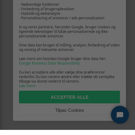
- Nødvendige funktioner
- Forbedring af brugeroplevelsen
- Statistik og webanalyse
- Personalisering af annoncer / ads personalization
Vi og vores partnere, herunder Google, bruger cookies og
lignende teknologier til både personaliserede og ikke-
personaliserede annoncer.
Dine data kan bruges til måling, analyse, forbedring af siden
og visning af relevante annoncer.
Læs mere om hvordan Google bruger dine data her:
Google Business Data Responsibility
Du kan acceptere alle eller vælge dine præferencer
nedenfor. Du kan senere ændre eller trække dit samtykke
tilbage via ikonet nederst til venstre.
Læs mere
ACCEPTER ALLE
Tilpas Cookies