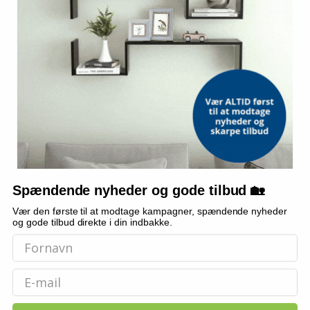
MY OTHER ME
Maske Chimpanse
174,-
Vis
Spændende nyheder og gode tilbud 🏡
84,-
Vær den første til at modtage kampagner, spændende nyheder
Udsolgt
og gode tilbud direkte i din indbakke.
Email