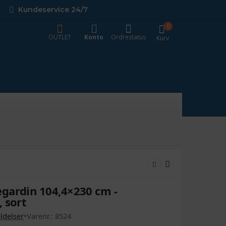
Kundeservice 24/7
0
OUTLET
Konto
Ordrestatus
Kurv
gardin 104,4×230 cm -
 sort
delser
•
Varenr.:
8524