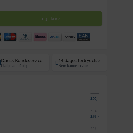
Læg i kurv
Dansk Kundeservice
14 dages fortrydelse
Hjælp tæt på dig
Nem kundeservice
532,-
329,-
504,-
m
359,-
396,-