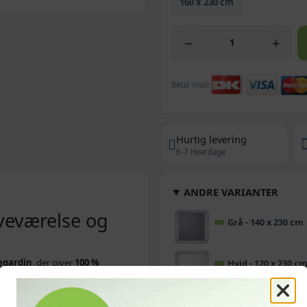
160 x 230 cm
−
+
Betal med:
Hurtig levering
6-7 Hverdage
ANDRE VARIANTER
oveværelse og
Grå - 140 x 230 cm
egardin
, der giver
100 %
Hvid - 120 x 230 c
g hjælper med at holde rummet
 ind i de fleste indretninger og
ekontor.
Grå - 80 x 230 cm