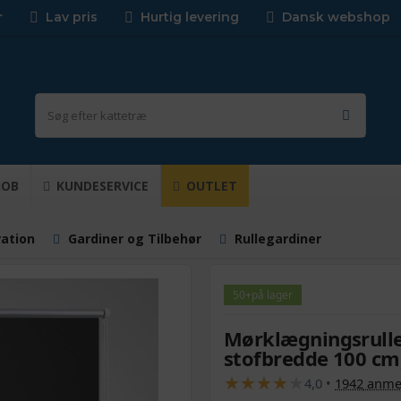
r
Lav pris
Hurtig levering
Dansk webshop
JOB
KUNDESERVICE
OUTLET
ration
Gardiner og Tilbehør
Rullegardiner
50+
på lager
Mørklægningsrulle
stofbredde 100 cm,
★
★
★
★
★
★
★
★
★
★
4,0
•
1942
anmel