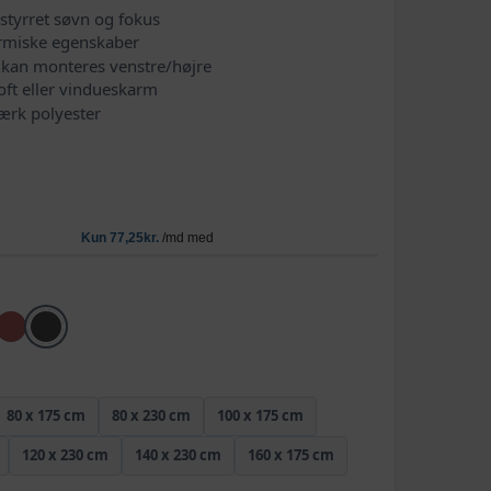
rstyrret søvn og fokus
ermiske egenskaber
e kan monteres venstre/højre
oft eller vindueskarm
tærk polyester
80 x 175 cm
80 x 230 cm
100 x 175 cm
120 x 230 cm
140 x 230 cm
160 x 175 cm