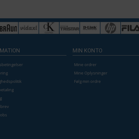
Beige - 120 x 175 
Grå - 120 x 230 cm
Hvid - 40 x 100 cm
RMATION
MIN KONTO
sbetingelser
Mine ordrer
Grå - 160 x 230 cm
ring
Mine Oplysninger
ighedspolitik
Følg min ordre
betaling
g
brev
jobs