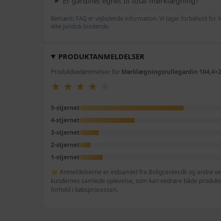
Er gardinet egnet til total mørklægning?
Bemærk: FAQ er vejledende information. Vi tager forbehold for f
ikke juridisk bindende.
PRODUKTANMELDELSER
Produktbedømmelser for
Mørklægningsrullegardin 104,4×23
★
★
★
★
★
★
★
★
★
★
5-stjernet
4-stjernet
3-stjernet
2-stjernet
1-stjernet
⭐ Anmeldelserne er indsamlet fra Boligcenter.dk og andre veri
kundernes samlede oplevelse, som kan vedrøre både produktet
forhold i købsprocessen.