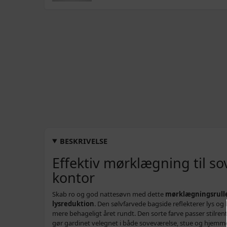
BESKRIVELSE
Effektiv mørklægning til s
kontor
Skab ro og god nattesøvn med dette
mørklægningsrull
lysreduktion
. Den sølvfarvede bagside reflekterer lys o
mere behageligt året rundt. Den sorte farve passer stilrent
gør gardinet velegnet i både soveværelse, stue og hjemm