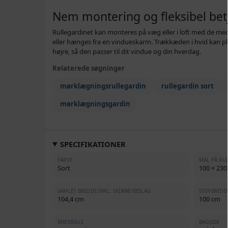
Nem montering og fleksibel bet
Rullegardinet kan monteres på væg eller i loft med de me
eller hænges fra en vindueskarm. Trækkæden i hvid kan plac
højre, så den passer til dit vindue og din hverdag.
Relaterede søgninger
mørklægningsrullegardin
rullegardin sort
mørklægningsgardin
SPECIFIKATIONER
FARVE
MÅL PÅ RU
Sort
100 × 230
SAMLET BREDDE INKL. SKINNE/BESLAG
STOFBREDD
104,4 cm
100 cm
MATERIALE
BAGSIDE