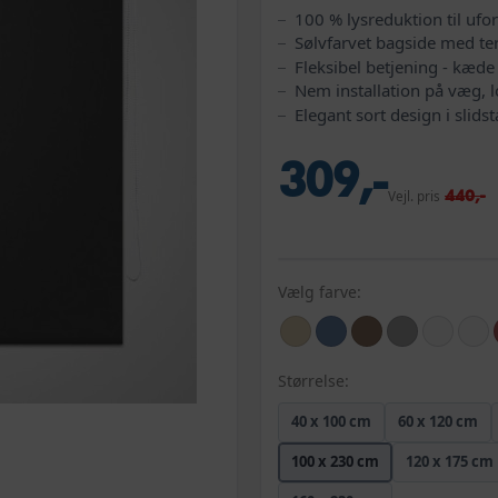
100 % lysreduktion til ufo
Sølvfarvet bagside med t
Fleksibel betjening - kæd
Nem installation på væg, l
Elegant sort design i slids
309,-
440,-
Vejl. pris
Vælg farve:
Størrelse:
40 x 100 cm
60 x 120 cm
100 x 230 cm
120 x 175 cm