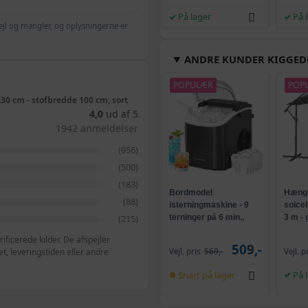
Grå - 120 x 175 cm
På lager
På 
ejl og mangler, og oplysningerne er
Beige - 80 x 230 c
ANDRE KUNDER KIGGED
Hvid - 80 x 230 cm
POPULÆR
POP
0 cm - stofbredde 100 cm, sort
4,0
ud af 5
Hvid - 140 x 230 c
1942 anmeldelser
(956)
Beige - 160 x 230 
(500)
(183)
Bordmodel
Hænge
(88)
isterningmaskine - 9
solce
Hvid - 160 x 230 c
terninger på 6 min.,
3 m -
(215)
selvrensende, sort
og kr
ficerede kilder. De afspejler
509,-
Beige - 140 x 230 
Vejl. pris
569,-
Vejl. p
, leveringstiden eller andre
Snart på lager
På 
Beige - 120 x 230 