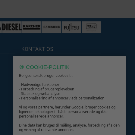
400,-
cm
279,-
478,-
339,-
250,-
239,-
KONTAKT OS
564,-
Boligcenter.dk
349,-
🍪 COOKIE-POLITIK
Kundeservice
Boligcenter.dk bruger cookies til:
- Nødvendige funktioner
- Forbedring af brugeroplevelsen
- Statistik og webanalyse
- Personalisering af annoncer / ads personalization
GIV GLÆDE MED ET GAVEKORT!
Vi og vores partnere, herunder Google, bruger cookies og
lignende teknologier til både personaliserede og ikke-
personaliserede annoncer.
Dine data kan bruges til måling, analyse, forbedring af siden
og visning af relevante annoncer.