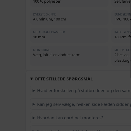
100 % polyester
Sølvfarve
ØVERSTE SKINNE
BUNDSKINN
Aluminium, 100 cm
PVC, 100
METALSKAFT DIAMETER
KÆDELÆNG
18 mm
180 cm, f
MONTERING
MEDFØLGE
Væg, loft eller vindueskarm
2 beslag,
plastkugl
OFTE STILLEDE SPØRGSMÅL
Hvad er forskellen på stofbredden og den sam
Kan jeg selv vælge, hvilken side kæden sidder 
Hvordan kan gardinet monteres?