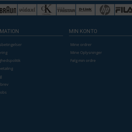
Grå - 120 x 230 cm
RMATION
MIN KONTO
Hvid - 40 x 100 cm
sbetingelser
Mine ordrer
Sort - 140 x 230 cm
ring
Mine Oplysninger
ighedspolitik
Følg min ordre
Grå - 160 x 230 cm
betaling
g
brev
jobs