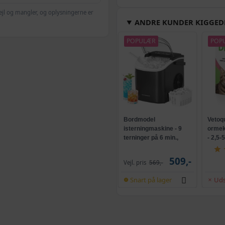
Sort - 80 x 230 cm
ejl og mangler, og oplysningerne er
ANDRE KUNDER KIGGED
Hvid - 140 x 230 c
POPULÆR
POP
Beige - 160 x 230 
Hvid - 160 x 230 c
Bordmodel
Vetoq
isterningmaskine - 9
ormeku
Sort - 120 x 175 cm
terninger på 6 min.,
- 2,5-
selvrensende, sort
509,-
Beige - 140 x 230 
Vejl. pris
569,-
Snart på lager
Uds
Beige - 120 x 230 
Beige - 120 x 175 