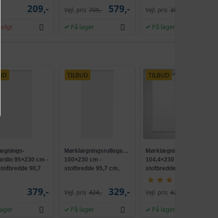
209,-
579,-
229,-
Vejl. pris
709,-
Vejl. pris
386,-
399,-
m
299,-
olgt
På lager
På lager
349,-
m
329,-
UD
TILBUD
TILBUD
369,-
 cm
349,-
380,-
309,-
358,-
m
299,-
ægnings-
Mørklægningsrullegardin
Mørklægningsrullegardin
ardin 95×230 cm -
100×230 cm -
104,4×230 cm -
349,-
stofbredde 90,7
stofbredde 95,7 cm,
stofbredde 100 cm,
299,-
olyester
hvid polyester
hvid
(1849)
379,-
329,-
319,-
Vejl. pris
424,-
Vejl. pris
426,-
424,-
339,-
lager
På lager
På lager