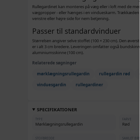
Rullegardinet kan monteres på væg eller i loft med de me
vægpropper - eller hænges i en vindueskarm. Trækkæden i h
venstre eller højre side for nem betjening.
Passer til standardvinduer
Størrelsen angiver selve stoffet (100 × 230 cm). Den øvers
er i alt 3 cm bredere. Leveringen omfatter også bundskinn
aluminiumsskinne (100 cm).
Relaterede søgninger
mørklægningsrullegardin
rullegardin rød
vinduesgardin
rullegardiner
SPECIFIKATIONER
TYPE
FARVE
Mørklægningsrullegardin
Rød
STOFBREDDE
SAMLET BRE