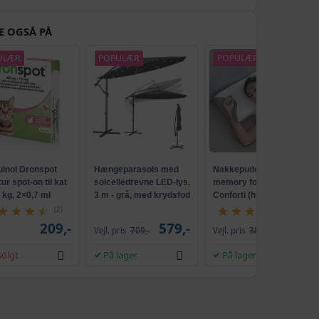
430,-
299,-
E OGSÅ PÅ
496,-
m
ULÆR
POPULÆR
POPULÆR
TILBUD
379,-
490,-
cm
359,-
498,-
m
419,-
uinol Dronspot
Hængeparasols med
Nakkepude med
349,-
r spot-on til kat
solcelledrevne LED-lys,
memory foam -
309,-
5 kg, 2×0,7 ml
3 m - grå, med krydsfod
Conforti (hvid/grå)
og krank, UPF 50+
(2)
(149)
522,-
209,-
579,-
229,-
cm
Vejl. pris
709,-
Vejl. pris
386,-
329,-
olgt
På lager
På lager
548,-
cm
359,-
400,-
cm
279,-