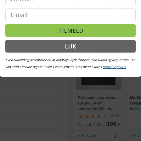
509,-
Vejl. pris
569,-
Email
Brun - 100 x 175 c
Snart på lager
Uds
 OG LÆNGDE
 cm
TILMELD
Brun - 120 x 175 c
ALTERNATIVE VARER
t termoplastisk belægning
LUK
TILBUD
TILB
Råhvid - 120 x 230
G
*Ved tilmelding accepterer du at modtage nyhedsbreve med tilbud og inspiration. Du
 eller vindueskarm
kan altid afmelde dig via linket i vores emails. Læs mere i vores
privatlivspolitik
.
Grå - 120 x 175 cm
Beige - 80 x 230 c
Mørklægningsrullegardin
Mørkl
104,4×230 cm -
rulleg
Hvid - 80 x 230 cm
stofbredde 100 cm,
hvid, 
sort
cm, p
(1942)
309,-
Vejl. pris
440,-
Sort - 120 x 230 cm
På lager
På 