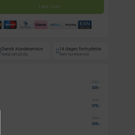
Læg i kurv
Dansk Kundeservice
14 dages fortrydelse
Hjælp tæt på dig
Nem kundeservice
532,-
329,-
470,-
379,-
504,-
m
359,-