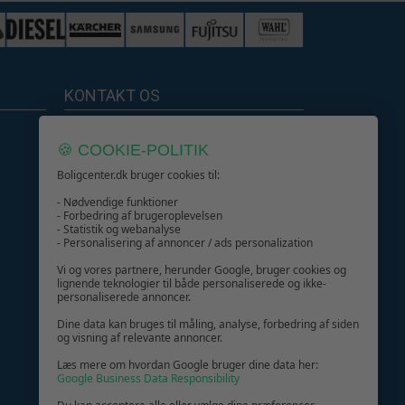
478,-
339,-
250,-
KONTAKT OS
239,-
Boligcenter.dk
514,-
🍪 COOKIE-POLITIK
379,-
Kundeservice
Boligcenter.dk bruger cookies til:
564,-
- Nødvendige funktioner
349,-
- Forbedring af brugeroplevelsen
- Statistik og webanalyse
- Personalisering af annoncer / ads personalization
GIV GLÆDE MED ET GAVEKORT!
Vi og vores partnere, herunder Google, bruger cookies og
lignende teknologier til både personaliserede og ikke-
personaliserede annoncer.
Dine data kan bruges til måling, analyse, forbedring af siden
og visning af relevante annoncer.
Læs mere om hvordan Google bruger dine data her:
Google Business Data Responsibility