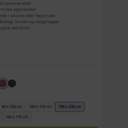
 til soveværelser
ermiske egenskaber
de i venstre eller højre side
beslag, skruer og vægpropper
legant rød farve
80 x 230 cm
100 x 175 cm
100 x 230 cm
160 x 175 cm