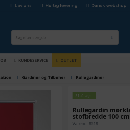
r
Lav pris
Hurtig levering
Dansk webshop
JOB
KUNDESERVICE
OUTLET
ration
Gardiner og Tilbehør
Rullegardiner
31
på lager
Rullegardin mørkl
stofbredde 100 cm
Varenr.:
8518