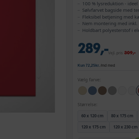
100 % lysreduktion - ideel
Sølvfarvet bagside med t
Fleksibel betjening med kæ
Nem montering med inkl. 
Holdbart polyesterstof i e
289,-
309,-
Vejl. pris
Vælg farve:
Størrelse:
60 x 120 cm
80 x 175 cm
120 x 175 cm
120 x 230 cm