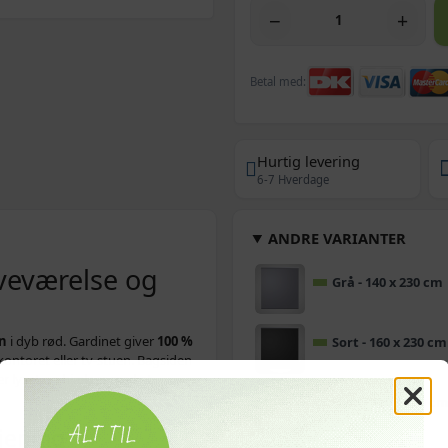
−
+
Betal med:
Hurtig levering
6-7 Hverdage
ANDRE VARIANTER
oveværelse og
Grå - 140 x 230 cm
n
i dyb rød. Gardinet giver
100 %
Sort - 160 x 230 cm
ontoret eller tv-stuen. Bagsiden
er lyset og hjælper med et
Hvid - 120 x 230 c
jening