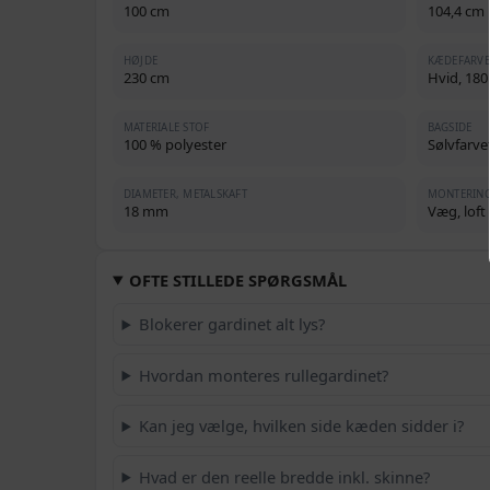
100 cm
104,4 cm
HØJDE
KÆDEFARVE
230 cm
Hvid, 180
MATERIALE STOF
BAGSIDE
100 % polyester
Sølvfarve
DIAMETER, METALSKAFT
MONTERIN
18 mm
Væg, loft
OFTE STILLEDE SPØRGSMÅL
Blokerer gardinet alt lys?
Hvordan monteres rullegardinet?
Kan jeg vælge, hvilken side kæden sidder i?
Hvad er den reelle bredde inkl. skinne?