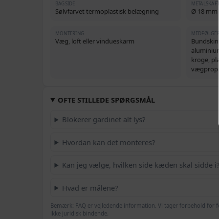
BAGSIDE
METALSKAF
Sølvfarvet termoplastisk belægning
Ø 18 mm
MONTERING
MEDFØLGE
Væg, loft eller vindueskarm
Bundskinn
aluminium
kroge, pl
vægprop
OFTE STILLEDE SPØRGSMÅL
Blokerer gardinet alt lys?
Hvordan kan det monteres?
Kan jeg vælge, hvilken side kæden skal sidde i
Hvad er målene?
Bemærk: FAQ er vejledende information. Vi tager forbehold for f
ikke juridisk bindende.