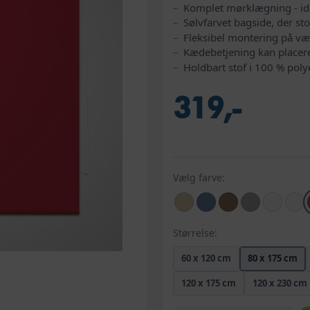
Komplet mørklægning - ide
Sølvfarvet bagside, der s
Fleksibel montering på væg
Kædebetjening kan placeres
Holdbart stof i 100 % poly
319,-
Vælg farve:
Størrelse:
60 x 120 cm
80 x 175 cm
120 x 175 cm
120 x 230 cm