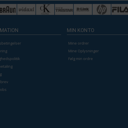
Hvid - 40 x 100 cm
RMATION
MIN KONTO
Sort - 140 x 230 cm
sbetingelser
Mine ordrer
Grå - 160 x 230 cm
ring
Mine Oplysninger
ighedspolitik
Følg min ordre
Råhvid - 100 x 230
betaling
g
brev
jobs