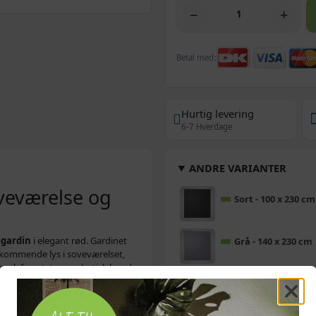
−
+
Betal med:
Hurtig levering
6-7 Hverdage
ANDRE VARIANTER
oveværelse og
Sort - 100 x 230 cm
gardin
i elegant rød. Gardinet
Grå - 140 x 230 cm
dkommende lys i soveværelset,
sølvfarvet, termoplastisk lag, der
et mere behageligt året rundt.
Sort - 160 x 230 cm