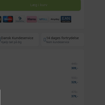
Læg i kurv
Dansk Kundeservice
14 dages fortrydelse
Hjælp tæt på dig
Nem kundeservice
440,-
309,-
532,-
329,-
470,-
379,-