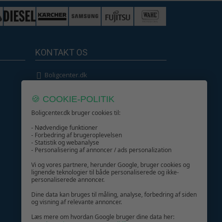
250,-
239,-
514,-
KONTAKT OS
379,-
Boligcenter.dk
564,-
349,-
Kundeservice
🍪 COOKIE-POLITIK
444,-
Boligcenter.dk bruger cookies til:
 cm
329,-
- Nødvendige funktioner
- Forbedring af brugeroplevelsen
- Statistik og webanalyse
GIV GLÆDE MED ET GAVEKORT!
- Personalisering af annoncer / ads personalization
Vi og vores partnere, herunder Google, bruger cookies og
lignende teknologier til både personaliserede og ikke-
personaliserede annoncer.
Dine data kan bruges til måling, analyse, forbedring af siden
og visning af relevante annoncer.
Læs mere om hvordan Google bruger dine data her: