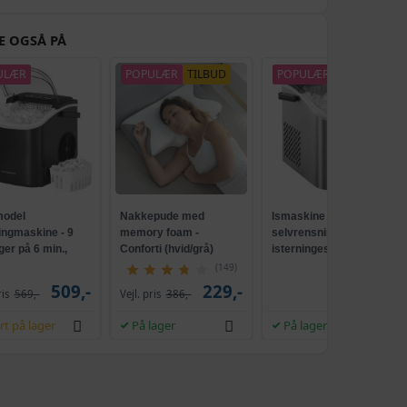
498,-
m
419,-
E OGSÅ PÅ
442,-
cm
ULÆR
POPULÆR
TILBUD
POPULÆR
NY
309,-
454,-
319,-
349,-
309,-
odel
Nakkepude med
Ismaskine med
522,-
ingmaskine - 9
memory foam -
selvrensning, 2
cm
329,-
ger på 6 min.,
Conforti (hvid/grå)
isterningestørrelser, 12
ensende, sort
kg/24 t - sølvgrå
(149)
548,-
509,-
229,-
539,-
cm
ris
569,-
Vejl. pris
386,-
359,-
rt på lager
På lager
På lager
400,-
cm
279,-
478,-
339,-