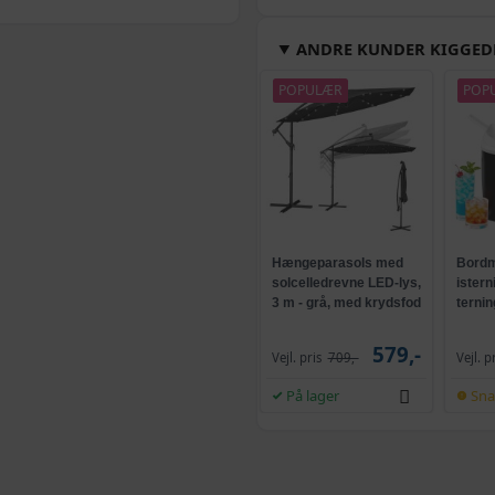
Hvid - 160 x 230 c
ANDRE KUNDER KIGGED
Beige - 100 x 230 
POPULÆR
POP
Grå - 100 x 230 cm
Sort - 120 x 175 cm
Hængeparasols med
Bordm
solcelledrevne LED-lys,
istern
Beige - 140 x 230 
3 m - grå, med krydsfod
ternin
og krank, UPF 50+
selvr
579,-
Beige - 120 x 230 
Vejl. pris
709,-
Vejl. p
På lager
Sna
Beige - 120 x 175 
Grå - 120 x 230 cm