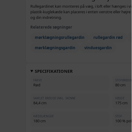
Rullegardinet kan monteres på væg, i loft eller hænges 
plastik-kuglekæde kan placeres i enten venstre eller højre s
og din indretning.
Relaterede søgninger
mørklægningsrullegardin
rullegardin rød
mørklægningsgardin
vinduesgardin
SPECIFIKATIONER
FARVE
STOFBREDD
Rød
80 cm
SAMLET BREDDE INKL. SKINNE
HØJDE
84,4 cm
175 cm
KÆDELÆNGDE
STOF
180 cm
100 % pol