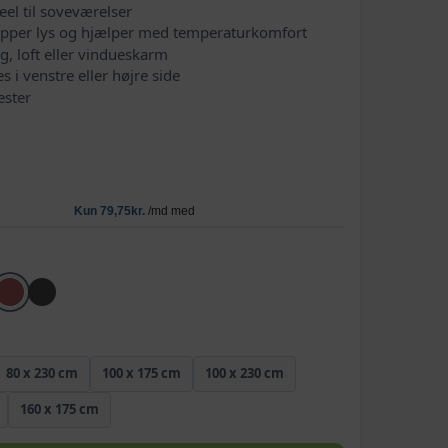
el til soveværelser
topper lys og hjælper med temperaturkomfort
, loft eller vindueskarm
 i venstre eller højre side
ester
80 x 230 cm
100 x 175 cm
100 x 230 cm
160 x 175 cm