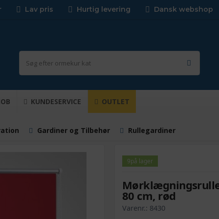
r
Lav pris
Hurtig levering
Dansk webshop
JOB
KUNDESERVICE
OUTLET
ration
Gardiner og Tilbehør
Rullegardiner
9
på lager
Mørklægningsrulle
80 cm, rød
Varenr.:
8430