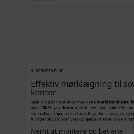
BESKRIVELSE
Effektiv mørklægning til s
kontor
Skab ro og koncentration med dette
mørklægningsrulle
giver
100 % lysreduktion
, så du nemt kan blokere for in
stuen eller på hjemmekontoret. Bagsiden er belagt med et 
fuldstændigt stopper lyset og hjælper med at holde rumm
Nemt at montere og betjene