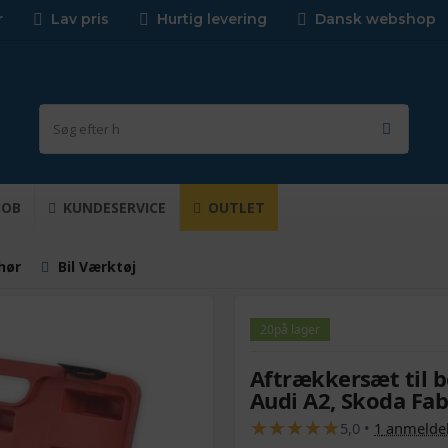
r
Lav pris
Hurtig levering
Dansk webshop
JOB
KUNDESERVICE
OUTLET
ehør
Bil Værktøj
20
på lager
Aftrækkersæt til b
Audi A2, Skoda Fab
★
★
★
★
★
★
★
★
★
★
5,0
•
1
anmelde