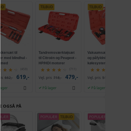
UD
TILBUD
TILBUD
kkersæt til
Tandremsværktøjsæt
Vakuumsæt til tømning
jer med blindhul -
til Citroën og Peugeot -
og påfyldning af
e med
HP/HDI motorer
kølesystem - inkl.
hammer
universaladapter og
(459)
(711)
(60)
kuffert
619,-
479,-
389,-
ris
662,-
Vejl. pris
718,-
Vejl. pris
514,-
lager
På lager
På lager
E OGSÅ PÅ
ULÆR
POPULÆR
TILBUD
POPULÆR
NY