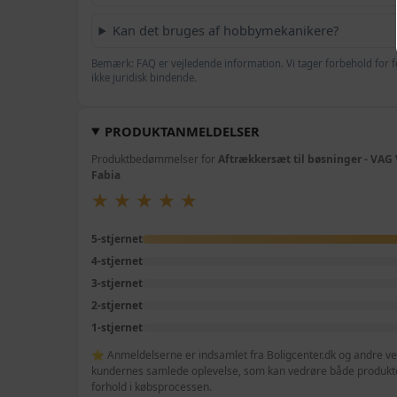
Kan det bruges af hobbymekanikere?
Bemærk: FAQ er vejledende information. Vi tager forbehold for f
ikke juridisk bindende.
PRODUKTANMELDELSER
Produktbedømmelser for
Aftrækkersæt til bøsninger - VAG 
Fabia
★
★
★
★
★
★
★
★
★
★
5-stjernet
4-stjernet
3-stjernet
2-stjernet
1-stjernet
⭐ Anmeldelserne er indsamlet fra Boligcenter.dk og andre veri
kundernes samlede oplevelse, som kan vedrøre både produktet
forhold i købsprocessen.