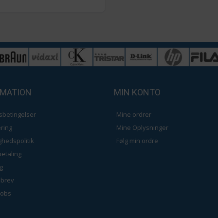
RMATION
MIN KONTO
sbetingelser
Mine ordrer
ring
Mine Oplysninger
ighedspolitik
Følg min ordre
betaling
g
brev
jobs