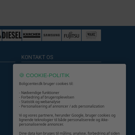
KONTAKT OS
Boligcenter.dk
🍪 COOKIE-POLITIK
Kundeservice
Boligcenter.dk bruger cookies til:
- Nødvendige funktioner
- Forbedring af brugeroplevelsen
- Statistik og webanalyse
- Personalisering af annoncer / ads personalization
GIV GLÆDE MED ET GAVEKORT!
Vi og vores partnere, herunder Google, bruger cookies og
lignende teknologier til både personaliserede og ikke-
personaliserede annoncer.
Dine data kan bruges til måling, analyse, forbedring af siden