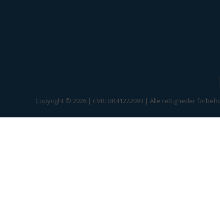
Copyright © 2026 | CVR: DK41222093 | Alle rettigheder forbeho