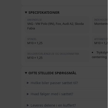
SPECIFIKATIONER
ANVENDELSE
INDEHOLDE
VAG - VW Polo (9N), Fox, Audi A2, Skoda
Montering
Fabia
SPINDEL
AFSTANDSS
M10 × 1,25
M10 × 1,2
Tryksty
SKULDERFORLÆNGELSE OG SKULDERMØTRIK
centerring
M10 × 1,25
OFTE STILLEDE SPØRGSMÅL
Hvilke biler passer sættet til?
Hvad følger med i sættet?
Leveres delene i en kuffert?