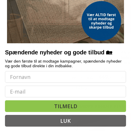
TILBUD
TILB
R
sadapter til mekanisk spindel
TYKKE OG SPINDELFORLÆNGELSE
Spændende nyheder og gode tilbud 🏡
5
Testsæt til kølertryk -
Aftræ
14 dele universelt sæt i
hjulle
Vær den første til at modtage kampagner, spændende nyheder
kke, trykstykkeindsats og
kuffert
9 del
og gode tilbud direkte i din indbakke.
glide
(133)
449,-
Vejl. pris
630,-
Vejl. p
På lager
På 
Email
TILMELD
ANDRE KUNDER KIGGED
POPULÆR
POP
LUK