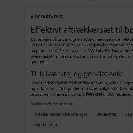
BESKRIVELSE
Effektivt aftrækkersæt til 
Gør arbejde på undervognen lettere med dette komplett
Sættet er udviklet til nem og sikker fjernelse samt mon
på populære VAG-køretøjer som
VW Polo 9N
, Fox, Audi A
overskueligt i en praktisk kuffert, så du hurtigt kan komme
garagen.
Til bilværktøj og gør‑det‑selv
Sættet indeholder de nødvendige adaptere, spindler og try
og indpresning. Det gør det til et solidt valg for både h
bruger, der vil have pålideligt
bilværktøj
til VAG-modeller.
Relaterede søgninger
aftrækkersæt til bøsninger
bilværktøj
vag
skoda fabia