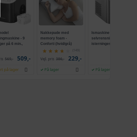
odel
Nakkepude med
Ismaskine med
ingmaskine - 9
memory foam -
selvrensning, 2
ger på 6 min.,
Conforti (hvid/grå)
isterningestørrelser, 12
ensende, sort
kg/24 t - sølvgrå
(149)
509,-
229,-
539,-
ris
569,-
Vejl. pris
386,-
rt på lager
På lager
På lager