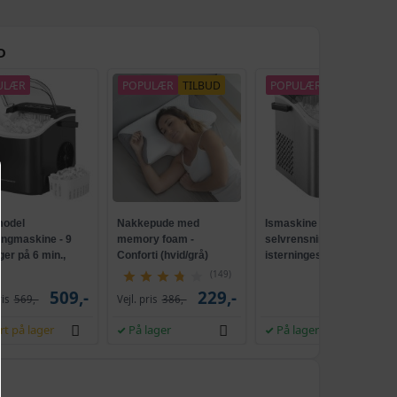
D
ULÆR
POPULÆR
TILBUD
POPULÆR
NY
odel
Nakkepude med
Ismaskine med
ingmaskine - 9
memory foam -
selvrensning, 2
ger på 6 min.,
Conforti (hvid/grå)
isterningestørrelser, 12
ensende, sort
kg/24 t - sølvgrå
(149)
509,-
229,-
539,-
ris
569,-
Vejl. pris
386,-
rt på lager
På lager
På lager