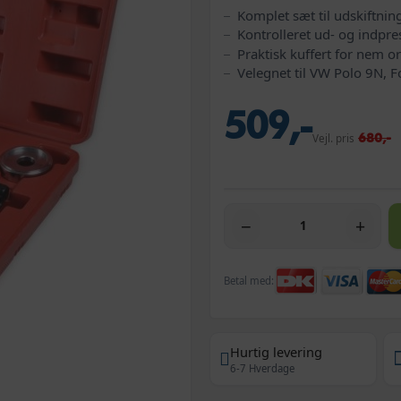
Komplet sæt til udskiftni
Kontrolleret ud- og indp
Praktisk kuffert for nem o
Velegnet til VW Polo 9N, 
509,-
680,-
Vejl. pris
−
+
Betal med:
Hurtig levering
6-7 Hverdage