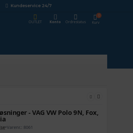
Kundeservice 24/7
0
OUTLET
Konto
Ordrestatus
Kurv
øsninger - VAG VW Polo 9N, Fox,
ia
lse
•
Varenr.:
8061