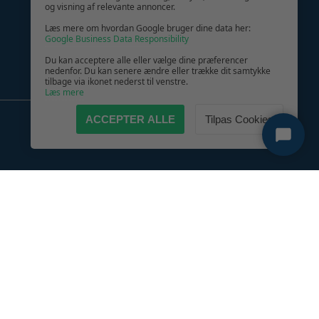
og visning af relevante annoncer.
Læs mere om hvordan Google bruger dine data her:
Google Business Data Responsibility
Du kan acceptere alle eller vælge dine præferencer
nedenfor. Du kan senere ændre eller trække dit samtykke
tilbage via ikonet nederst til venstre.
Læs mere
ACCEPTER ALLE
Tilpas Cookies