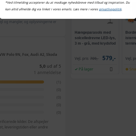
*Ved tilmelding accepterer du at modtage nyhedsbreve med tilbud og inspiration. Du
kan altid afmelde dig via linket i vores emails. Læs mere i vores
privatlivspolitik
.
ejl og mangler, og oplysningerne er
Hængeparasols med
Bordm
solcelledrevne LED-lys,
istern
3 m - grå, med krydsfod
ternin
og krank, UPF 50+
selvr
VW Polo 9N, Fox, Audi A2, Skoda
579,-
Vejl. pris
709,-
Vejl. p
5,0
ud af 5
På lager
Sna
1 anmeldelse
(1)
(0)
(0)
(0)
(0)
ficerede kilder. De afspejler
, leveringstiden eller andre