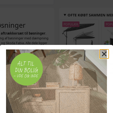
OFTE KØBT SAMMEN ME
bøsninger
POPULÆR
POP
e
aftrækkersæt til bøsninger
.
tering af bøsninger med dæmpning
2 og Skoda Fabia. Alle dele ligger
 i gang i værkstedet eller
Hængeparasols med
Bordm
solcelledrevne LED-lys,
istern
kstykker til en kontrolleret ud-
3 m - grå, med krydsfod
ternin
obbymekanikeren og den erfarne
og krank, UPF 50+
selvr
579,-
Vejl. pris
709,-
Vejl. p
På lager
Sna
 værktøj
vw polo 9n
ALTERNATIVE VARER