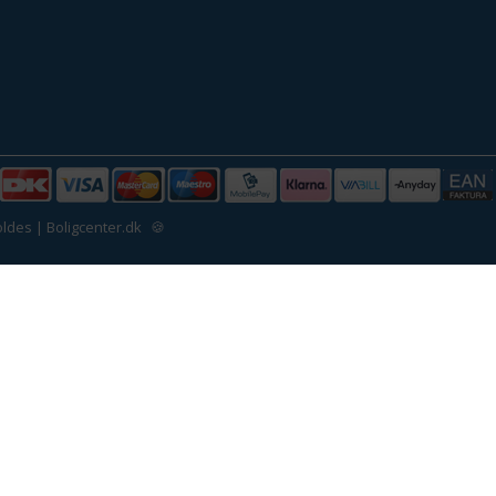
ldes | Boligcenter.dk
🍪