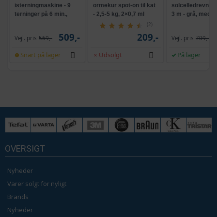
isterningmaskine - 9
ormekur spot-on til kat
solcelledrevne L
terninger på 6 min.,
- 2,5-5 kg, 2×0,7 ml
3 m - grå, med k
selvrensende, sort
og krank, UPF 5
(2)
509,-
209,-
Vejl. pris
569,-
Vejl. pris
709,-
Snart på lager
Udsolgt
På lager
OVERSIGT
Nyheder
Varer solgt for nyligt
Brands
Nyheder