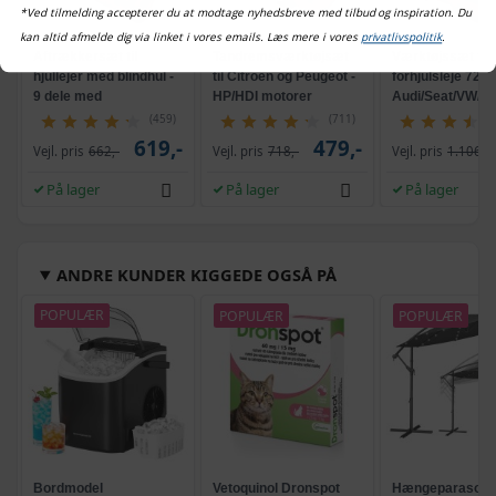
*Ved tilmelding accepterer du at modtage nyhedsbreve med tilbud og inspiration. Du
kan altid afmelde dig via linket i vores emails. Læs mere i vores
privatlivspolitik
.
Aftrækkersæt til
Tandremsværktøjsæt
Værktøjssæt til
hjullejer med blindhul -
til Citroën og Peugeot -
forhjulsleje 72 mm
9 dele med
HP/HDI motorer
Audi/Seat/VW/S
glidehammer
(459)
(711)
619,-
479,-
Vejl. pris
662,-
Vejl. pris
718,-
Vejl. pris
1.106,-
På lager
På lager
På lager
ANDRE KUNDER KIGGEDE OGSÅ PÅ
POPULÆR
POPULÆR
POPULÆR
Bordmodel
Vetoquinol Dronspot
Hængeparasols