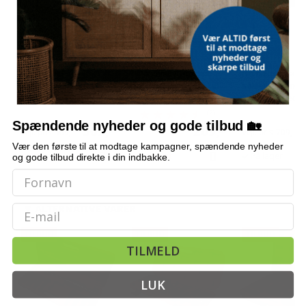
Bordmodel
Vetoquinol Dronspot
Hængeparasols
isterningmaskine - 9
ormekur spot-on til kat
solcelledrevne L
terninger på 6 min.,
- 2,5-5 kg, 2×0,7 ml
3 m - grå, med k
selvrensende, sort
og krank, UPF 5
(2)
Spændende nyheder og gode tilbud 🏡
509,-
209,-
Vejl. pris
569,-
Vejl. pris
709,-
Vær den første til at modtage kampagner, spændende nyheder
Snart på lager
Udsolgt
På lager
og gode tilbud direkte i din indbakke.
ALTERNATIVE VARER
Email
TILBUD
TILBUD
TILBUD
TILMELD
LUK