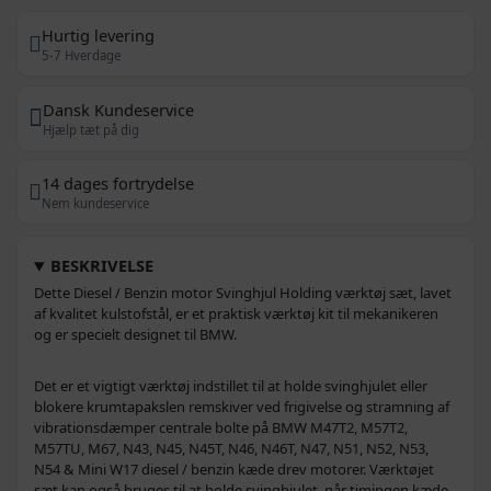
Hurtig levering
5-7 Hverdage
Dansk Kundeservice
Hjælp tæt på dig
14 dages fortrydelse
Nem kundeservice
BESKRIVELSE
Dette Diesel / Benzin motor Svinghjul Holding værktøj sæt, lavet
af kvalitet kulstofstål, er et praktisk værktøj kit til mekanikeren
og er specielt designet til BMW.
Det er et vigtigt værktøj indstillet til at holde svinghjulet eller
blokere krumtapakslen remskiver ved frigivelse og stramning af
vibrationsdæmper centrale bolte på BMW M47T2, M57T2,
M57TU, M67, N43, N45, N45T, N46, N46T, N47, N51, N52, N53,
N54 & Mini W17 diesel / benzin kæde drev motorer. Værktøjet
sæt kan også bruges til at holde svinghjulet, når timingen kæde