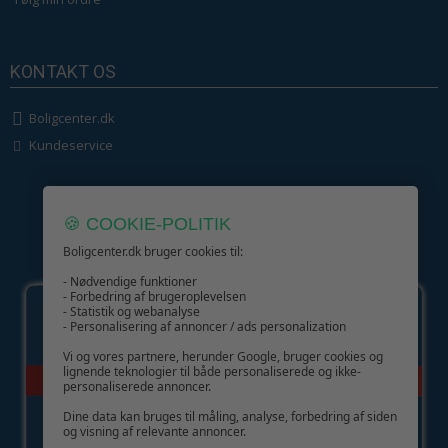
KONTAKT OS
Boligcenter.dk
Kundeservice
🍪 COOKIE-POLITIK
Boligcenter.dk bruger cookies til:
GIV GLÆDE MED ET GAVEKORT!
- Nødvendige funktioner
- Forbedring af brugeroplevelsen
- Statistik og webanalyse
- Personalisering af annoncer / ads personalization
Vi og vores partnere, herunder Google, bruger cookies og
lignende teknologier til både personaliserede og ikke-
personaliserede annoncer.
Dine data kan bruges til måling, analyse, forbedring af siden
og visning af relevante annoncer.