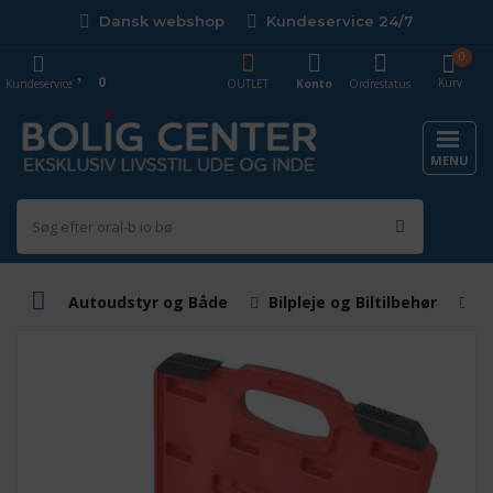
Dansk webshop
Kundeservice 24/7
0
0
Kurv
Kundeservice
OUTLET
Konto
Ordrestatus
MENU
Autoudstyr og Både
Bilpleje og Biltilbehør
B