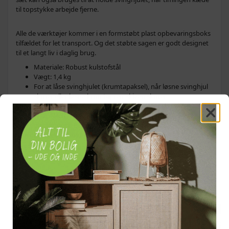
til topstykke arbejde fjerne.
Alle de værktøjer kommer i en formstøbt plast opbevaringsboks
tilfældet for let transport. Og det støbte sagen er godt designet
til et langt liv i daglig brug.
Materiale: Robust kulstofstål
Vægt: 1,4 kg
For at låse svinghjulet (krumtapaksel), når løsne svinghjul
skruer eller løsne krumtapremskiven skruer
Velegnet til BMW: M47T2, M57T2, M57TU, M67, N43,
N45, N45T, N46, N46T, N47, N51, N52, N53, N54
passer også BMW Mini motor: W17
Leveres i en rød blæsestøbt opbevaringsetui: 29,5 x 22 x 6
cm (L x B x T)
OFTE KØBT SAMMEN MED
POPULÆR
POPULÆR
POPULÆR