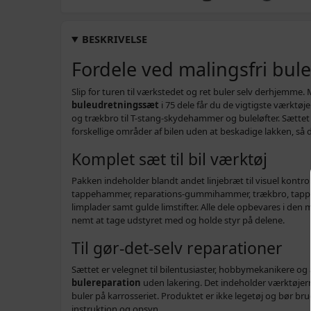
BESKRIVELSE
Fordele ved malingsfri bul
Slip for turen til værkstedet og ret buler selv derhjemme.
buleudretningssæt
i 75 dele får du de vigtigste værktøje
og trækbro til T-stang-skydehammer og buleløfter. Sættet 
forskellige områder af bilen uden at beskadige lakken, så 
Komplet sæt til bil værktøj
Pakken indeholder blandt andet linjebræt til visuel kontro
tappehammer, reparations-gummihammer, trækbro, tappev
limplader samt gulde limstifter. Alle dele opbevares i de
nemt at tage udstyret med og holde styr på delene.
Til gør‑det‑selv reparationer
Sættet er velegnet til bilentusiaster, hobbymekanikere og al
bulereparation
uden lakering. Det indeholder værktøjern
buler på karrosseriet. Produktet er ikke legetøj og bør br
instruktion og opsyn.