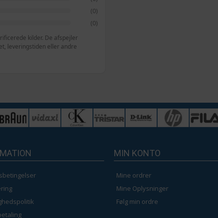
(0)
(0)
ficerede kilder. De afspejler
, leveringstiden eller andre
RMATION
MIN KONTO
sbetingelser
Mine ordrer
ring
Mine Oplysninger
ighedspolitik
Følg min ordre
betaling