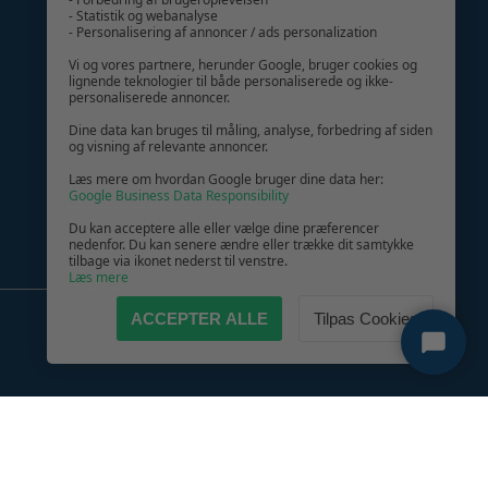
- Statistik og webanalyse
- Personalisering af annoncer / ads personalization
GIV GLÆDE MED ET GAVEKORT!
Vi og vores partnere, herunder Google, bruger cookies og
lignende teknologier til både personaliserede og ikke-
personaliserede annoncer.
Dine data kan bruges til måling, analyse, forbedring af siden
og visning af relevante annoncer.
Læs mere om hvordan Google bruger dine data her:
Google Business Data Responsibility
Du kan acceptere alle eller vælge dine præferencer
nedenfor. Du kan senere ændre eller trække dit samtykke
tilbage via ikonet nederst til venstre.
Læs mere
ACCEPTER ALLE
Tilpas Cookies