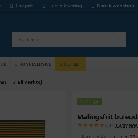
r
Lav pris
Hurtig levering
Dansk webshop
JOB
KUNDESERVICE
OUTLET
ehør
Bil Værktøj
11
på lager
Malingsfrit buleud
★
★
★
★
★
★
★
★
★
★
5,0
•
1
anmelde
Komplet XXL-sæt med 75 de