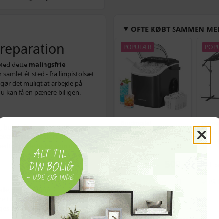
OFTE KØBT SAMMEN ME
ereparation
POPULÆR
POP
 Med dette
malingsfrie
r samlet ét sted - fra limpistolsæt
gør det muligt at arbejde på
du kan få en pænere bil igen.
Bordmodel
Hænge
l,
buleløfter
, mini T-bar,
isterningmaskine - 9
solce
ærktøj og et stort udvalg af
terninger på 6 min.,
3 m -
n medfølgende taske, som gør det
selvrensende, sort
og kr
509,-
Vejl. pris
569,-
Vejl. p
Snart på lager
På 
le, der vil udføre
e til at trække og løfte mindre
uges af personer med tilstrækkelig