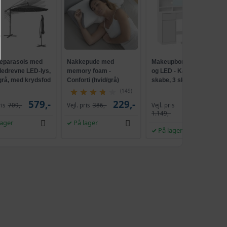
parasols med
Nakkepude med
Makeupbord med spejl
lledrevne LED-lys,
memory foam -
og LED - Kailyn, 2
 grå, med krydsfod
Conforti (hvid/grå)
skabe, 3 skuffer, 5
ank, UPF 50+
hylder, 9 dæmpbare
(149)
pærer, skydebeslag
579,-
229,-
Vejl. pris
ris
709,-
Vejl. pris
386,-
1.009,-
uden værktøj - cloud
1.149,-
hvid
lager
På lager
På lager