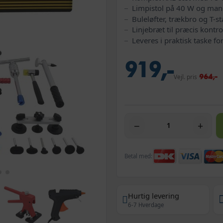
Limpistol på 40 W og mang
Buleløfter, trækbro og T-s
Linjebræt til præcis kontro
Leveres i praktisk taske f
919,-
964,-
Vejl. pris
−
+
Betal med:
Hurtig levering
6-7 Hverdage