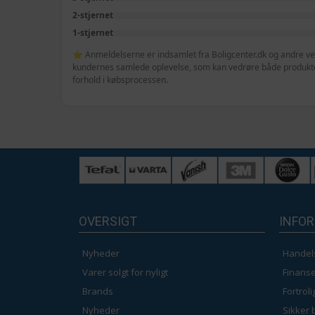
2-stjernet
1-stjernet
⭐ Anmeldelserne er indsamlet fra Boligcenter.dk og andre veri
kundernes samlede oplevelse, som kan vedrøre både produktet
forhold i købsprocessen.
OVERSIGT
INFO
Nyheder
Handel
Varer solgt for nyligt
Finanse
Brands
Fortrol
Nyheder
Sikker 