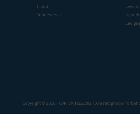
Tilbud
Leverin
Kundeservice
Nyheds
Ledige 
Copyright © 2026 | CVR: DK41222093 | Alle rettigheder forbeho