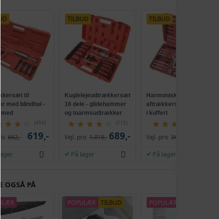
UD
TILBUD
TILBUD
kkersæt til
Kuglelejeudtrækkersæt
Harmonisk balancer
jer med blindhul -
16 dele - glidehammer
aftrækkersæt - 45 dele
e med
og toarmsudtrækker
i kuffert
hammer
(459)
(115)
(3)
619,-
689,-
229,-
ris
662,-
Vejl. pris
1.018,-
Vejl. pris
366,-
lager
På lager
På lager
E OGSÅ PÅ
ULÆR
POPULÆR
TILBUD
POPULÆR