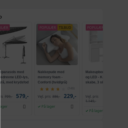
D
ULÆR
POPULÆR
TILBUD
POPULÆR
parasols med
Nakkepude med
Makeupbord med spejl
lledrevne LED-lys,
memory foam -
og LED - Kailyn, 2
 grå, med krydsfod
Conforti (hvid/grå)
skabe, 3 skuffer, 5
ank, UPF 50+
hylder, 9 dæmpbare
(149)
pærer, skydebeslag
579,-
229,-
Vejl. pris
ris
709,-
Vejl. pris
386,-
1.009,-
uden værktøj - cloud
1.149,-
hvid
lager
På lager
På lager