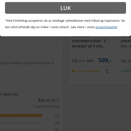
LUK
*Ved tilmelding accepterer du at modtage nyhedsbreve med tilbud og inspiration. Du
kan altid afmelde dig via linket i vores emails. Læs mere i vores
privatlivspolitik
.
Bordmodel
Hænge
isterningmaskine - 9
solce
terninger på 6 min.,
3 m -
selvrensende, sort
og kr
509,-
Vejl. pris
569,-
Vejl. p
ejl og mangler, og oplysningerne er
Snart på lager
På 
75 dele XXL
5,0
ud af 5
1 anmeldelse
(1)
(0)
(0)