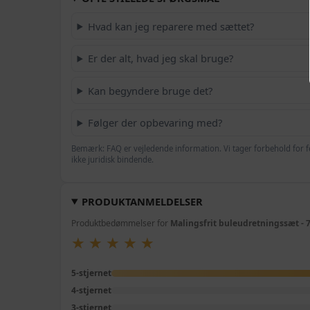
Hvad kan jeg reparere med sættet?
Er der alt, hvad jeg skal bruge?
Kan begyndere bruge det?
Følger der opbevaring med?
Bemærk: FAQ er vejledende information. Vi tager forbehold for f
ikke juridisk bindende.
PRODUKTANMELDELSER
Produktbedømmelser for
Malingsfrit buleudretningssæt - 
★
★
★
★
★
★
★
★
★
★
5-stjernet
4-stjernet
3-stjernet