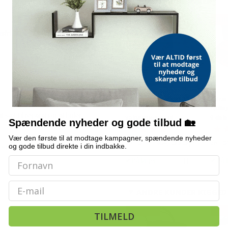
ALTERNATIVE VARER
TILBUD
TILB
sfri bule reparation
Kølertrykprøvesæt 28
Aftræ
dele - tryk- og
hjulle
t sæt til reparation af buler
vakuumtester til
9 del
Spændende nyheder og gode tilbud 🏡
kølesystem
glide
(88)
Vær den første til at modtage kampagner, spændende nyheder
E
979,-
Vejl. pris
1.304,-
Vejl. p
 og udretning af buler på
og gode tilbud direkte i din indbakke.
På lager
På 
Email
ANDRE KUNDER KIGGED
POPULÆR
POP
TILMELD