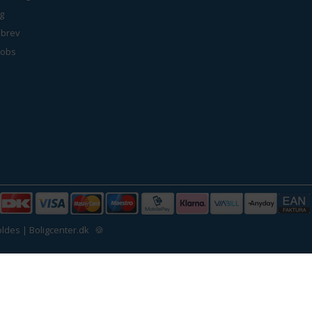
g
brev
jobs
ldes | Boligcenter.dk
🍪