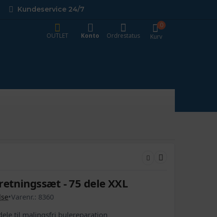
Kundeservice 24/7
0
OUTLET
Konto
Ordrestatus
Kurv
retningssæt - 75 dele XXL
lse
•
Varenr.:
8360
le til malingsfri bulereparation