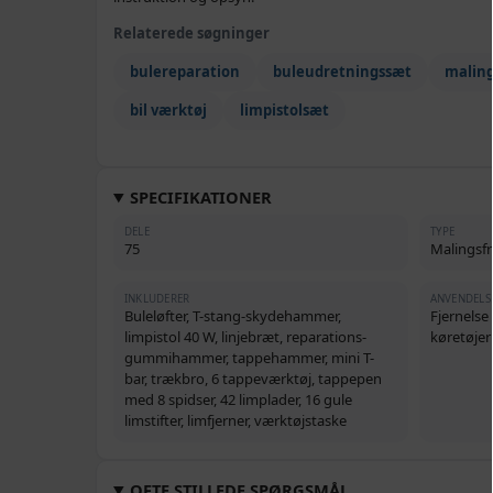
Relaterede søgninger
bulereparation
buleudretningssæt
maling
bil værktøj
limpistolsæt
SPECIFIKATIONER
DELE
TYPE
75
Malingsfri
INKLUDERER
ANVENDELS
Buleløfter, T-stang-skydehammer,
Fjernelse
limpistol 40 W, linjebræt, reparations-
køretøjer
gummihammer, tappehammer, mini T-
bar, trækbro, 6 tappeværktøj, tappepen
med 8 spidser, 42 limplader, 16 gule
limstifter, limfjerner, værktøjstaske
OFTE STILLEDE SPØRGSMÅL