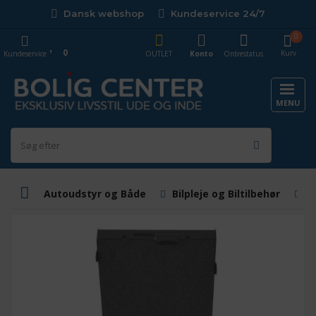
Dansk webshop
Kundeservice 24/7
0
0
Kurv
Kundeservice
OUTLET
Konto
Ordrestatus
MENU
Autoudstyr og Både
Bilpleje og Biltilbehør
B