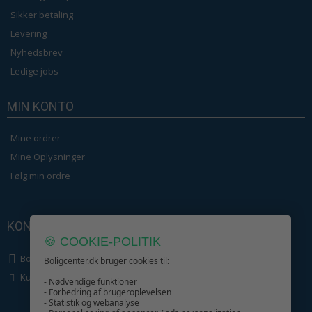
Sikker betaling
Levering
Nyhedsbrev
Ledige jobs
MIN KONTO
Mine ordrer
Mine Oplysninger
Følg min ordre
KONTAKT OS
🍪 COOKIE-POLITIK
Boligcenter.dk
Boligcenter.dk bruger cookies til:
Kundeservice
- Nødvendige funktioner
- Forbedring af brugeroplevelsen
- Statistik og webanalyse