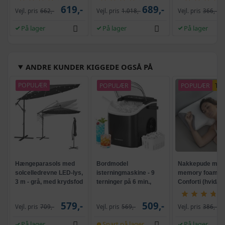
619,-
689,-
Vejl. pris
662,-
Vejl. pris
1.018,-
Vejl. pris
366,-
På lager
På lager
På lager
ANDRE KUNDER KIGGEDE OGSÅ PÅ
POPULÆR
POPULÆR
POPULÆR
TI
Hængeparasols med
Bordmodel
Nakkepude med
solcelledrevne LED-lys,
isterningmaskine - 9
memory foam -
3 m - grå, med krydsfod
terninger på 6 min.,
Conforti (hvid/gr
og krank, UPF 50+
selvrensende, sort
579,-
509,-
Vejl. pris
709,-
Vejl. pris
569,-
Vejl. pris
386,-
På lager
Snart på lager
På lager