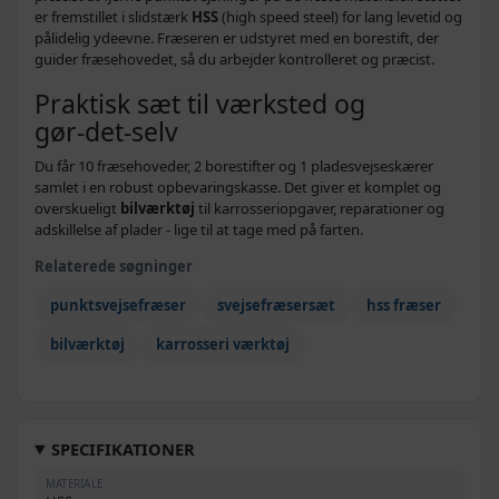
er fremstillet i slidstærk
HSS
(high speed steel) for lang levetid og
pålidelig ydeevne. Fræseren er udstyret med en borestift, der
guider fræsehovedet, så du arbejder kontrolleret og præcist.
Praktisk sæt til værksted og
gør‑det‑selv
Du får 10 fræsehoveder, 2 borestifter og 1 pladesvejseskærer
samlet i en robust opbevaringskasse. Det giver et komplet og
overskueligt
bilværktøj
til karrosseriopgaver, reparationer og
adskillelse af plader - lige til at tage med på farten.
Relaterede søgninger
punktsvejsefræser
svejsefræsersæt
hss fræser
bilværktøj
karrosseri værktøj
SPECIFIKATIONER
MATERIALE