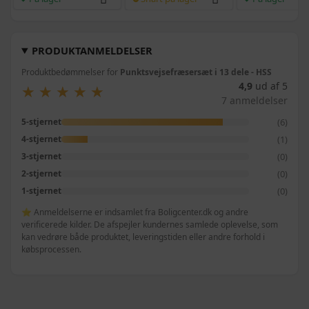
PRODUKTANMELDELSER
Produktbedømmelser for
Punktsvejsefræsersæt i 13 dele - HSS
4,9
ud af 5
★
★
★
★
★
★
★
★
★
★
7 anmeldelser
(6)
5-stjernet
(1)
4-stjernet
(0)
3-stjernet
(0)
2-stjernet
(0)
1-stjernet
⭐ Anmeldelserne er indsamlet fra Boligcenter.dk og andre
verificerede kilder. De afspejler kundernes samlede oplevelse, som
kan vedrøre både produktet, leveringstiden eller andre forhold i
købsprocessen.