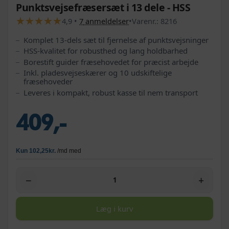
Punktsvejsefræsersæt i 13 dele - HSS
★
★
★
★
★
★
★
★
★
★
4,9
•
7
anmeldelser
•
Varenr.:
8216
Komplet 13‑dels sæt til fjernelse af punktsvejsninger
HSS‑kvalitet for robusthed og lang holdbarhed
Borestift guider fræsehovedet for præcist arbejde
Inkl. pladesvejseskærer og 10 udskiftelige
fræsehoveder
Leveres i kompakt, robust kasse til nem transport
409,-
−
+
Læg i kurv