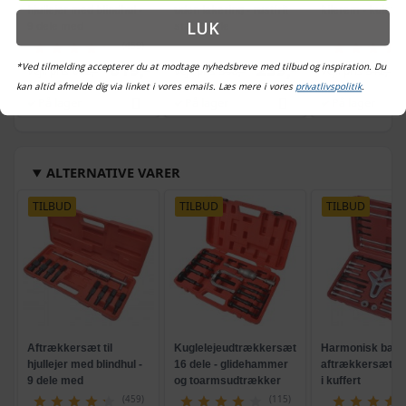
hjullejer med blindhul -
uden lakering - rustfrit
kilerem - kulstof
LUK
9 dele med
stål, 3 dele
glidehammer
(459)
619,-
259,-
*Ved tilmelding accepterer du at modtage nyhedsbreve med tilbud og inspiration. Du
Vejl. pris
662,-
Vejl. pris
358,-
Vejl. pris
312,-
kan altid afmelde dig via linket i vores emails. Læs mere i vores
privatlivspolitik
.
På lager
På lager
På lager
ALTERNATIVE VARER
TILBUD
TILBUD
TILBUD
Aftrækkersæt til
Kuglelejeudtrækkersæt
Harmonisk bala
hjullejer med blindhul -
16 dele - glidehammer
aftrækkersæt - 
9 dele med
og toarmsudtrækker
i kuffert
glidehammer
(459)
(115)