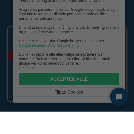
- Personalisering af annoncer / ads personalization
Vi og vores partnere, herunder Google, bruger cookies og
lignende teknologier til både personaliserede og ikke-
personaliserede annoncer.
GIV GLÆDE MED ET GAVEKORT!
Dine data kan bruges til måling, analyse, forbedring af siden
og visning af relevante annoncer.
Læs mere om hvordan Google bruger dine data her:
Google Business Data Responsibility
Du kan acceptere alle eller vælge dine præferencer
nedenfor. Du kan senere ændre eller trække dit samtykke
tilbage via ikonet nederst til venstre.
Læs mere
ACCEPTER ALLE
Tilpas Cookies