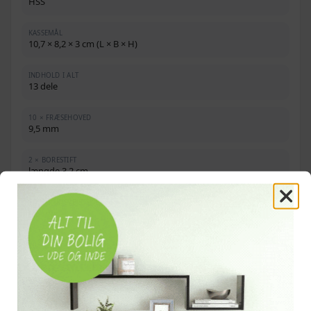
HSS
KASSEMÅL
10,7 × 8,2 × 3 cm (L × B × H)
INDHOLD I ALT
13 dele
10 × FRÆSEHOVED
9,5 mm
2 × BORESTIFT
længde 3,2 cm
1 × PUNKTSVEJSESKÆRER
9,5 mm
OFTE STILLEDE SPØRGSMÅL
Hvad indeholder sættet?