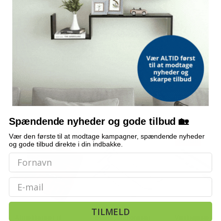
Hvilket materiale er værktøjerne lavet af?
Kan sættet bruges til karrosseriarbejde?
Hvor stor er opbevaringskassen?
Bemærk: FAQ er vejledende information. Vi tager forbehold for fejl og
mangler, og oplysningerne er ikke juridisk bindende.
Spændende nyheder og gode tilbud 🏡
OFTE KØBT SAMMEN MED
Vær den første til at modtage kampagner, spændende nyheder
TILBUD
TILBUD
TILBUD
og gode tilbud direkte i din indbakke.
Email
TILMELD
Aftrækkersæt til
Bulereparationssæt
Værktøjssæt i 8 d