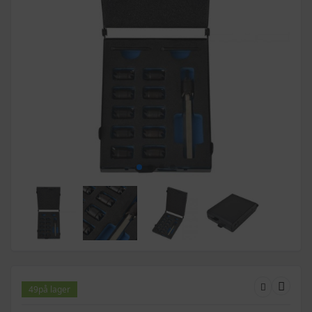
49
på lager