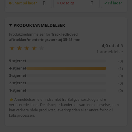
Snart på lager
Udsolgt
På lager
PRODUKTANMELDELSER
Produktbedømmelser for
Track ledhoved
aftrækker/monteringsværktøj 35-45 mm
4,0
ud af 5
★
★
★
★
★
★
★
★
★
★
1 anmeldelse
(0)
5-stjernet
(1)
4-stjernet
(0)
3-stjernet
(0)
2-stjernet
(0)
1-stjernet
⭐ Anmeldelserne er indsamlet fra Boligcenter.dk og andre
verificerede kilder. De afspejler kundernes samlede oplevelse, som
kan vedrøre både produktet, leveringstiden eller andre forhold i
købsprocessen.