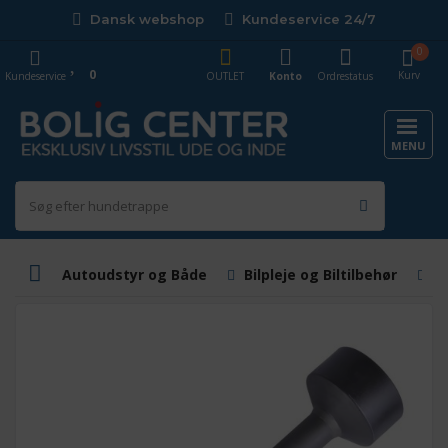
Dansk webshop
Kundeservice 24/7
0
0
Kurv
Kundeservice
OUTLET
Konto
Ordrestatus
MENU
Autoudstyr og Både
Bilpleje og Biltilbehør
B