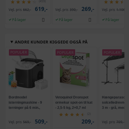
glidehammer
(459)
619,-
269,-
Vejl. pris
662,-
Vejl. pris
390,-
Vejl. pris
1.106,-
På lager
På lager
På lager
ANDRE KUNDER KIGGEDE OGSÅ PÅ
POPULÆR
POPULÆR
POPULÆR
Bordmodel
Vetoquinol Dronspot
Hængeparasols
isterningmaskine - 9
ormekur spot-on til kat
solcelledrevne L
terninger på 6 min.,
- 2,5-5 kg, 2×0,7 ml
3 m - grå, med k
selvrensende, sort
og krank, UPF 5
(2)
509,-
209,-
Vejl. pris
569,-
Vejl. pris
709,-