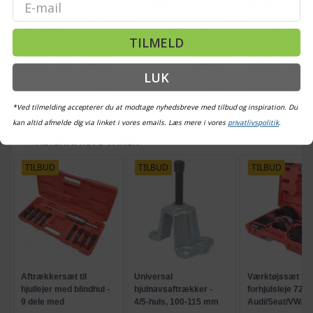
Email
Bordmodel
Vetoquinol Dronspot
Hængeparasols
isterningmaskine - 9
ormekur spot-on til kat
solcelledrevne L
terninger på 6 min.,
- 2,5-5 kg, 2×0,7 ml
3 m - grå, med k
TILMELD
selvrensende, sort
og krank, UPF 5
(2)
509,-
209,-
Vejl. pris
569,-
Vejl. pris
709,-
LUK
Snart på lager
Udsolgt
På lager
*Ved tilmelding accepterer du at modtage nyhedsbreve med tilbud og inspiration. Du
kan altid afmelde dig via linket i vores emails. Læs mere i vores
privatlivspolitik
.
ALTERNATIVE VARER
TILBUD
TILBUD
TILBUD
Aftrækkersæt til
Universal
Værktøjssæt til
hjullejer med blindhul -
hjulnavsaftrækker -
forhjulsleje 72 mm
9 dele med
4/5-huls, 100-115 mm
Audi/Seat/VW/S