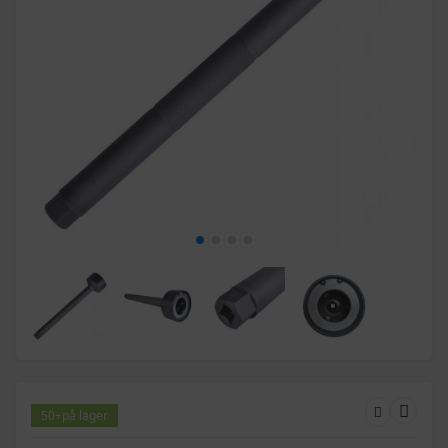
50+
på lager