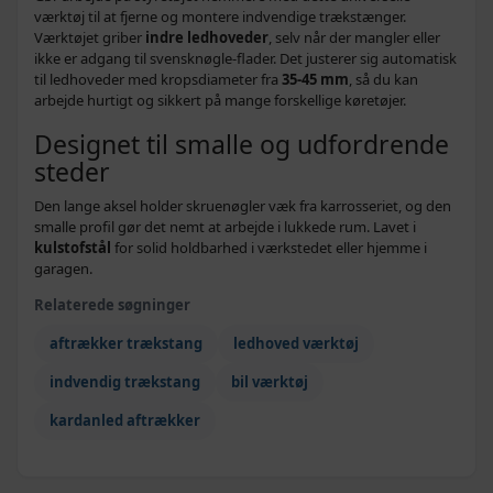
værktøj til at fjerne og montere indvendige trækstænger.
Værktøjet griber
indre ledhoveder
, selv når der mangler eller
ikke er adgang til svensknøgle-flader. Det justerer sig automatisk
til ledhoveder med kropsdiameter fra
35-45 mm
, så du kan
arbejde hurtigt og sikkert på mange forskellige køretøjer.
Designet til smalle og udfordrende
steder
Den lange aksel holder skruenøgler væk fra karrosseriet, og den
smalle profil gør det nemt at arbejde i lukkede rum. Lavet i
kulstofstål
for solid holdbarhed i værkstedet eller hjemme i
garagen.
Relaterede søgninger
aftrækker trækstang
ledhoved værktøj
indvendig trækstang
bil værktøj
kardanled aftrækker