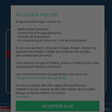
🍪 COOKIE-POLITIK
Boligcenter.dk bruger cookies til:
GIV GLÆDE MED ET GAVEKORT!
- Nødvendige funktioner
- Forbedring af brugeroplevelsen
- Statistik og webanalyse
- Personalisering af annoncer / ads personalization
Vi og vores partnere, herunder Google, bruger cookies og
lignende teknologier til både personaliserede og ikke-
personaliserede annoncer.
Dine data kan bruges til måling, analyse, forbedring af siden
og visning af relevante annoncer.
Læs mere om hvordan Google bruger dine data her:
Google Business Data Responsibility
Du kan acceptere alle eller vælge dine præferencer
nedenfor. Du kan senere ændre eller trække dit samtykke
tilbage via ikonet nederst til venstre.
Læs mere
ACCEPTER ALLE