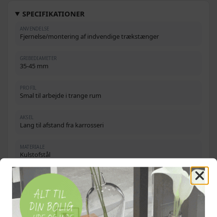
SPECIFIKATIONER
ANVENDELSE
Fjernelse/montering af indvendige trækstænger
GRIBEDIAMETER
35-45 mm
PROFIL
Smal til arbejde i trange rum
AKSEL
Lang til afstand fra karrosseri
MATERIALE
Kulstofstål
OFTE STILLEDE SPØRGSMÅL
Hvilke størrelser passer værktøjet til?