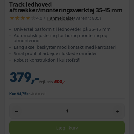
Track ledhoved
aftrækker/monteringsværktøj 35-45 mm
★
★
★
★
★
★
★
★
★
★
4,0
•
1
anmeldelse
•
Varenr.:
8051
Universel pasform til ledhoveder på 35-45 mm
Automatisk justering for hurtig montering og
afmontering
Lang aksel beskytter mod kontakt med karrosseri
Smal profil til arbejde i lukkede områder
Robust konstruktion i kulstofstål
379,-
500,-
Vejl. pris
−
+
Læg i kurv