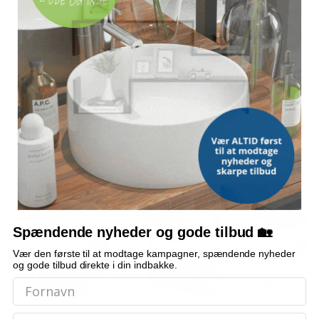
Kan det bruges i trange motorrum?
Hvilket materiale er værktøjet lavet af?
Er det kun til afmontering?
Bemærk: FAQ er vejledende information. Vi tager forbehold for fejl og
mangler, og oplysningerne er ikke juridisk bindende.
OFTE KØBT SAMMEN MED
POPULÆR
POPULÆR
POPULÆR
Spændende nyheder og gode tilbud 🏡
Vær den første til at modtage kampagner, spændende nyheder
og gode tilbud direkte i din indbakke.