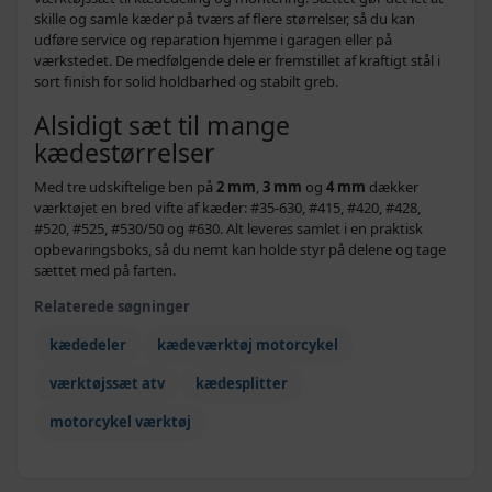
skille og samle kæder på tværs af flere størrelser, så du kan
udføre service og reparation hjemme i garagen eller på
værkstedet. De medfølgende dele er fremstillet af kraftigt stål i
sort finish for solid holdbarhed og stabilt greb.
Alsidigt sæt til mange
kædestørrelser
Med tre udskiftelige ben på
2 mm
,
3 mm
og
4 mm
dækker
værktøjet en bred vifte af kæder: #35-630, #415, #420, #428,
#520, #525, #530/50 og #630. Alt leveres samlet i en praktisk
opbevaringsboks, så du nemt kan holde styr på delene og tage
sættet med på farten.
Relaterede søgninger
kædedeler
kædeværktøj motorcykel
værktøjssæt atv
kædesplitter
motorcykel værktøj