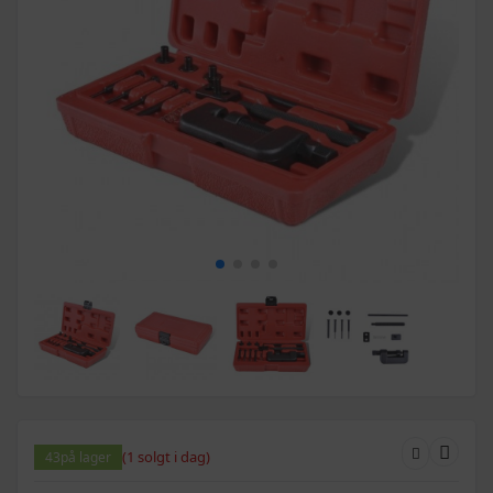
(1 solgt i dag)
43
på lager