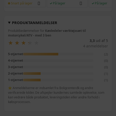
Snart på lager
På lager
På lager
PRODUKTANMELDELSER
Produktbedømmelser for
Kædedeler værktøjssæt til
motorcykel/ATV - med 3 ben
3,3
ud af 5
★
★
★
★
★
★
★
★
★
★
4 anmeldelser
(2)
5-stjernet
(0)
4-stjernet
(0)
3-stjernet
(1)
2-stjernet
(1)
1-stjernet
⭐ Anmeldelserne er indsamlet fra Boligcenter.dk og andre
verificerede kilder. De afspejler kundernes samlede oplevelse, som
kan vedrøre både produktet, leveringstiden eller andre forhold i
købsprocessen.