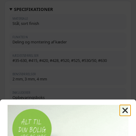
SPECIFIKATIONER
MATERIALE
Stål, sort finish
FUNKTION
Deling og montering af kæder
KÆDESTØRRELSER
#35-630, #415, #420, #428, #520, #525, #530/50, #630
BENSTØRRELSER
2 mm, 3 mm, 4 mm
INKLUDERER
Opbevaringsboks
OFTE STILLEDE SPØRGSMÅL
Hvilke kædestørrelser kan værktøjet bruges til?