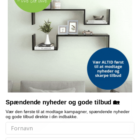
Hvilke ben følger med?
Er der opbevaringsboks med?
Hvad er materialet?
Bemærk: FAQ er vejledende information. Vi tager forbehold for fejl og
mangler, og oplysningerne er ikke juridisk bindende.
OFTE KØBT SAMMEN MED
TILBUD
TILBUD
TILBUD
Spændende nyheder og gode tilbud 🏡
Vær den første til at modtage kampagner, spændende nyheder
og gode tilbud direkte i din indbakke.