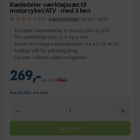
Kædedeler værktøjssæt til
motorcykel/ATV - med 3 ben
★
★
★
★
★
★
★
★
★
★
3,3
•
4
anmeldelser
•
Varenr.:
8055
Komplet kædeværktøj til motorcykel og ATV
Tre udskiftelige ben: 2, 3 og 4 mm
Passer til mange kædestørrelser fra #35 til #630
Kraftigt stål for pålidelig brug
Leveres i robust opbevaringsboks
269,-
324,-
Vejl. pris
−
+
Læg i kurv