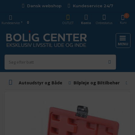
Dansk webshop
Kundeservice 24/7
0
0
Kurv
Kundeservice
OUTLET
Konto
Ordrestatus
MENU
Autoudstyr og Både
Bilpleje og Biltilbehør
B