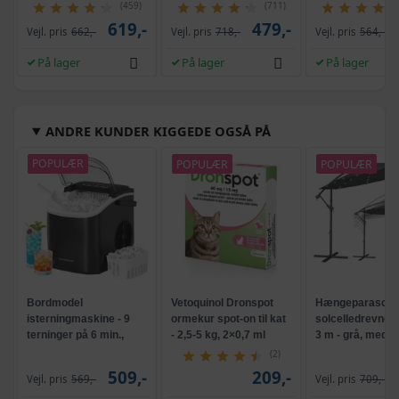
glidehammer
(459)
(711)
619,-
479,-
Vejl. pris
662,-
Vejl. pris
718,-
Vejl. pris
564,-
På lager
På lager
På lager
ANDRE KUNDER KIGGEDE OGSÅ PÅ
POPULÆR
POPULÆR
POPULÆR
Bordmodel
Vetoquinol Dronspot
Hængeparasols
isterningmaskine - 9
ormekur spot-on til kat
solcelledrevne L
terninger på 6 min.,
- 2,5-5 kg, 2×0,7 ml
3 m - grå, med k
selvrensende, sort
og krank, UPF 5
(2)
509,-
209,-
Vejl. pris
569,-
Vejl. pris
709,-