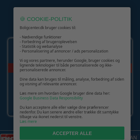
🍪 COOKIE-POLITIK
Boligcenter.dk bruger cookies til:
GIV GLÆDE MED ET GAVEKORT!
- Nødvendige funktioner
- Forbedring af brugeroplevelsen
- Statistik og webanalyse
- Personalisering af annoncer / ads personalization
Vi og vores partnere, herunder Google, bruger cookies og
lignende teknologier til både personaliserede og ikke-
personaliserede annoncer.
Dine data kan bruges til måling, analyse, forbedring af siden
og visning af relevante annoncer.
Læs mere om hvordan Google bruger dine data her:
Google Business Data Responsibility
Du kan acceptere alle eller vælge dine præferencer
nedenfor. Du kan senere ændre eller trække dit samtykke
tilbage via ikonet nederst til venstre.
Læs mere
ACCEPTER ALLE