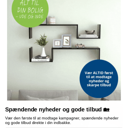
1 x automatisk påfyldningsflaske
Relaterede søgninger
bremseudluftningssæt
bremseudlufter
bremseudluftere
trykluftsdrevet bremseudlufter
trykluftsdrevne bremseudluftere
bremseudlufter med påfyldningsflaske
bremseudluftere med påfyldningsflasker
OFTE KØBT SAMMEN MED
TILBUD
TILBUD
TILBUD
Spændende nyheder og gode tilbud 🏡
Vær den første til at modtage kampagner, spændende nyheder
og gode tilbud direkte i din indbakke.