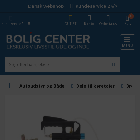
Dansk webshop
Kundeservice 24/7
0
0
Kurv
Kundeservice
OUTLET
Konto
Ordrestatus
MENU
Autoudstyr og Både
Dele til køretøjer
Brem