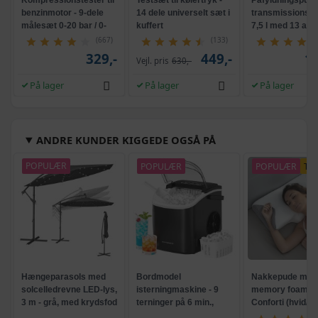
benzinmotor - 9-dele
14 dele universelt sæt i
transmissionsv
målesæt 0-20 bar / 0-
kuffert
7,5 l med 13 ada
300 psi
og kuffert
(667)
(133)
329,-
449,-
1.
Vejl. pris
630,-
På lager
På lager
På lager
ANDRE KUNDER KIGGEDE OGSÅ PÅ
POPULÆR
POPULÆR
POPULÆR
TI
Hængeparasols med
Bordmodel
Nakkepude med
solcelledrevne LED-lys,
isterningmaskine - 9
memory foam -
3 m - grå, med krydsfod
terninger på 6 min.,
Conforti (hvid/gr
og krank, UPF 50+
selvrensende, sort