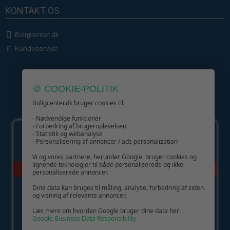
KONTAKT OS
Boligcenter.dk
Kundeservice
🍪 COOKIE-POLITIK
Boligcenter.dk bruger cookies til:
GIV GLÆDE MED ET GAVEKORT!
- Nødvendige funktioner
- Forbedring af brugeroplevelsen
- Statistik og webanalyse
- Personalisering af annoncer / ads personalization
Vi og vores partnere, herunder Google, bruger cookies og
lignende teknologier til både personaliserede og ikke-
personaliserede annoncer.
Dine data kan bruges til måling, analyse, forbedring af siden
og visning af relevante annoncer.
Læs mere om hvordan Google bruger dine data her:
Google Business Data Responsibility