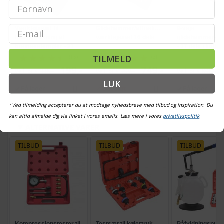
Email
Værktøjssæt til
Glidehammer/aftrækker
9-vejs
tilbagetrykning af
værktøjssæt 16 dele
glidehammer-/a
bremsestempler - 21
- 17 dele i kuffer
dele
TILMELD
(15)
(2)
199,-
749,-
Vejl. pris
336,-
Vejl. pris
799,-
Vejl. pris
898,-
LUK
På lager
Udsolgt
På lager
*Ved tilmelding accepterer du at modtage nyhedsbreve med tilbud og inspiration. Du
kan altid afmelde dig via linket i vores emails. Læs mere i vores
privatlivspolitik
.
ALTERNATIVE VARER
TILBUD
TILBUD
TILBUD
Kompressionstester til
Testsæt til kølertryk -
Påfyldningspump