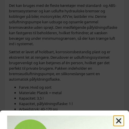
Det kan bruges med de fleste køretøjer med standard- og ABS-
bremsesystemer og kan udlufte hydrauliske bremser og
koblinger på biler, motorcykler, ATV'er, lastbiler mv. Denne
udluftningspumpe kan udsuge og opsamle gammel
bremsevæske uden sprøjt. Den medfølgende påfyldningsflaske
kan fastgøres til beholderen, hvilket forhindrer, at væsken
bevæger sig under minimumsgrænsen, så der kan trænge luft
ind i systemet.
Sættet er lavet af holdbart, korrosionsbestandig plast og er
ekstremt let at rengøre. Derudover er udluftningssystemet
brugervenligt og kan betjenes af én person, hvilket gør det
perfekt til private brugere. Pakken indeholder en
bremseudluftningspumpe, en silikoneslange samt en
automatisk påfyldningsflaske.
Farve: Hvid og sort
Materiale: Plastik + metal
Kapacitet: 3,5 l
Kapacitet, påfyldningsflaske: 1 l
Arbejdstryk: 40-170 psi
Pakken indeholder:
1 x udluftningspumpe til bremsevæske
1 x silikoneslange med universaladapter