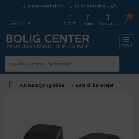
Dansk webshop
Kundeservice 24/7
0
0
Kurv
Kundeservice
OUTLET
Konto
Ordrestatus
MENU
Autoudstyr og Både
Dele til køretøjer