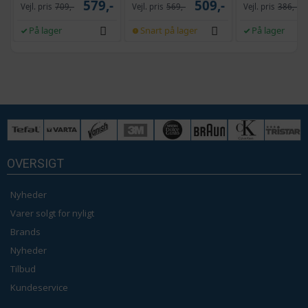
579,-
509,-
Vejl. pris
709,-
Vejl. pris
569,-
Vejl. pris
386,-
På lager
Snart på lager
På lager
OVERSIGT
Nyheder
Varer solgt for nyligt
Brands
Nyheder
Tilbud
Kundeservice