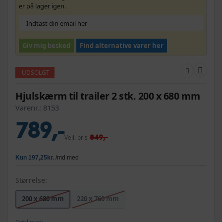
er på lager igen.
Giv mig besked
Find alternative varer her
UDSOLGT
Hjulskærm til trailer 2 stk. 200 x 680 mm
Varenr.:
8153
789,-
849,-
Vejl. pris
Størrelse:
200 x 680 mm
220 x 760 mm