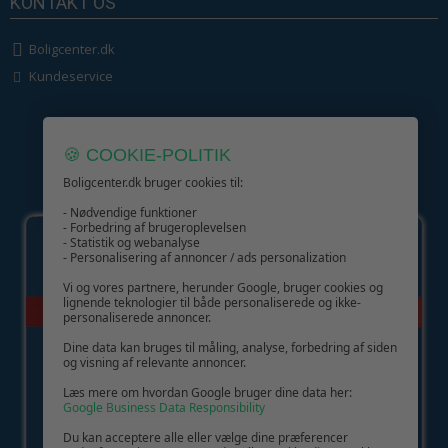
KONTAKT OS
Boligcenter.dk
Kundeservice
🍪 COOKIE-POLITIK
Boligcenter.dk bruger cookies til:
GIV GLÆDE MED ET GAVEKORT!
- Nødvendige funktioner
- Forbedring af brugeroplevelsen
- Statistik og webanalyse
- Personalisering af annoncer / ads personalization
Vi og vores partnere, herunder Google, bruger cookies og
lignende teknologier til både personaliserede og ikke-
personaliserede annoncer.
Dine data kan bruges til måling, analyse, forbedring af siden
og visning af relevante annoncer.
Læs mere om hvordan Google bruger dine data her:
Google Business Data Responsibility
Du kan acceptere alle eller vælge dine præferencer