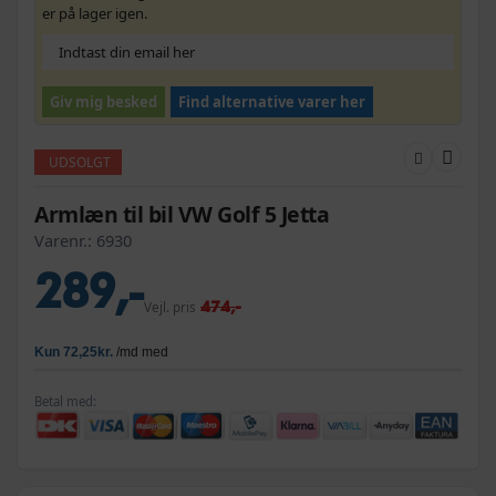
er på lager igen.
Giv mig besked
Find alternative varer her
UDSOLGT
Armlæn til bil VW Golf 5 Jetta
Varenr.:
6930
289,-
474,-
Vejl. pris
Betal med: