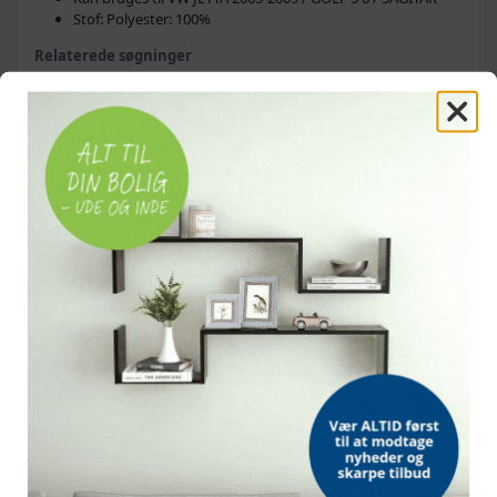
Stof: Polyester: 100%
Relaterede søgninger
armlæn til bil
armlæn til biler
bilarmlæn
armlæn med opbevaring
armlæn med rum
armstøtte til bil
armstøtter til bil
OFTE KØBT SAMMEN MED
POPULÆR
POPULÆR
POPULÆR
Bordmodel
Hængeparasols med
Vetoquinol Dron