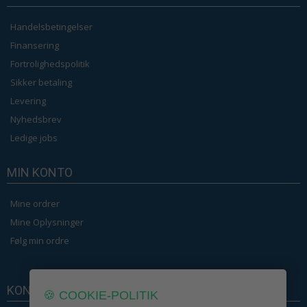
Handelsbetingelser
Finansering
Fortrolighedspolitik
Sikker betaling
Levering
Nyhedsbrev
Ledige jobs
MIN KONTO
Mine ordrer
Mine Oplysninger
Følg min ordre
KONTAKT OS
🍪 COOKIE-POLITIK