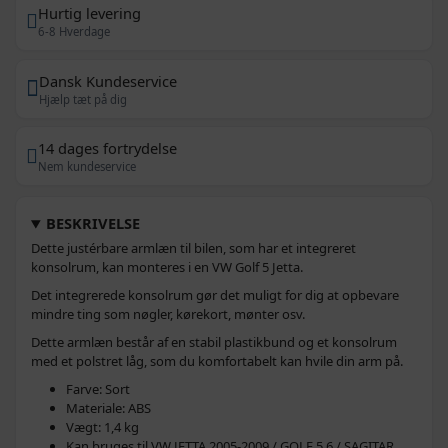
Hurtig levering
6-8 Hverdage
Dansk Kundeservice
Hjælp tæt på dig
14 dages fortrydelse
Nem kundeservice
BESKRIVELSE
Dette justérbare armlæn til bilen, som har et integreret
konsolrum, kan monteres i en VW Golf 5 Jetta.
Det integrerede konsolrum gør det muligt for dig at opbevare
mindre ting som nøgler, kørekort, mønter osv.
Dette armlæn består af en stabil plastikbund og et konsolrum
med et polstret låg, som du komfortabelt kan hvile din arm på.
Farve: Sort
Materiale: ABS
Vægt: 1,4 kg
Kan bruges til VW JETTA 2005-2009 / GOLF 5 6 / SAGITAR