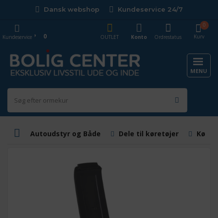
Dansk webshop
Kundeservice 24/7
0
0
Kurv
Kundeservice
OUTLET
Konto
Ordrestatus
MENU
Autoudstyr og Både
Dele til køretøjer
Køretø