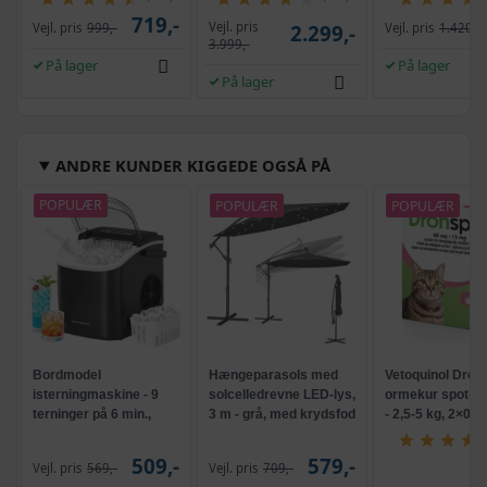
719,-
Vejl. pris
Vejl. pris
999,-
2.299,-
Vejl. pris
1.420,-
3.999,-
På lager
På lager
På lager
ANDRE KUNDER KIGGEDE OGSÅ PÅ
POPULÆR
POPULÆR
POPULÆR
Bordmodel
Hængeparasols med
Vetoquinol Dron
isterningmaskine - 9
solcelledrevne LED-lys,
ormekur spot-on 
terninger på 6 min.,
3 m - grå, med krydsfod
- 2,5-5 kg, 2×0,7
selvrensende, sort
og krank, UPF 50+
509,-
579,-
Vejl. pris
569,-
Vejl. pris
709,-