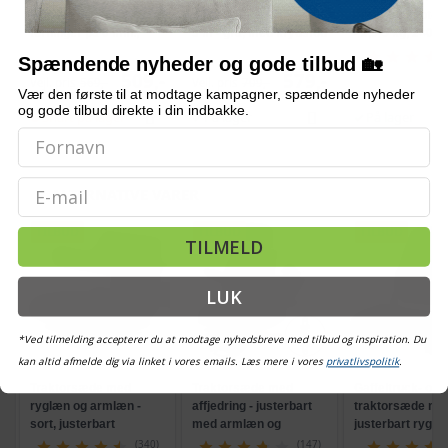
isterningmaskine - 9
solcelledrevne LED-lys,
ormekur spot-on 
terninger på 6 min.,
3 m - grå, med krydsfod
- 2,5-5 kg, 2×0,7
selvrensende, sort
og krank, UPF 50+
Spændende nyheder og gode tilbud 🏡
509,-
579,-
Vejl. pris
569,-
Vejl. pris
709,-
Vær den første til at modtage kampagner, spændende nyheder
og gode tilbud direkte i din indbakke.
Snart på lager
På lager
På lager
Email
ALTERNATIVE VARER
TILBUD
TILBUD
TILBUD
TILMELD
LUK
*Ved tilmelding accepterer du at modtage nyhedsbreve med tilbud og inspiration. Du
kan altid afmelde dig via linket i vores emails. Læs mere i vores
privatlivspolitik
.
Traktorsæde med
Traktorsæde med
Gaffeltruck- og
ryglæn og armlæn -
affjedring - justerbart
traktorsæde me
sort, justerbart
med armlæn og
justerbart ryglæn
nakkestøtte
(340)
(147)