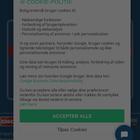
🍪 COOKIE-POLITIK
Boligcenter.dk bruger cookies til:
GIV GLÆDE MED ET GAVEKORT!
- Nødvendige funktioner
- Forbedring af brugeroplevelsen
- Statistik og webanalyse
- Personalisering af annoncer / ads personalization
Vi og vores partnere, herunder Google, bruger cookies og
lignende teknologier til både personaliserede og ikke-
personaliserede annoncer.
Dine data kan bruges til måling, analyse, forbedring af siden
og visning af relevante annoncer.
Læs mere om hvordan Google bruger dine data her:
Google Business Data Responsibility
Du kan acceptere alle eller vælge dine præferencer
nedenfor. Du kan senere ændre eller trække dit samtykke
tilbage via ikonet nederst til venstre.
Læs mere
ACCEPTER ALLE
Tilpas Cookies
Copyright © 2026 | CVR: DK41222093 | Alle rettigheder forbeholdes |
Boligcenter.dk
🍪