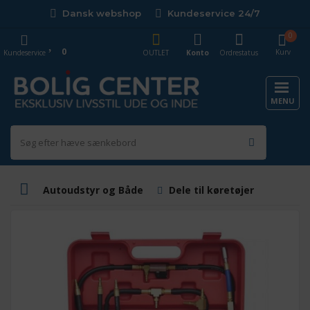
Dansk webshop
Kundeservice 24/7
0
0
Kurv
Kundeservice
OUTLET
Konto
Ordrestatus
MENU
Autoudstyr og Både
Dele til køretøjer