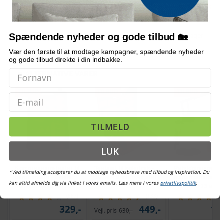
og kuffert
kuffert
(146)
(1)
1.079,-
509,-
Vejl. pris
549,-
Vejl. pris
818,-
På lager
Udsolgt
På lager
Spændende nyheder og gode tilbud 🏡
Vær den første til at modtage kampagner, spændende nyheder
og gode tilbud direkte i din indbakke.
ALTERNATIVE VARER
TILBUD
TILBUD
TILBUD
Email
TILMELD
LUK
Kompressionstester til
Testsæt til kølertryk -
Påfyldningspump
*Ved tilmelding accepterer du at modtage nyhedsbreve med tilbud og inspiration. Du
benzinmotor - 9-dele
14 dele universelt sæt i
transmissionsv
kan altid afmelde dig via linket i vores emails. Læs mere i vores
privatlivspolitik
.
målesæt 0-20 bar / 0-
kuffert
7,5 l med 13 ada
300 psi
og kuffert
(667)
(133)
329,-
449,-
1.
Vejl. pris
630,-