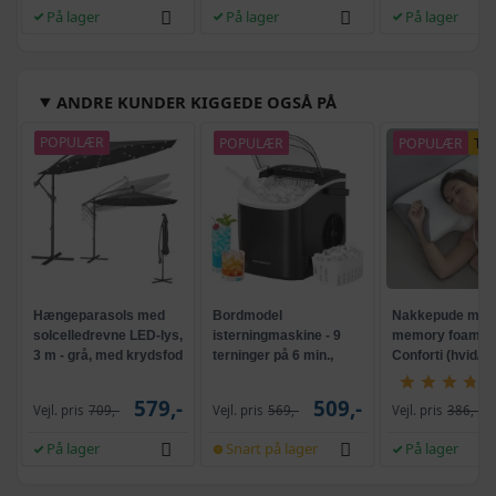
På lager
På lager
På lager
ANDRE KUNDER KIGGEDE OGSÅ PÅ
POPULÆR
POPULÆR
POPULÆR
TI
Hængeparasols med
Bordmodel
Nakkepude med
solcelledrevne LED-lys,
isterningmaskine - 9
memory foam -
3 m - grå, med krydsfod
terninger på 6 min.,
Conforti (hvid/gr
og krank, UPF 50+
selvrensende, sort
579,-
509,-
Vejl. pris
709,-
Vejl. pris
569,-
Vejl. pris
386,-
På lager
Snart på lager
På lager