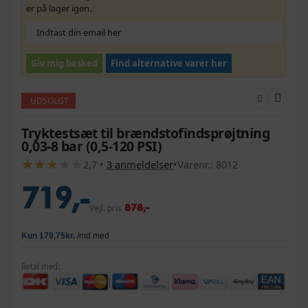
er på lager igen.
Giv mig besked
Find alternative varer her
UDSOLGT
Tryktestsæt til brændstofindsprøjtning
0,03-8 bar (0,5-120 PSI)
★
★
★
★
★
★
★
★
★
★
2,7
•
3
anmeldelser
•
Varenr.:
8012
719,-
878,-
Vejl. pris
Betal med: