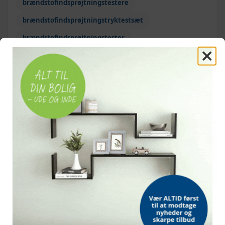
brændstofindsprøjtningstestere
brændstofindsprøjtningstryktestsæt
brændstofindsprøjtningstester
brændstofindsprøjtningstryktest
OFTE KØBT SAMMEN MED
TILBUD
TILBUD
TILBUD
Påfyldningspumpe til
Kompressionstester til
Værktøjssæt til
transmissionsvæske
benzinmotor 12 dele
udskæring af sæd
7,5 l med 13 adaptere
dieseldyser - 17 