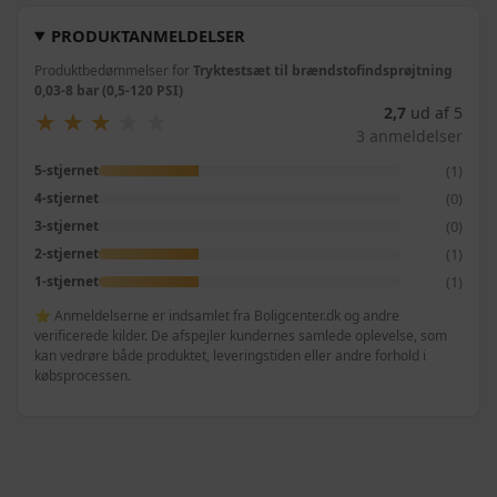
PRODUKTANMELDELSER
Produktbedømmelser for
Tryktestsæt til brændstofindsprøjtning
0,03-8 bar (0,5-120 PSI)
2,7
ud af 5
★
★
★
★
★
★
★
★
★
★
3 anmeldelser
(1)
5-stjernet
(0)
4-stjernet
(0)
3-stjernet
(1)
2-stjernet
(1)
1-stjernet
⭐ Anmeldelserne er indsamlet fra Boligcenter.dk og andre
verificerede kilder. De afspejler kundernes samlede oplevelse, som
kan vedrøre både produktet, leveringstiden eller andre forhold i
købsprocessen.