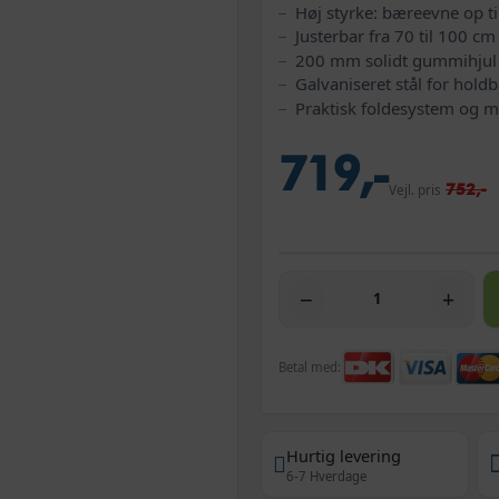
Høj styrke: bæreevne op ti
Justerbar fra 70 til 100 cm
200 mm solidt gummihjul 
Galvaniseret stål for hold
Praktisk foldesystem og 
719,-
752,-
Vejl. pris
−
+
Betal med:
Hurtig levering
6-7 Hverdage