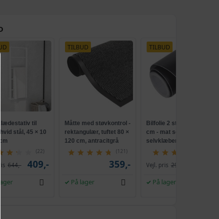
D
UD
TILBUD
TILBUD
ædestativ til
Måtte med støvkontrol -
Bilfolie 2 stk. 100×150
hvid stål, 45 × 10
rektangulær, tuftet 80 ×
cm - mat sort,
 cm
120 cm, antracitgrå
selvklæbende
(22)
(121)
(4)
409,-
359,-
209,-
ris
644,-
Vejl. pris
299,-
lager
På lager
På lager