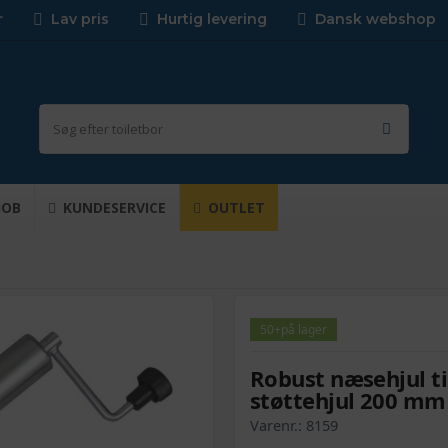
r
Lav pris
Hurtig levering
Dansk webshop
JOB
KUNDESERVICE
OUTLET
50+
på lager
Robust næsehjul ti
støttehjul 200 mm
Varenr.:
8159