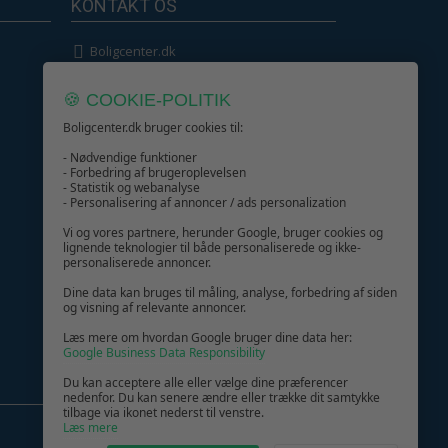
KONTAKT OS
Boligcenter.dk
Kundeservice
🍪 COOKIE-POLITIK
Boligcenter.dk bruger cookies til:
- Nødvendige funktioner
- Forbedring af brugeroplevelsen
- Statistik og webanalyse
GIV GLÆDE MED ET GAVEKORT!
- Personalisering af annoncer / ads personalization
Vi og vores partnere, herunder Google, bruger cookies og
lignende teknologier til både personaliserede og ikke-
personaliserede annoncer.
Dine data kan bruges til måling, analyse, forbedring af siden
og visning af relevante annoncer.
Læs mere om hvordan Google bruger dine data her:
Google Business Data Responsibility
Du kan acceptere alle eller vælge dine præferencer
nedenfor. Du kan senere ændre eller trække dit samtykke
tilbage via ikonet nederst til venstre.
Læs mere