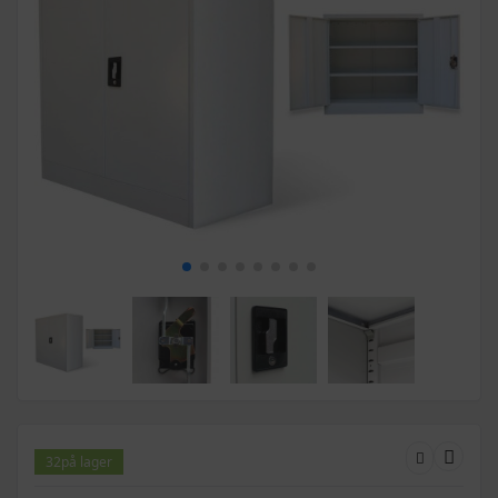
32
på lager