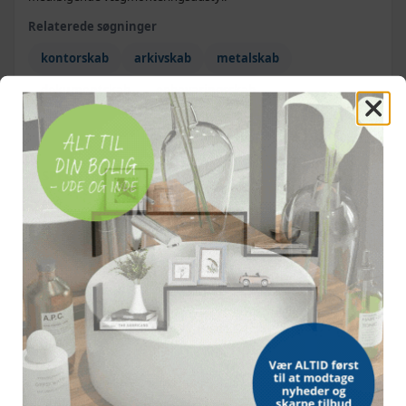
1.799,-
Relaterede søgninger
1.999,-
Antracitgrå - 90 x 40 x 105 cm - 1 stk
kontorskab
arkivskab
metalskab
2.827,-
Hvid - 90 x 40 x 140 cm - 1 stk
dokumentskab
opbevaringsskab
2.499,-
2.999,-
Antracitgrå - 90 x 40 x 200 cm - 1 stk
2.699,-
SPECIFIKATIONER
Antracitgrå og hvid - 90 x 40 x 140 cm - 1
2.999,-
stk
FARVE
Grå
MATERIALE
Stål
MÅL
Bredde: 90 cm, Dybde: 40 cm, Højde: 90 cm
LÅGER
2 svinglåger, åbningsvinkel 130°