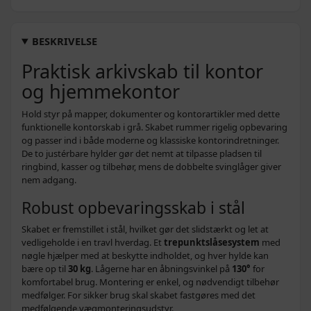
3.124,-
Sort - 90 x 40 x 200 cm - 1 stk
2.799,-
BESKRIVELSE
3.380,-
Praktisk arkivskab til kontor
Hvid - 90 x 40 x 200 cm - 1 stk
2.799,-
og hjemmekontor
1.580,-
Sort - 90 x 40 x 40 cm - 1 stk
1.009,-
Hold styr på mapper, dokumenter og kontorartikler med dette
1.320,-
funktionelle kontorskab i grå. Skabet rummer rigelig opbevaring
Hvid - 90 x 40 x 40 cm - 1 stk
1.129,-
og passer ind i både moderne og klassiske kontorindretninger.
De to justérbare hylder gør det nemt at tilpasse pladsen til
1.316,-
ringbind, kasser og tilbehør, mens de dobbelte svinglåger giver
Lysegrå og blå - 90 x 40 x 70 cm - 1 stk
1.279,-
nem adgang.
1.496,-
Robust opbevaringsskab i stål
Hvid - 90 x 40 x 70 cm - 1 stk
1.319,-
Skabet er fremstillet i stål, hvilket gør det slidstærkt og let at
1.599,-
Sort - 90 x 40 x 70 cm - 1 stk
vedligeholde i en travl hverdag. Et
trepunktslåsesystem
med
nøgle hjælper med at beskytte indholdet, og hver hylde kan
bære op til
30 kg
. Lågerne har en åbningsvinkel på
130°
for
1.599,-
Hvid - 90 x 40 x 105 cm - 1 stk
komfortabel brug. Montering er enkel, og nødvendigt tilbehør
medfølger. For sikker brug skal skabet fastgøres med det
2.690,-
medfølgende vægmonteringsudstyr.
Sort - 90 x 40 x 180 cm - 1 stk