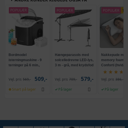
POPULÆR
POPULÆR
POPULÆR
TI
Bordmodel
Hængeparasols med
Nakkepude med
isterningmaskine - 9
solcelledrevne LED-lys,
memory foam -
terninger på 6 min.,
3 m - grå, med krydsfod
Conforti (hvid/gr
selvrensende, sort
og krank, UPF 50+
509,-
579,-
Vejl. pris
569,-
Vejl. pris
709,-
Vejl. pris
386,-
Snart på lager
På lager
På lager