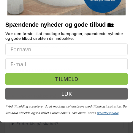
HYLDER
2 justérbare
Spændende nyheder og gode tilbud 🏡
MAKS. BELASTNING PR. HYLDE
30 kg
Vær den første til at modtage kampagner, spændende nyheder
og gode tilbud direkte i din indbakke.
LÅS
Trepunktslåsesystem med nøgle
Email
OFTE STILLEDE SPØRGSMÅL
TILMELD
Hvor mange hylder følger med?
LUK
Hvad er skabets mål?
*Ved tilmelding accepterer du at modtage nyhedsbreve med tilbud og inspiration. Du
Kan hylderne bære tunge mapper?
kan altid afmelde dig via linket i vores emails. Læs mere i vores
privatlivspolitik
.
Er der lås på skabet?