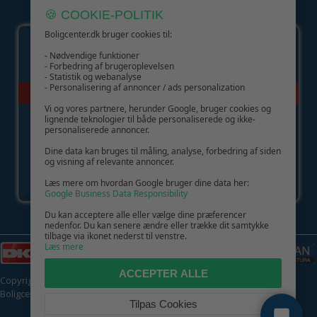
GIV GLÆDE MED ET GAVEKORT!
🍪 COOKIE-POLITIK
Boligcenter.dk bruger cookies til:
- Nødvendige funktioner
- Forbedring af brugeroplevelsen
- Statistik og webanalyse
- Personalisering af annoncer / ads personalization
Vi og vores partnere, herunder Google, bruger cookies og
lignende teknologier til både personaliserede og ikke-
personaliserede annoncer.
Dine data kan bruges til måling, analyse, forbedring af siden
og visning af relevante annoncer.
Læs mere om hvordan Google bruger dine data her:
Google Business Data Responsibility
Du kan acceptere alle eller vælge dine præferencer
nedenfor. Du kan senere ændre eller trække dit samtykke
tilbage via ikonet nederst til venstre.
Læs mere
ACCEPTER ALLE
Copyright © 2026 | CVR: DK41222093 | Alle rettigheder forbeholdes |
Boligcenter.dk
🍪
Tilpas Cookies