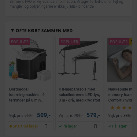
Bemærk: FAQ er vejledende information. Vi tager forbehold for fejl og
mangler, og oplysningerne er ikke juridisk bindende.
OFTE KØBT SAMMEN MED
POPULÆR
POPULÆR
POPULÆR
TI
Bordmodel
Hængeparasols med
Nakkepude med
isterningmaskine - 9
solcelledrevne LED-lys,
memory foam -
terninger på 6 min.,
3 m - grå, med krydsfod
Conforti (hvid/gr
selvrensende, sort
og krank, UPF 50+
509,-
579,-
Vejl. pris
569,-
Vejl. pris
709,-
Vejl. pris
386,-
Snart på lager
På lager
På lager