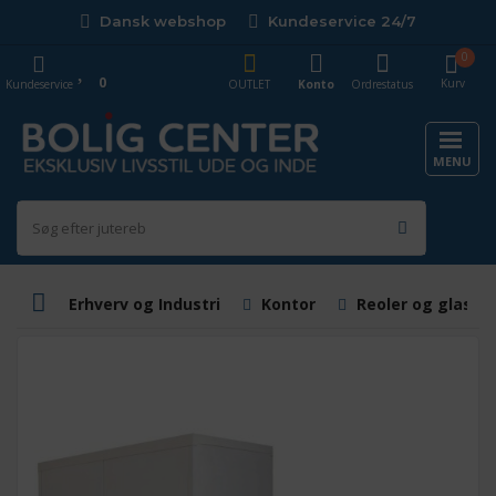
Dansk webshop
Kundeservice 24/7
0
0
Kurv
Kundeservice
OUTLET
Konto
Ordrestatus
MENU
Erhverv og Industri
Kontor
Reoler og glasvit