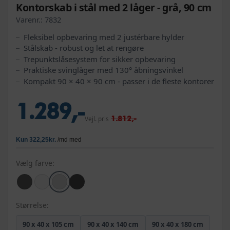
Kontorskab i stål med 2 låger - grå, 90 cm
Varenr.:
7832
Fleksibel opbevaring med 2 justérbare hylder
Stålskab - robust og let at rengøre
Trepunktslåsesystem for sikker opbevaring
Praktiske svinglåger med 130° åbningsvinkel
Kompakt 90 × 40 × 90 cm - passer i de fleste kontorer
1.289,-
1.812,-
Vejl. pris
Vælg farve:
Størrelse:
90 x 40 x 105 cm
90 x 40 x 140 cm
90 x 40 x 180 cm