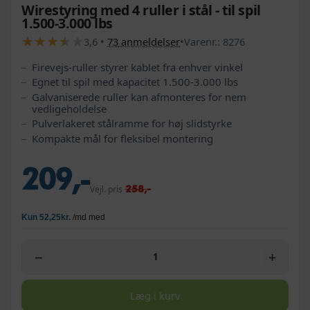
Wirestyring med 4 ruller i stål - til spil
1.500-3.000 lbs
★
★
★
★
★
★
★
★
★
★
3,6
•
73
anmeldelser
•
Varenr.:
8276
Firevejs-ruller styrer kablet fra enhver vinkel
Egnet til spil med kapacitet 1.500-3.000 lbs
Galvaniserede ruller kan afmonteres for nem
vedligeholdelse
Pulverlakeret stålramme for høj slidstyrke
Kompakte mål for fleksibel montering
209,-
258,-
Vejl. pris
−
+
Læg i kurv