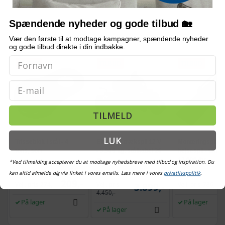
mangler, og oplysningerne er ikke juridisk bindende.
Spændende nyheder og gode tilbud 🏡
Vær den første til at modtage kampagner, spændende nyheder
OFTE KØBT SAMMEN MED
og gode tilbud direkte i din indbakke.
TILBUD
TILBUD
TILBUD
Email
TILMELD
LUK
Trisseblok i stål - 4
Elektrisk trækspil 12 V
Monteringsplade 
tons, sort
- 5.909 kg, stålkabel 26
hejsespil - unive
m
12.000 lbs,
*Ved tilmelding accepterer du at modtage nyhedsbreve med tilbud og inspiration. Du
pulverlakeret stå
(83)
kan altid afmelde dig via linket i vores emails. Læs mere i vores
privatlivspolitik
.
209,-
Vejl. pris
Vejl. pris
274,-
3.899,-
Vejl. pris
786,-
4.450,-
På lager
På lager
På lager