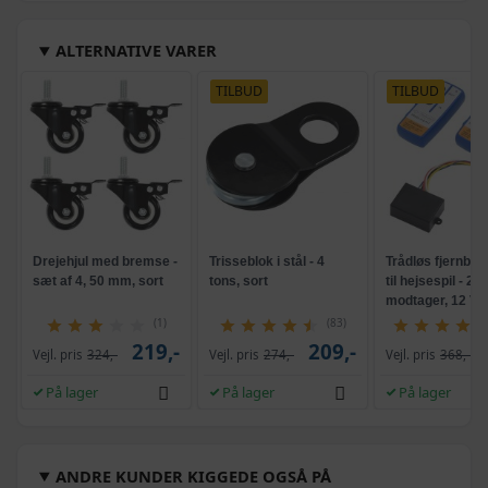
ALTERNATIVE VARER
TILBUD
TILBUD
Drejehjul med bremse -
Trisseblok i stål - 4
Trådløs fjernbet
sæt af 4, 50 mm, sort
tons, sort
til hejsespil - 2 
modtager, 12 V, 
rækkevidde
(1)
(83)
219,-
209,-
Vejl. pris
324,-
Vejl. pris
274,-
Vejl. pris
368,-
På lager
På lager
På lager
ANDRE KUNDER KIGGEDE OGSÅ PÅ