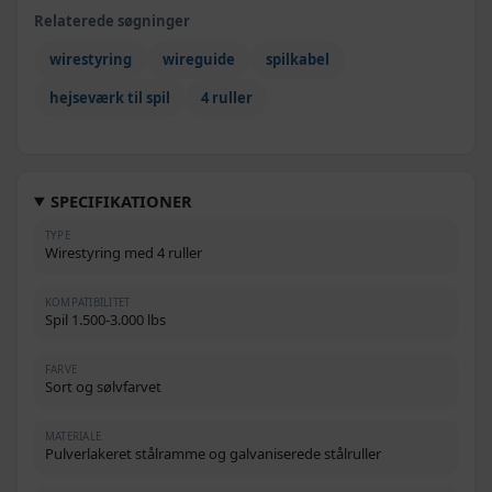
Relaterede søgninger
wirestyring
wireguide
spilkabel
hejseværk til spil
4 ruller
SPECIFIKATIONER
TYPE
Wirestyring med 4 ruller
KOMPATIBILITET
Spil 1.500-3.000 lbs
FARVE
Sort og sølvfarvet
MATERIALE
Pulverlakeret stålramme og galvaniserede stålruller