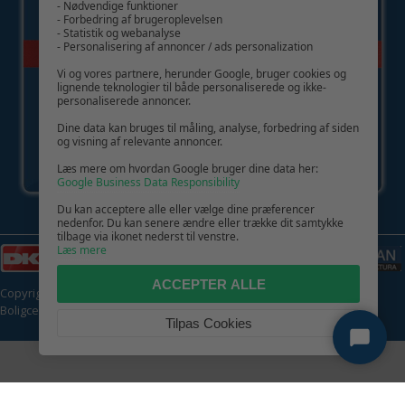
- Nødvendige funktioner
- Forbedring af brugeroplevelsen
- Statistik og webanalyse
- Personalisering af annoncer / ads personalization
Vi og vores partnere, herunder Google, bruger cookies og
lignende teknologier til både personaliserede og ikke-
personaliserede annoncer.
Dine data kan bruges til måling, analyse, forbedring af siden
og visning af relevante annoncer.
Læs mere om hvordan Google bruger dine data her:
Google Business Data Responsibility
Du kan acceptere alle eller vælge dine præferencer
nedenfor. Du kan senere ændre eller trække dit samtykke
tilbage via ikonet nederst til venstre.
Læs mere
ACCEPTER ALLE
Copyright © 2026 | CVR: DK41222093 | Alle rettigheder forbeholdes |
Boligcenter.dk
🍪
Tilpas Cookies