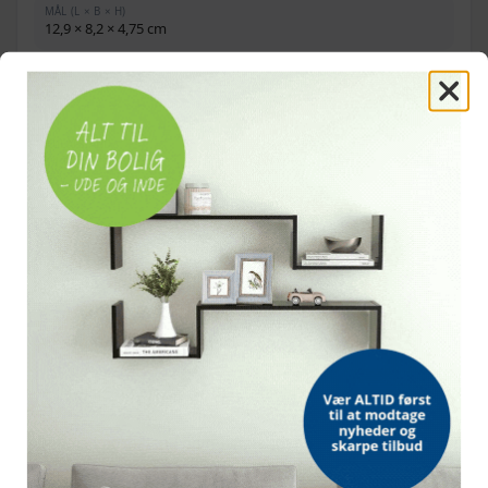
MÅL (L × B × H)
12,9 × 8,2 × 4,75 cm
BOLTMØNSTER
4-1/4"
HULAFSTAND
11,0 cm
OFTE STILLEDE SPØRGSMÅL
Passer wirestyringen til mit spil?
Kan rullerne tages af for service?
Hvilke materialer er den lavet af?
Hvad er målene og hulafstanden?
Bemærk: FAQ er vejledende information. Vi tager forbehold for fejl og