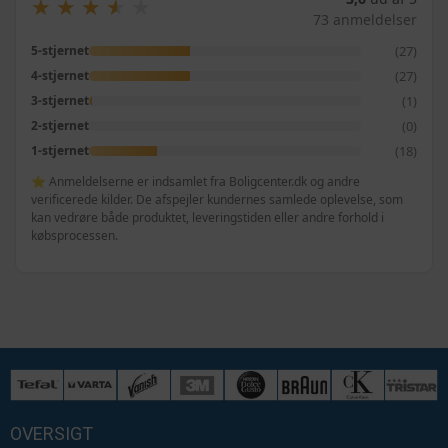
★
★
★
★
★
★
★
★
★
★
73 anmeldelser
(27)
5-stjernet
(27)
4-stjernet
(1)
3-stjernet
(0)
2-stjernet
(18)
1-stjernet
⭐ Anmeldelserne er indsamlet fra Boligcenter.dk og andre
verificerede kilder. De afspejler kundernes samlede oplevelse, som
kan vedrøre både produktet, leveringstiden eller andre forhold i
købsprocessen.
OVERSIGT