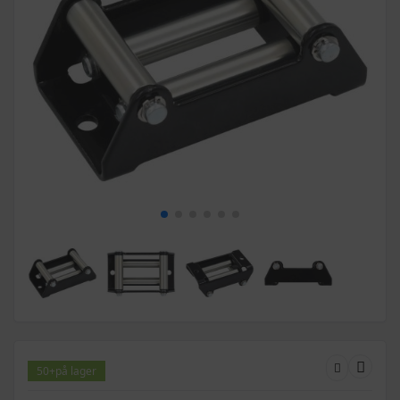
50+
på lager