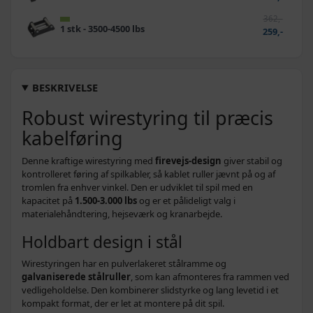
362,-
1 stk - 3500-4500 lbs
259,-
BESKRIVELSE
Robust wirestyring til præcis
kabelføring
Denne kraftige wirestyring med
firevejs-design
giver stabil og
kontrolleret føring af spilkabler, så kablet ruller jævnt på og af
tromlen fra enhver vinkel. Den er udviklet til spil med en
kapacitet på
1.500-3.000 lbs
og er et pålideligt valg i
materialehåndtering, hejseværk og kranarbejde.
Holdbart design i stål
Wirestyringen har en pulverlakeret stålramme og
galvaniserede stålruller
, som kan afmonteres fra rammen ved
vedligeholdelse. Den kombinerer slidstyrke og lang levetid i et
kompakt format, der er let at montere på dit spil.