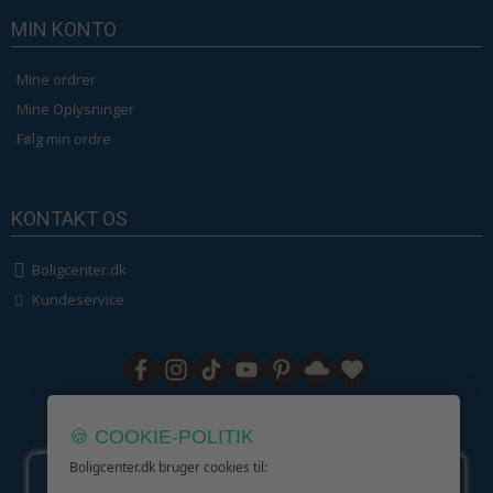
MIN KONTO
Mine ordrer
Mine Oplysninger
Følg min ordre
KONTAKT OS
Boligcenter.dk
Kundeservice
GIV GLÆDE MED ET GAVEKORT!
🍪 COOKIE-POLITIK
Boligcenter.dk bruger cookies til: