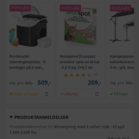
POPULÆR
POPULÆR
POPULÆR
Bordmodel
Vetoquinol Dronspot
Hængeparasols
isterningmaskine - 9
ormekur spot-on til kat
solcelledrevne L
terninger på 6 min.,
- 2,5-5 kg, 2×0,7 ml
3 m - grå, med k
selvrensende, sort
og krank, UPF 5
(2)
509,-
209,-
Vejl. pris
569,-
Vejl. pris
709,-
Snart på lager
Udsolgt
På lager
PRODUKTANMELDELSER
Produktbedømmelser for
Wirestyring med 4 ruller i stål - til spil
1.500-3.000 lbs
3,6
ud af 5