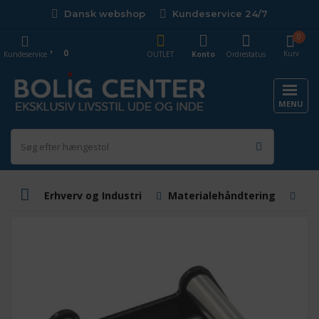
Dansk webshop
Kundeservice 24/7
0
0
Kurv
Kundeservice
OUTLET
Konto
Ordrestatus
MENU
Erhverv og Industri
Materialehåndtering
He