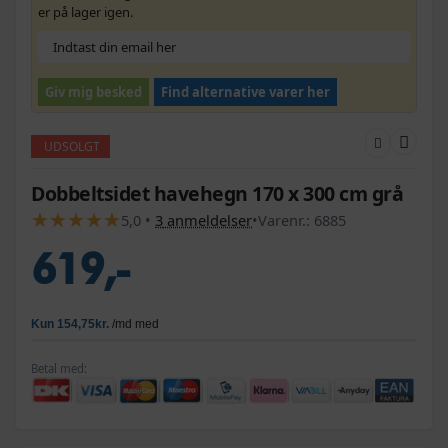
er på lager igen.
Giv mig besked
Find alternative varer her
UDSOLGT
Dobbeltsidet havehegn 170 x 300 cm grå
★
★
★
★
★
★
★
★
★
★
5,0
•
3
anmeldelser
•
Varenr.:
6885
619,-
Betal med: