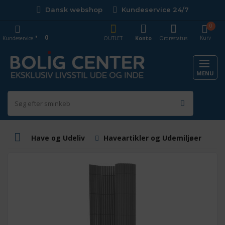
Dansk webshop
Kundeservice 24/7
0
0
Kurv
Kundeservice
OUTLET
Konto
Ordrestatus
MENU
Have og Udeliv
Haveartikler og Udemiljøer
I