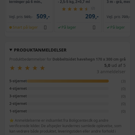
terninger på 6 min.,
- 2,5-5 kg, 2×0,7 ml
3 m - grå, med k
selvrensende, sort
og krank, UPF 5
(2)
509,-
209,-
Vejl. pris
569,-
Vejl. pris
709,-
Snart på lager
På lager
På lager
PRODUKTANMELDELSER
Produktbedømmelser for
Dobbeltsidet havehegn 170 x 300 cm grå
5,0
ud af 5
★
★
★
★
★
★
★
★
★
★
3 anmeldelser
(3)
5-stjernet
(0)
4-stjernet
(0)
3-stjernet
(0)
2-stjernet
(0)
1-stjernet
⭐ Anmeldelserne er indsamlet fra Boligcenter.dk og andre
verificerede kilder. De afspejler kundernes samlede oplevelse, som
kan vedrøre både produktet, leveringstiden eller andre forhold i