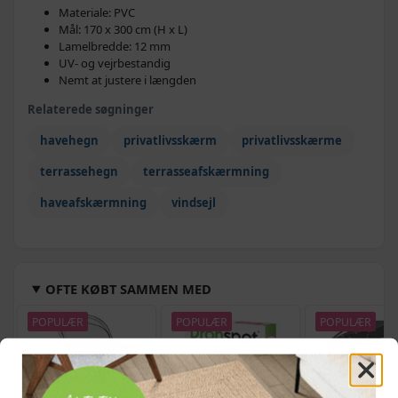
Materiale: PVC
Mål: 170 x 300 cm (H x L)
Lamelbredde: 12 mm
UV- og vejrbestandig
Nemt at justere i længden
Relaterede søgninger
havehegn
privatlivsskærm
privatlivsskærme
terrassehegn
terrasseafskærmning
haveafskærmning
vindsejl
OFTE KØBT SAMMEN MED
POPULÆR
POPULÆR
POPULÆR