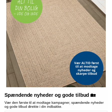
Bordmodel
Vetoquinol Dronspot
Hængeparasols
isterningmaskine - 9
ormekur spot-on til kat
solcelledrevne L
terninger på 6 min.,
- 2,5-5 kg, 2×0,7 ml
3 m - grå, med k
selvrensende, sort
og krank, UPF 5
(2)
509,-
209,-
Vejl. pris
569,-
Vejl. pris
709,-
Snart på lager
På lager
På lager
ALTERNATIVE VARER
TILBUD
TILBUD
TILBUD
Spændende nyheder og gode tilbud 🏡
Vær den første til at modtage kampagner, spændende nyheder
og gode tilbud direkte i din indbakke.