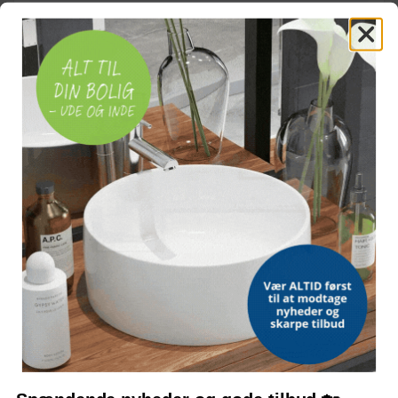
STOLPEDIAMETER
60 mm
Med jordspyd til bundbolt
Inkl. 3 nøgler
OFTE STILLEDE SPØRGSMÅL
Hvad følger med i pakken?
Er bredden justerbar?
Hvilket materiale er lågen lavet af?
Hvor høj er selve dørbladet?
Bemærk: FAQ er vejledende information. Vi tager forbehold for fejl og
mangler, og oplysningerne er ikke juridisk bindende.