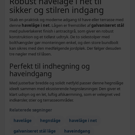
Robust havelåge i net til
sikker og stilren indgang
Skab en praktisk og moderne adgang til have eller terrasse med
denne
havelåge i net
. Lågen er fremstillet af
galvaniseret stål
med pulverlakeret finish i antracitgrå, som giver en robust
konstruktion og et tidløst udtryk. De to sidestolper med
bolthængsler gør monteringen enkel, og den store bundbolt
kan sikres med den medfølgende jordpløk. Der følger desuden
tre nøgler med til låsen.
Perfekt til indhegning og
haveindgang
Med justerbar bredde og solidt netfyld passer denne hegnslåge
ideelt sammen med eksisterende hegnsløsninger. Den giver et
klart udsyn og en let, luftig afskærmning, som er velegnet ved
indkørsler, stier og terrasseområder.
Relaterede søgninger
havelåge
hegnslåge
havelåge i net
galvaniseret stål låge
haveindgang