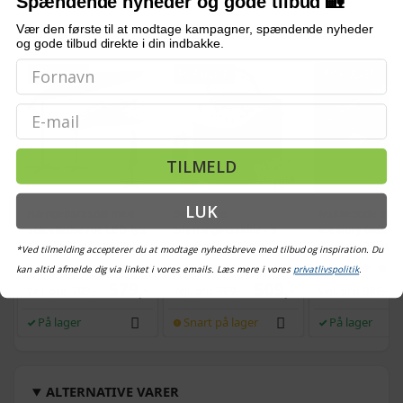
Spændende nyheder og gode tilbud 🏡
Vær den første til at modtage kampagner, spændende nyheder
OFTE KØBT SAMMEN MED
og gode tilbud direkte i din indbakke.
POPULÆR
POPULÆR
POPULÆR
TI
Email
TILMELD
LUK
Hængeparasols med
Bordmodel
Nakkepude med
solcelledrevne LED-lys,
isterningmaskine - 9
memory foam -
3 m - grå, med krydsfod
terninger på 6 min.,
Conforti (hvid/gr
*Ved tilmelding accepterer du at modtage nyhedsbreve med tilbud og inspiration. Du
og krank, UPF 50+
selvrensende, sort
kan altid afmelde dig via linket i vores emails. Læs mere i vores
privatlivspolitik
.
579,-
509,-
Vejl. pris
709,-
Vejl. pris
569,-
Vejl. pris
386,-
På lager
Snart på lager
På lager
ALTERNATIVE VARER