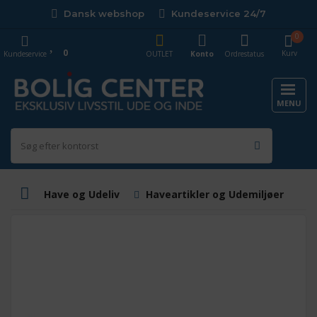
Dansk webshop
Kundeservice 24/7
0
0
Kurv
Kundeservice
OUTLET
Konto
Ordrestatus
MENU
Have og Udeliv
Haveartikler og Udemiljøer
I