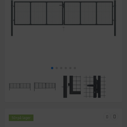
50+
på lager