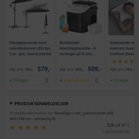
Hængeparasols med
Bordmodel
Nakkepude med
solcelledrevne LED-lys,
isterningmaskine - 9
memory foam -
3 m - grå, med krydsfod
terninger på 6 min.,
Conforti (hvid/gr
og krank, UPF 50+
selvrensende, sort
579,-
509,-
Vejl. pris
709,-
Vejl. pris
569,-
Vejl. pris
386,-
På lager
Snart på lager
På lager
PRODUKTANMELDELSER
Produktbedømmelser for
Havelåge i net, galvaniseret stål
400×100 cm - antracitgrå
5,0
ud af 5
★
★
★
★
★
★
★
★
★
★
1 anmeldelse