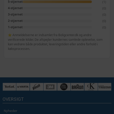
(1)
5-stjernet
(0)
4-stjernet
(0)
3-stjernet
(0)
2-stjernet
(0)
1-stjernet
⭐ Anmeldelserne er indsamlet fra Boligcenter.dk og andre
verificerede kilder. De afspejler kundernes samlede oplevelse, som
kan vedrøre både produktet, leveringstiden eller andre forhold i
købsprocessen.
OVERSIGT
Nyheder