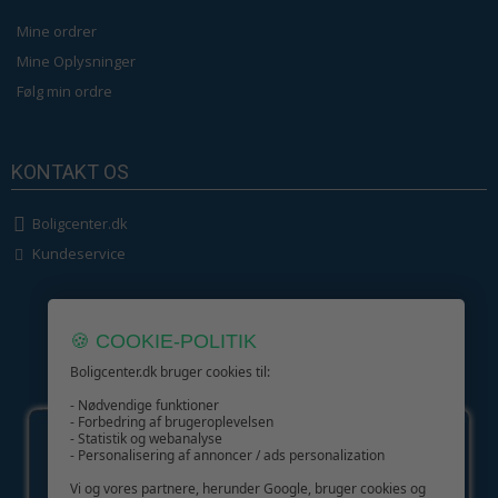
Mine ordrer
Mine Oplysninger
Følg min ordre
KONTAKT OS
Boligcenter.dk
Kundeservice
🍪 COOKIE-POLITIK
Boligcenter.dk bruger cookies til:
GIV GLÆDE MED ET GAVEKORT!
- Nødvendige funktioner
- Forbedring af brugeroplevelsen
- Statistik og webanalyse
- Personalisering af annoncer / ads personalization
Vi og vores partnere, herunder Google, bruger cookies og