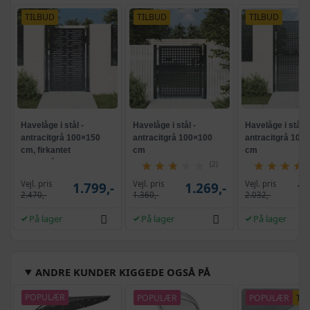
TILBUD
TILBUD
TILBUD
Havelåge i stål -
Havelåge i stål -
Havelåge i stål -
antracitgrå 100×150
antracitgrå 100×100
antracitgrå 100
cm, firkantet
cm
cm
laserskåret design
(2)
Vejl. pris
Vejl. pris
Vejl. pris
1.799,-
1.269,-
1.
2.470,-
1.360,-
2.032,-
På lager
På lager
På lager
ANDRE KUNDER KIGGEDE OGSÅ PÅ
POPULÆR
POPULÆR
POPULÆR
TI