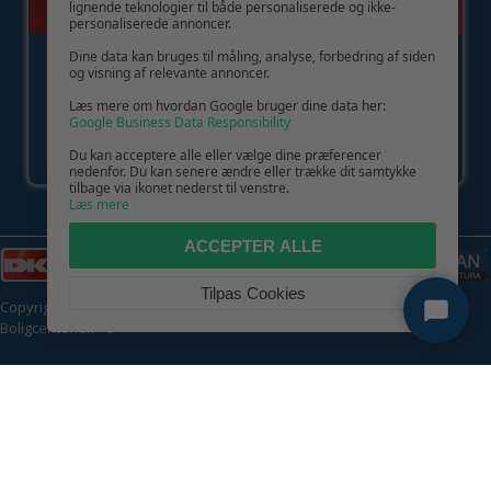
lignende teknologier til både personaliserede og ikke-
personaliserede annoncer.
Dine data kan bruges til måling, analyse, forbedring af siden
og visning af relevante annoncer.
Læs mere om hvordan Google bruger dine data her:
Google Business Data Responsibility
Du kan acceptere alle eller vælge dine præferencer
nedenfor. Du kan senere ændre eller trække dit samtykke
tilbage via ikonet nederst til venstre.
Læs mere
ACCEPTER ALLE
Tilpas Cookies
Copyright © 2026 | CVR: DK41222093 | Alle rettigheder forbeholdes |
Boligcenter.dk
🍪