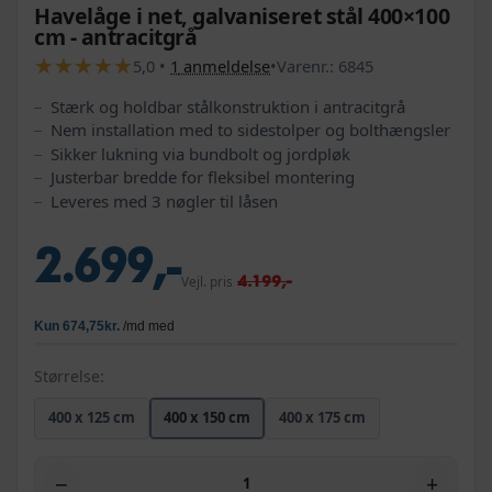
Havelåge i net, galvaniseret stål 400×100
cm - antracitgrå
★
★
★
★
★
★
★
★
★
★
5,0
•
1
anmeldelse
•
Varenr.:
6845
Stærk og holdbar stålkonstruktion i antracitgrå
Nem installation med to sidestolper og bolthængsler
Sikker lukning via bundbolt og jordpløk
Justerbar bredde for fleksibel montering
Leveres med 3 nøgler til låsen
2.699,-
4.199,-
Vejl. pris
Størrelse:
400 x 125 cm
400 x 150 cm
400 x 175 cm
−
+