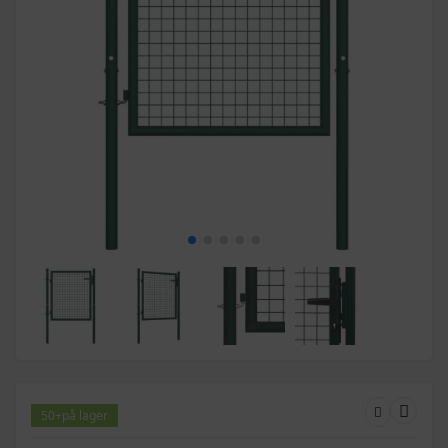
50+
på lager