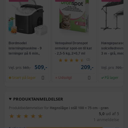
Bordmodel
Vetoquinol Dronspot
Hængeparasols
isterningmaskine - 9
ormekur spot-on til kat
solcelledrevne L
terninger på 6 min.,
- 2,5-5 kg, 2×0,7 ml
3 m - grå, med k
selvrensende, sort
og krank, UPF 5
(2)
509,-
209,-
Vejl. pris
569,-
Vejl. pris
709,-
Snart på lager
Udsolgt
På lager
PRODUKTANMELDELSER
Produktbedømmelser for
Hegnslåge i stål 100 × 75 cm - grøn
5,0
ud af 5
★
★
★
★
★
★
★
★
★
★
1 anmeldelse