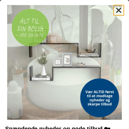
STOLPEHØJDE
125 cm
LÅSBAR
3 matchende nøgler medfølger
2 stolper med bolthængsler for nem installation
OFTE STILLEDE SPØRGSMÅL
Følger der stolper med til montering?
Er lågen låsbar?
Hvilke mål har lågen?
Hvilket materiale er lågen lavet af?
Bemærk: FAQ er vejledende information. Vi tager forbehold for fejl og
mangler, og oplysningerne er ikke juridisk bindende.
Spændende nyheder og gode tilbud 🏡