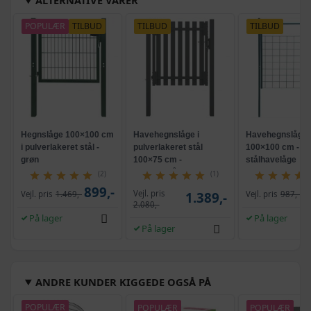
ALTERNATIVE VARER
POPULÆR
TILBUD
TILBUD
TILBUD
Hegnslåge 100×100 cm
Havehegnslåge i
Havehegnslåge
i pulverlakeret stål -
pulverlakeret stål
100×100 cm - gr
grøn
100×75 cm -
stålhavelåge
antracitgrå
(2)
(1)
899,-
Vejl. pris
Vejl. pris
1.469,-
1.389,-
Vejl. pris
987,-
2.080,-
På lager
På lager
På lager
ANDRE KUNDER KIGGEDE OGSÅ PÅ
POPULÆR
POPULÆR
POPULÆR