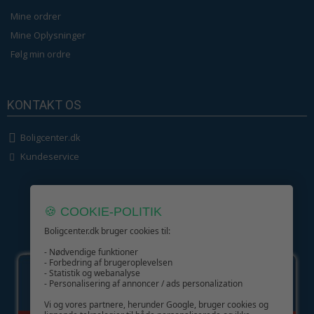
Mine ordrer
Mine Oplysninger
Følg min ordre
KONTAKT OS
Boligcenter.dk
Kundeservice
🍪 COOKIE-POLITIK
Boligcenter.dk bruger cookies til:
GIV GLÆDE MED ET GAVEKORT!
- Nødvendige funktioner
- Forbedring af brugeroplevelsen
- Statistik og webanalyse
- Personalisering af annoncer / ads personalization
Vi og vores partnere, herunder Google, bruger cookies og