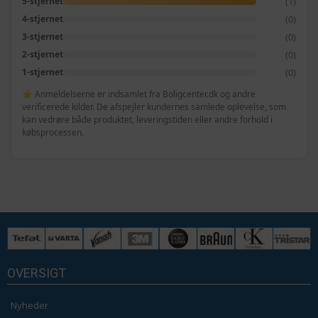
(1)
5-stjernet
(0)
4-stjernet
(0)
3-stjernet
(0)
2-stjernet
(0)
1-stjernet
⭐ Anmeldelserne er indsamlet fra Boligcenter.dk og andre
verificerede kilder. De afspejler kundernes samlede oplevelse, som
kan vedrøre både produktet, leveringstiden eller andre forhold i
købsprocessen.
OVERSIGT
Nyheder