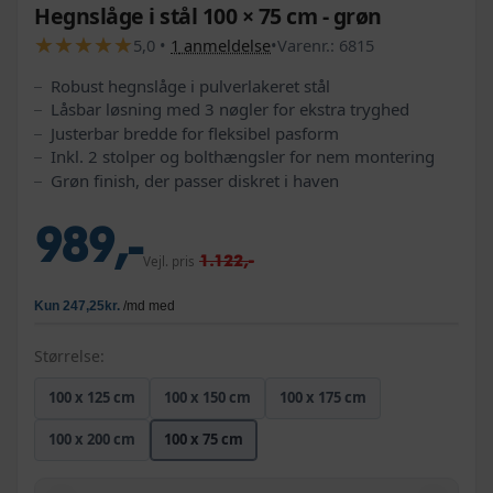
Hegnslåge i stål 100 × 75 cm - grøn
★
★
★
★
★
★
★
★
★
★
5,0
•
1
anmeldelse
•
Varenr.:
6815
Robust hegnslåge i pulverlakeret stål
Låsbar løsning med 3 nøgler for ekstra tryghed
Justerbar bredde for fleksibel pasform
Inkl. 2 stolper og bolthængsler for nem montering
Grøn finish, der passer diskret i haven
989,-
1.122,-
Vejl. pris
Størrelse:
100 x 125 cm
100 x 150 cm
100 x 175 cm
100 x 200 cm
100 x 75 cm