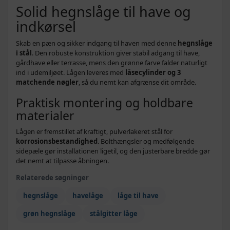
Solid hegnslåge til have og
indkørsel
Skab en pæn og sikker indgang til haven med denne
hegnslåge
i stål
. Den robuste konstruktion giver stabil adgang til have,
gårdhave eller terrasse, mens den grønne farve falder naturligt
ind i udemiljøet. Lågen leveres med
låsecylinder og 3
matchende nøgler
, så du nemt kan afgrænse dit område.
Praktisk montering og holdbare
materialer
Lågen er fremstillet af kraftigt, pulverlakeret stål for
korrosionsbestandighed
. Bolthængsler og medfølgende
sidepæle gør installationen ligetil, og den justerbare bredde gør
det nemt at tilpasse åbningen.
Relaterede søgninger
hegnslåge
havelåge
låge til have
grøn hegnslåge
stålgitter låge