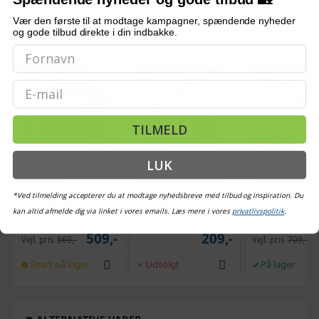
Vær den første til at modtage kampagner, spændende nyheder
og gode tilbud direkte i din indbakke.
OFTE KØBT SAMMEN MED
POPULÆR
POPULÆR
POPULÆR
Email
TILMELD
LUK
Bordmodel
Vetoquinol Dronspot
Hængeparasols
isterningmaskine - 9
ormekur spot-on til kat
solcelledrevne L
*Ved tilmelding accepterer du at modtage nyhedsbreve med tilbud og inspiration. Du
terninger på 6 min.,
- 2,5-5 kg, 2×0,7 ml
3 m - grå, med k
kan altid afmelde dig via linket i vores emails. Læs mere i vores
privatlivspolitik
.
selvrensende, sort
og krank, UPF 5
(2)
509,-
209,-
Vejl. pris
569,-
Vejl. pris
709,-
Snart på lager
Udsolgt
På lager