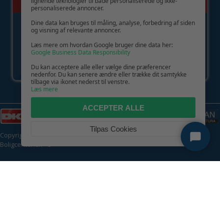
lignende teknologier til både personaliserede og ikke-
personaliserede annoncer.
Dine data kan bruges til måling, analyse, forbedring af siden
og visning af relevante annoncer.
Læs mere om hvordan Google bruger dine data her:
Google Business Data Responsibility
Du kan acceptere alle eller vælge dine præferencer
nedenfor. Du kan senere ændre eller trække dit samtykke
tilbage via ikonet nederst til venstre.
Læs mere
ACCEPTER ALLE
Tilpas Cookies
Copyright © 2026 | CVR: DK41222093 | Alle rettigheder forbeholdes |
Boligcenter.dk
🍪