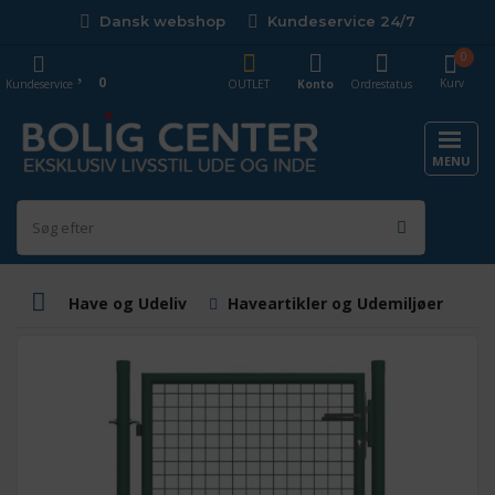
Dansk webshop
Kundeservice 24/7
0
0
Kurv
Kundeservice
OUTLET
Konto
Ordrestatus
MENU
Have og Udeliv
Haveartikler og Udemiljøer
I