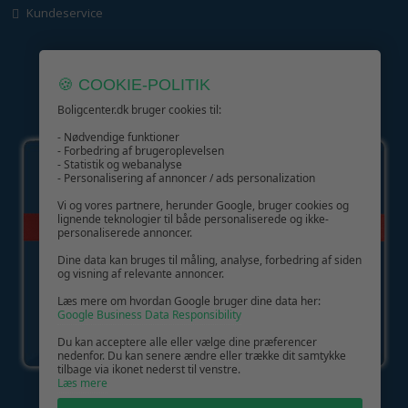
Kundeservice
🍪 COOKIE-POLITIK
Boligcenter.dk bruger cookies til:
GIV GLÆDE MED ET GAVEKORT!
- Nødvendige funktioner
- Forbedring af brugeroplevelsen
- Statistik og webanalyse
- Personalisering af annoncer / ads personalization
Vi og vores partnere, herunder Google, bruger cookies og
lignende teknologier til både personaliserede og ikke-
personaliserede annoncer.
Dine data kan bruges til måling, analyse, forbedring af siden
og visning af relevante annoncer.
Læs mere om hvordan Google bruger dine data her:
Google Business Data Responsibility
Du kan acceptere alle eller vælge dine præferencer
nedenfor. Du kan senere ændre eller trække dit samtykke
tilbage via ikonet nederst til venstre.
Læs mere