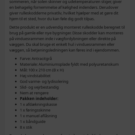
sommeren, når solen skinner og udetemperaturen stiger, giver
en behagelig fornemmelse af kølighed indendørs. Derudover
giver rulleskodderne privatliv, hvilket hjælper med at gøre dit
hjem til et sted, hvor du kan føle dig godt tilpas.
Dette produkt er en udvendig monteret rulleskodde beregnet til
brug på gamle eller nye bygninger. Disse skodder kan monteres
på vinduesrammen inde i vægfordybningen eller direkte på
væggen. Du skal bruge et enkelt hul i vinduesrammen eller
væggen, så betjeningsledningen kan føres ind i ejendommen.
Farve: Antracitgrå
Materiale: Aluminiumsplade fyldt med polyuretanskum
Mål: 100 x 210 cm (B x H)
Høj vindstabilitet
God varme- og lydisolering
Slid- og vejrbestandig
Nem at rengøre
Pakken indeholder:
1 x afdækningskasse
1 x føringsskinne
1 x manuel aflåsning
1 x båndguide
8 x stik