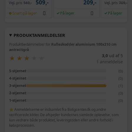
509,-
209,-
Vejl. pris
569,-
Vejl. pris
709,-
Snart på lager
På lager
På lager
PRODUKTANMELDELSER
Produktbedømmelser for
Rulleskodder aluminium 100x210 cm
antracitgrå
3,0
ud af 5
★
★
★
★
★
★
★
★
★
★
1 anmeldelse
(0)
5-stjernet
(0)
4-stjernet
(1)
3-stjernet
(0)
2-stjernet
(0)
1-stjernet
⭐ Anmeldelserne er indsamlet fra Boligcenter.dk og andre
verificerede kilder. De afspejler kundernes samlede oplevelse, som
kan vedrøre både produktet, leveringstiden eller andre forhold i
købsprocessen.