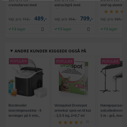
cremefarvet med
antracitgrå med
stof og alumini
håndsving
håndsving
489,-
709,-
Vejl. pris
712,-
Vejl. pris
954,-
Vejl. pris
939,-
På lager
På lager
På lager
ANDRE KUNDER KIGGEDE OGSÅ PÅ
POPULÆR
POPULÆR
POPULÆR
Bordmodel
Vetoquinol Dronspot
Hængeparasols
isterningmaskine - 9
ormekur spot-on til kat
solcelledrevne L
terninger på 6 min.,
- 2,5-5 kg, 2×0,7 ml
3 m - grå, med k
selvrensende, sort
og krank, UPF 5
(2)