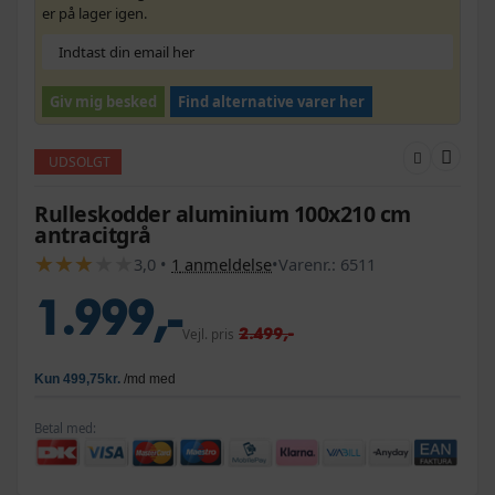
er på lager igen.
Giv mig besked
Find alternative varer her
UDSOLGT
Rulleskodder aluminium 100x210 cm
antracitgrå
★
★
★
★
★
★
★
★
★
★
3,0
•
1
anmeldelse
•
Varenr.:
6511
1.999,-
2.499,-
Vejl. pris
Betal med: