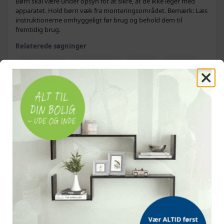
Børn skal være under opsyn for at sikre, at de ikke leger med
apparatet. Hold børn væk fra monteringsområdet. Bemærk: Læs
instruktionerne omhyggeligt før brug og behold dem til
fremtidig brug.
Relaterede søgninger
rulleskodde
rulleskodder
skodde
skodder
vinduesskodde
vinduesskodder
udendørs skodde
OFTE KØBT SAMMEN MED
POPULÆR
POPULÆR
POPULÆR