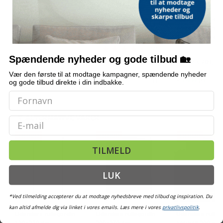
Bordmodel
Vetoquinol Dronspot
Hængeparasols
isterningmaskine - 9
ormekur spot-on til kat
solcelledrevne L
terninger på 6 min.,
- 2,5-5 kg, 2×0,7 ml
3 m - grå, med k
selvrensende, sort
og krank, UPF 5
(2)
Spændende nyheder og gode tilbud 🏡
509,-
209,-
Vejl. pris
569,-
Vejl. pris
709,-
Vær den første til at modtage kampagner, spændende nyheder
Snart på lager
På lager
På lager
og gode tilbud direkte i din indbakke.
ALTERNATIVE VARER
Email
TILBUD
TILBUD
TILBUD
TILMELD
LUK
*Ved tilmelding accepterer du at modtage nyhedsbreve med tilbud og inspiration. Du
kan altid afmelde dig via linket i vores emails. Læs mere i vores
privatlivspolitik
.
Udendørs rullegardin
Udendørs rullegardin
Udendørs rullega
120×270 cm -
200×270 cm -
antracit 200 × 2