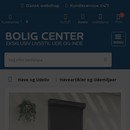
Dansk webshop
Kundeservice 24/7
0
0
Kurv
Kundeservice
OUTLET
Konto
Ordrestatus
MENU
Have og Udeliv
Haveartikler og Udemiljøer
M