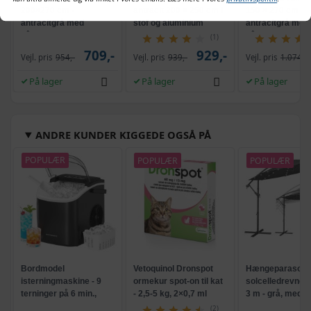
200×270 cm -
antracit 200 × 250 cm i
150 × 270 cm -
antracitgrå med
stof og aluminium
antracitgrå med
håndsving
håndsving
(1)
709,-
929,-
Vejl. pris
954,-
Vejl. pris
939,-
Vejl. pris
1.074,-
På lager
På lager
På lager
ANDRE KUNDER KIGGEDE OGSÅ PÅ
POPULÆR
POPULÆR
POPULÆR
Bordmodel
Vetoquinol Dronspot
Hængeparasols
isterningmaskine - 9
ormekur spot-on til kat
solcelledrevne L
terninger på 6 min.,
- 2,5-5 kg, 2×0,7 ml
3 m - grå, med k
selvrensende, sort
og krank, UPF 5
(2)