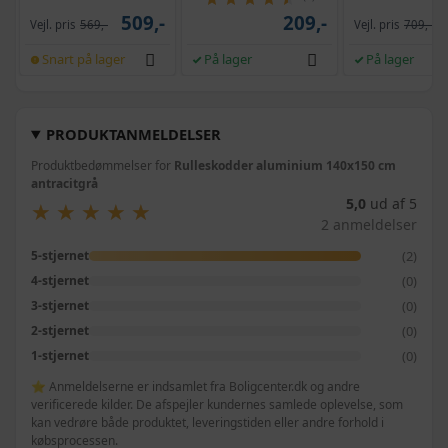
509,-
209,-
Vejl. pris
569,-
Vejl. pris
709,-
Snart på lager
På lager
På lager
PRODUKTANMELDELSER
Produktbedømmelser for
Rulleskodder aluminium 140x150 cm
antracitgrå
5,0
ud af 5
★
★
★
★
★
★
★
★
★
★
2 anmeldelser
(2)
5-stjernet
(0)
4-stjernet
(0)
3-stjernet
(0)
2-stjernet
(0)
1-stjernet
⭐ Anmeldelserne er indsamlet fra Boligcenter.dk og andre
verificerede kilder. De afspejler kundernes samlede oplevelse, som
kan vedrøre både produktet, leveringstiden eller andre forhold i
købsprocessen.