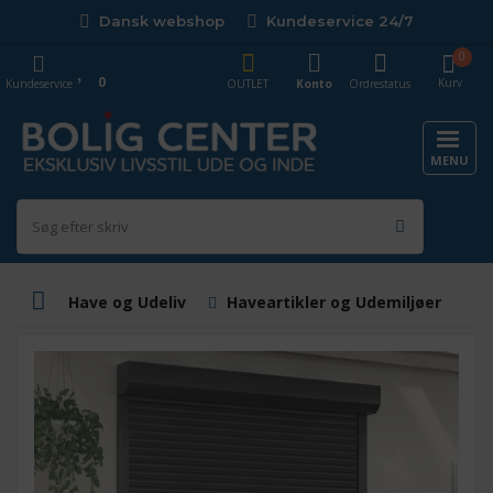
Dansk webshop
Kundeservice 24/7
0
0
Kurv
Kundeservice
OUTLET
Konto
Ordrestatus
MENU
Have og Udeliv
Haveartikler og Udemiljøer
M