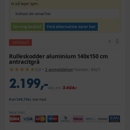
er på lager igen.
Giv mig besked
Find alternative varer her
UDSOLGT
Rulleskodder aluminium 140x150 cm
antracitgrå
★
★
★
★
★
★
★
★
★
★
5,0
•
2
anmeldelser
•
Varenr.:
6521
2.199,-
2.624,-
Vejl. pris
Betal med: