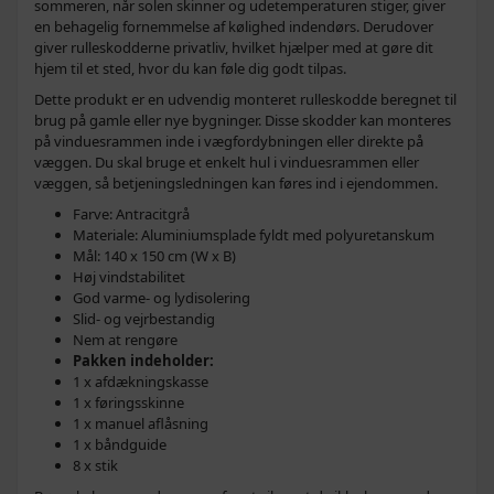
sommeren, når solen skinner og udetemperaturen stiger, giver
en behagelig fornemmelse af kølighed indendørs. Derudover
giver rulleskodderne privatliv, hvilket hjælper med at gøre dit
hjem til et sted, hvor du kan føle dig godt tilpas.
Dette produkt er en udvendig monteret rulleskodde beregnet til
brug på gamle eller nye bygninger. Disse skodder kan monteres
på vinduesrammen inde i vægfordybningen eller direkte på
væggen. Du skal bruge et enkelt hul i vinduesrammen eller
væggen, så betjeningsledningen kan føres ind i ejendommen.
Farve: Antracitgrå
Materiale: Aluminiumsplade fyldt med polyuretanskum
Mål: 140 x 150 cm (W x B)
Høj vindstabilitet
God varme- og lydisolering
Slid- og vejrbestandig
Nem at rengøre
Pakken indeholder:
1 x afdækningskasse
1 x føringsskinne
1 x manuel aflåsning
1 x båndguide
8 x stik