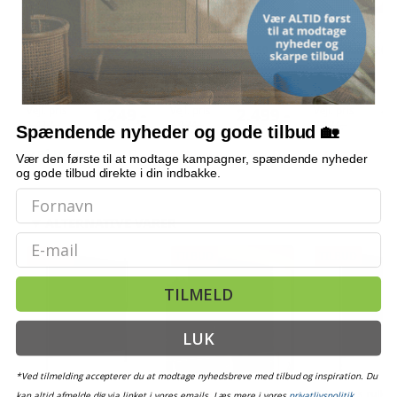
Foldbart havebord i
Rulleskodder
Rulleskodder
massivt teaktræ - 120 ×
aluminium 160x150 cm
aluminium 120x
70 × 75 cm
antracitgrå
antracitgrå
(3)
Vejl. pris
Vejl. pris
Vejl. pris
1.249,-
2.499,-
1.
1.412,-
3.124,-
2.124,-
Spændende nyheder og gode tilbud 🏡
På lager
Udsolgt
Udsolgt
Vær den første til at modtage kampagner, spændende nyheder
og gode tilbud direkte i din indbakke.
ALTERNATIVE VARER
Email
TILBUD
TILBUD
TILBUD
TILMELD
LUK
*Ved tilmelding accepterer du at modtage nyhedsbreve med tilbud og inspiration. Du
Udendørs rullegardin
Udendørs rullegardin -
Udendørs rulleg
kan altid afmelde dig via linket i vores emails. Læs mere i vores
privatlivspolitik
.