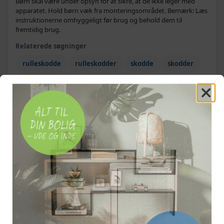
Børn skal være under opsyn for at sikre, at de ikke leger med
apparatet. Hold børn væk fra monteringsområdet. Bemærk: Læs
instruktionerne omhyggeligt før brug og behold dem til
fremtidig brug.
Relaterede søgninger
rulleskodde
rulleskodder
skodde
skodder
vinduesskodde
vinduesskodder
udendørs skodde
OFTE KØBT SAMMEN MED
TILBUD
TILBUD
TILBUD