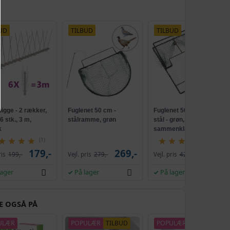
UD
TILBUD
TILBUD
igge - 2 rækker,
Fuglenet 50 cm -
Fuglenet 50 × 40 cm i
6 stk., 3 m,
stålramme, grøn
stål - grøn,
k
sammenklappelig
fuglefælde
(1)
(10)
179,-
269,-
209,-
ris
199,-
Vejl. pris
279,-
Vejl. pris
420,-
lager
På lager
På lager
E OGSÅ PÅ
ULÆR
POPULÆR
TILBUD
POPULÆR