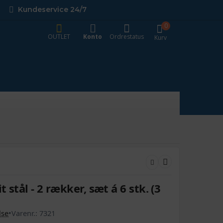
Kundeservice 24/7
0
OUTLET
Konto
Ordrestatus
Kurv
t stål - 2 rækker, sæt á 6 stk. (3
lse
•
Varenr.:
7321