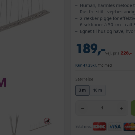
Human, harmløs metode til
Rustfrit stål - vejrbestand
2 rækker pigge for effekt
6 sektioner á 50 cm - i alt
Egnet til hus og have, hvo
189,-
228,-
Vejl. pris
Størrelse:
3 m
10 m
−
+
Betal med: