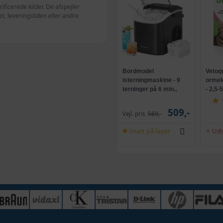
ficerede kilder. De afspejler
, leveringstiden eller andre
Bordmodel
Vetoq
isterningmaskine - 9
ormeku
terninger på 6 min.,
- 2,5-
selvrensende, sort
509,-
Vejl. pris
569,-
Snart på lager
Uds