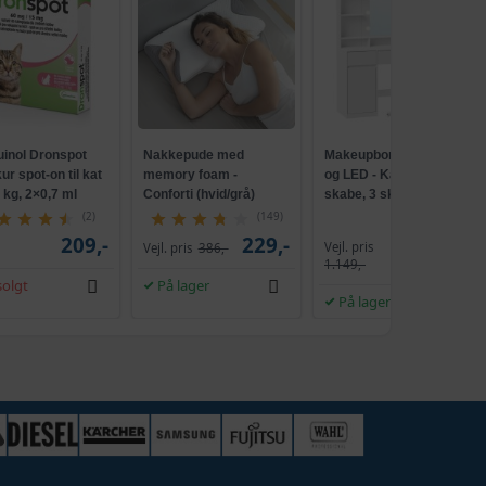
uinol Dronspot
Nakkepude med
Makeupbord med spejl
r spot-on til kat
memory foam -
og LED - Kailyn, 2
5 kg, 2×0,7 ml
Conforti (hvid/grå)
skabe, 3 skuffer, 5
hylder, 9 dæmpbare
(2)
(149)
pærer, skydebeslag
209,-
229,-
Vejl. pris
Vejl. pris
386,-
1.009,-
uden værktøj - cloud
1.149,-
hvid
olgt
På lager
På lager