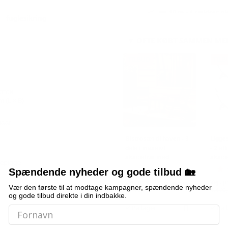
10 m - 4 rækker p
fuglesikring
OFTE KØBT SAMMEN ME
TILBUD
TILB
KTION
m (L × B)
IGGE
Bistrosæt til haven - 3
Ligge
dele i massivt
- 2 st
akacietræ med
akaci
glepigge
oliefinish
Spændende nyheder og gode tilbud 🏡
Vejl. pris
Vejl. p
2.099,-
Vær den første til at modtage kampagner, spændende nyheder
2.116,-
4.470,
og gode tilbud direkte i din indbakke.
På lager
På 