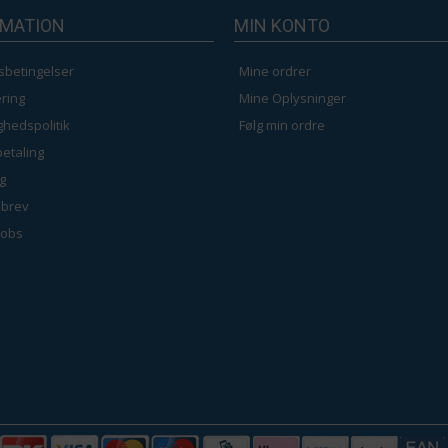
RMATION
MIN KONTO
sbetingelser
Mine ordrer
ring
Mine Oplysninger
ighedspolitik
Følg min ordre
betaling
g
brev
jobs