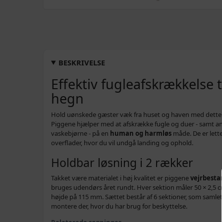
BESKRIVELSE
Effektiv fugleafskrækkelse t
hegn
Hold uønskede gæster væk fra huset og haven med dett
Piggene hjælper med at afskrække fugle og duer - samt a
vaskebjørne - på en
human og harmløs
måde. De er lette
overflader, hvor du vil undgå landing og ophold.
Holdbar løsning i 2 rækker
Takket være materialet i høj kvalitet er piggene
vejrbesta
bruges udendørs året rundt. Hver sektion måler 50 × 2,5 
højde på 115 mm. Sættet består af 6 sektioner, som samlet
montere der, hvor du har brug for beskyttelse.