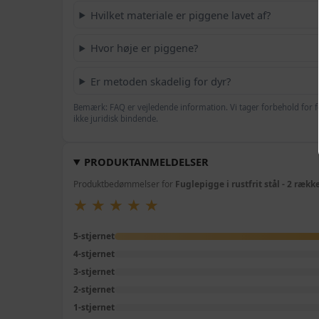
Hvilket materiale er piggene lavet af?
Hvor høje er piggene?
Er metoden skadelig for dyr?
Bemærk: FAQ er vejledende information. Vi tager forbehold for f
ikke juridisk bindende.
PRODUKTANMELDELSER
Produktbedømmelser for
Fuglepigge i rustfrit stål - 2 række
★
★
★
★
★
★
★
★
★
★
5-stjernet
4-stjernet
3-stjernet
2-stjernet
1-stjernet