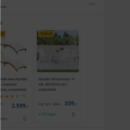
594,-
igge
339,-
D
UD
TILBUD
stole med hynder
Hynder til havestol - 4
k. i massivt
stk. 50×50×4 cm i
etræ, cremehvid
oxfordstof,
cremefarvet
(2)
339,-
ris
2.599,-
Vejl. pris
399,-
-
På lager
lager