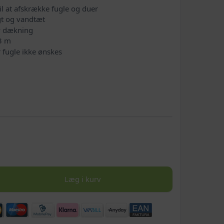
 at afskrække fugle og duer
igt og vandtæt
iv dækning
 3 m
r fugle ikke ønskes
Læg i kurv