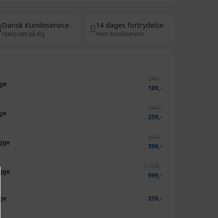
Dansk Kundeservice
14 dages fortrydelse
Hjælp tæt på dig
Nem kundeservice
249,-
gge
189,-
344,-
gge
259,-
694,-
igge
399,-
1.194,-
igge
599,-
gge
259,-