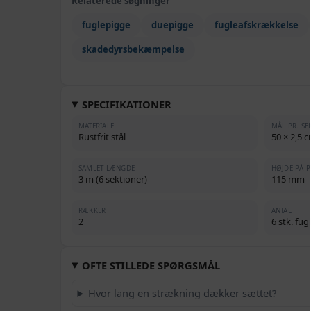
Relaterede søgninger
fuglepigge
duepigge
fugleafskrækkelse
skadedyrsbekæmpelse
SPECIFIKATIONER
MATERIALE
MÅL PR. SE
Rustfrit stål
50 × 2,5 c
SAMLET LÆNGDE
HØJDE PÅ P
3 m (6 sektioner)
115 mm
RÆKKER
ANTAL
2
6 stk. fu
OFTE STILLEDE SPØRGSMÅL
Hvor lang en strækning dækker sættet?