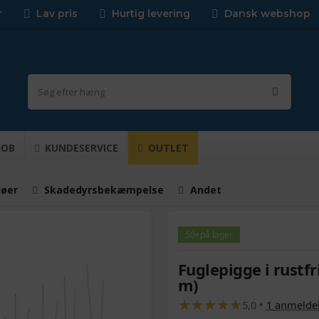
r
Lav pris
Hurtig levering
Dansk webshop
JOB
KUNDESERVICE
OUTLET
jøer
Skadedyrsbekæmpelse
Andet
50+
på lager
Fuglepigge i rustfri
m)
★
★
★
★
★
★
★
★
★
★
5,0
•
1
anmelde