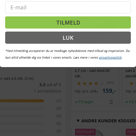
Email
ALTERNATIVE VARER
TILBUD
TILB
TILMELD
LUK
ejl og mangler, og oplysningerne er
*Ved tilmelding accepterer du at modtage nyhedsbreve med tilbud og inspiration. Du
kan altid afmelde dig via linket i vores emails. Læs mere i vores
privatlivspolitik
.
Fuglepigge 49 × 4,5 ×
Fuglep
1,7 cm - sæt med 20
sæt á 
stk.
plasti
r, sæt á 6 stk. (3 m)
(369)
5,0
ud af 5
159,-
1 anmeldelse
Vejl. pris
278,-
Vejl. p
(1)
På lager
På 
(0)
(0)
ANDRE KUNDER KIGGED
(0)
(0)
POPULÆR
POP