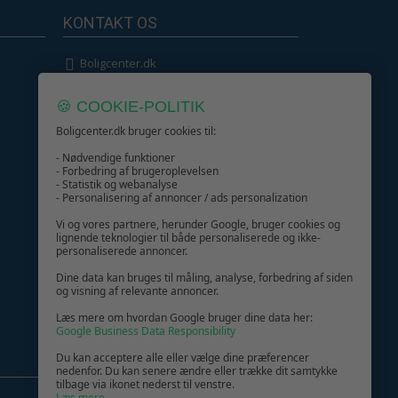
KONTAKT OS
Boligcenter.dk
Kundeservice
🍪 COOKIE-POLITIK
Boligcenter.dk bruger cookies til:
- Nødvendige funktioner
- Forbedring af brugeroplevelsen
- Statistik og webanalyse
GIV GLÆDE MED ET GAVEKORT!
- Personalisering af annoncer / ads personalization
Vi og vores partnere, herunder Google, bruger cookies og
lignende teknologier til både personaliserede og ikke-
personaliserede annoncer.
Dine data kan bruges til måling, analyse, forbedring af siden
og visning af relevante annoncer.
Læs mere om hvordan Google bruger dine data her:
Google Business Data Responsibility
Du kan acceptere alle eller vælge dine præferencer
nedenfor. Du kan senere ændre eller trække dit samtykke
tilbage via ikonet nederst til venstre.
Læs mere