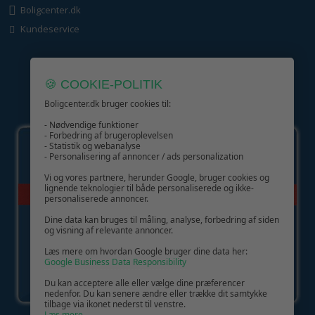
Boligcenter.dk
Kundeservice
🍪 COOKIE-POLITIK
Boligcenter.dk bruger cookies til:
GIV GLÆDE MED ET GAVEKORT!
- Nødvendige funktioner
- Forbedring af brugeroplevelsen
- Statistik og webanalyse
- Personalisering af annoncer / ads personalization
Vi og vores partnere, herunder Google, bruger cookies og
lignende teknologier til både personaliserede og ikke-
personaliserede annoncer.
Dine data kan bruges til måling, analyse, forbedring af siden
og visning af relevante annoncer.
Læs mere om hvordan Google bruger dine data her:
Google Business Data Responsibility
Du kan acceptere alle eller vælge dine præferencer
nedenfor. Du kan senere ændre eller trække dit samtykke
tilbage via ikonet nederst til venstre.
Læs mere