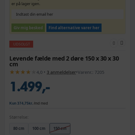
er på lager igen.
Giv mig besked
Find alternative varer her
UDSOLGT
Levende fælde med 2 døre 150 x 30 x 30
cm
★
★
★
★
★
★
★
★
★
★
4,0
•
3
anmeldelser
•
Varenr.:
7205
1.499,-
Størrelse:
80 cm
100 cm
150 cm