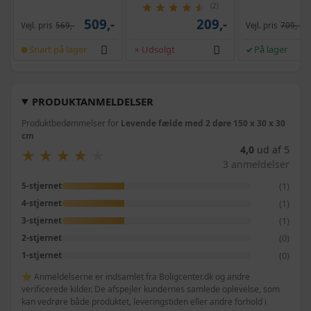
selvrensende, sort
og krank, UPF 5
(2)
509,-
209,-
Vejl. pris
569,-
Vejl. pris
709,-
Snart på lager
Udsolgt
På lager
PRODUKTANMELDELSER
Produktbedømmelser for
Levende fælde med 2 døre 150 x 30 x 30
cm
4,0
ud af 5
★
★
★
★
★
★
★
★
★
★
3 anmeldelser
(1)
5-stjernet
(1)
4-stjernet
(1)
3-stjernet
(0)
2-stjernet
(0)
1-stjernet
⭐ Anmeldelserne er indsamlet fra Boligcenter.dk og andre
verificerede kilder. De afspejler kundernes samlede oplevelse, som
kan vedrøre både produktet, leveringstiden eller andre forhold i