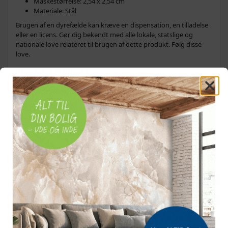
Maskestørrelse: 2,54 x 2,54 cm
Materiale: Stål
Brugen af en dyrefælde kan kræve en dispensation, en tilladelse
eller en licens. Gør dig bekendt med alle lokale, statslige og
nationale love relateret til brugen af dette produkt. Følg disse
love.
Relaterede søgninger
dyrefælde
dyrefælder
levende fælde
levende fælder
OFTE KØBT SAMMEN MED
POPULÆR
POPULÆR
POPULÆR