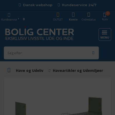
Dansk webshop
Kundeservice 24/7
0
0
Kurv
Kundeservice
OUTLET
Konto
Ordrestatus
MENU
Have og Udeliv
Haveartikler og Udemiljøer
S