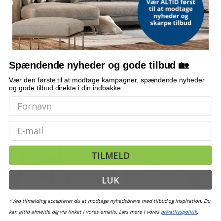
Bordmodel
Vetoquinol Dronspot
Hængeparasols
isterningmaskine - 9
ormekur spot-on til kat
solcelledrevne L
terninger på 6 min.,
- 2,5-5 kg, 2×0,7 ml
3 m - grå, med k
selvrensende, sort
og krank, UPF 5
(2)
Spændende nyheder og gode tilbud 🏡
509,-
209,-
Vejl. pris
569,-
Vejl. pris
709,-
Vær den første til at modtage kampagner, spændende nyheder
Snart på lager
Udsolgt
På lager
og gode tilbud direkte i din indbakke.
ALTERNATIVE VARER
Email
TILBUD
TILBUD
TILBUD
TILMELD
LUK
*Ved tilmelding accepterer du at modtage nyhedsbreve med tilbud og inspiration. Du
kan altid afmelde dig via linket i vores emails. Læs mere i vores
privatlivspolitik
.
Muldvarpefælde - 10
Udendørs hønsebur i
Fuglefælde i