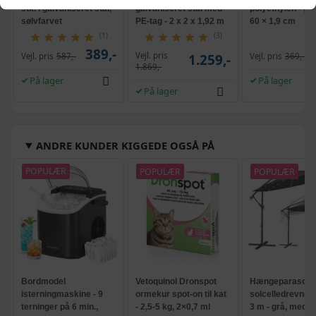
stk. i galvaniseret stål,
galvaniseret stål med
polyethylen - grø
sølvfarvet
PE-tag - 2 x 2 x 1,92 m
60 × 1,9 cm
(1)
(3)
389,-
Vejl. pris
Vejl. pris
587,-
1.259,-
Vejl. pris
369,-
1.869,-
På lager
På lager
På lager
ANDRE KUNDER KIGGEDE OGSÅ PÅ
POPULÆR
POPULÆR
POPULÆR
Bordmodel
Vetoquinol Dronspot
Hængeparasols
isterningmaskine - 9
ormekur spot-on til kat
solcelledrevne L
terninger på 6 min.,
- 2,5-5 kg, 2×0,7 ml
3 m - grå, med k