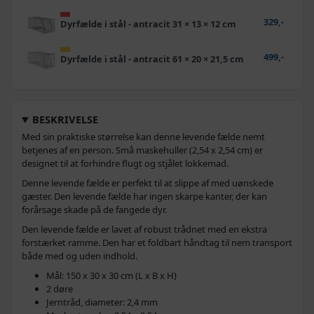
329,-
Dyrfælde i stål - antracit 31 × 13 × 12 cm
499,-
Dyrfælde i stål - antracit 61 × 20 × 21,5 cm
BESKRIVELSE
Med sin praktiske størrelse kan denne levende fælde nemt
betjenes af en person. Små maskehuller (2,54 x 2,54 cm) er
designet til at forhindre flugt og stjålet lokkemad.
Denne levende fælde er perfekt til at slippe af med uønskede
gæster. Den levende fælde har ingen skarpe kanter, der kan
forårsage skade på de fangede dyr.
Den levende fælde er lavet af robust trådnet med en ekstra
forstærket ramme. Den har et foldbart håndtag til nem transport
både med og uden indhold.
Mål: 150 x 30 x 30 cm (L x B x H)
2 døre
Jerntråd, diameter: 2,4 mm