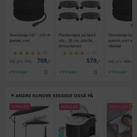
Siveslange 0,6" - 100 m
Plantevogne på hjul 6
Siveslange 0,6" 
gummi, sort
stk. - 30 cm, plastik,
gummi, sort me
bronzefarvet
tilbehør
(2)
(1)
709,-
579,-
Vejl. pris
772,-
Vejl. pris
949,-
På lager
På lager
På lager
ANDRE KUNDER KIGGEDE OGSÅ PÅ
POPULÆR
POPULÆR
POPULÆR
TI