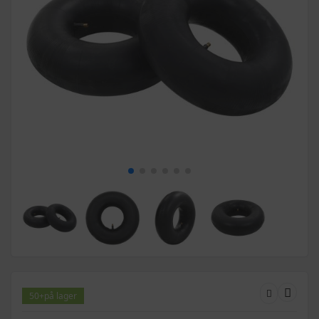
50+
på lager