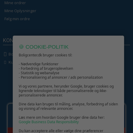
Mine ordrer
Mine Oplysninger
Følg min ordre
KONTAKT OS
🍪 COOKIE-POLITIK
Boligcenter.dk
Boligcenter.dk bruger cookies til:
Kundeservice
- Nødvendige funktioner
- Forbedring af brugeroplevelsen
- Statistik og webanalyse
- Personalisering af annoncer / ads personalization
Vi og vores partnere, herunder Google, bruger cookies og
lignende teknologier til både personaliserede og ikke-
personaliserede annoncer.
GIV GLÆDE MED ET GAVEKORT!
Dine data kan bruges til måling, analyse, forbedring af siden
og visning af relevante annoncer.
Læs mere om hvordan Google bruger dine data her:
Google Business Data Responsibility
Du kan acceptere alle eller vælge dine præferencer