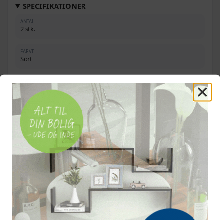
SPECIFIKATIONER
ANTAL
2 stk.
FARVE
Sort
MATERIALE
Gummi
EGNET TIL HJULSTØRRELSE
15 x 6.00-6 (4PR)
UDVENDIG DIAMETER
33 cm
INDVENDIG DIAMETER
15 cm
BREDDE
10,5 cm