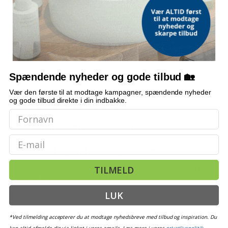
VENTIL
Bøjet metal, 4PR
OFTE STILLEDE SPØRGSMÅL
Spændende nyheder og gode tilbud 🏡
Passer slangerne til min trillebør?
Vær den første til at modtage kampagner, spændende nyheder
og gode tilbud direkte i din indbakke.
Hvor mange slanger får jeg?
Hvilken ventiltype har slangerne?
Email
Kan de bruges til andre vogne end trillebøre?
TILMELD
Bemærk: FAQ er vejledende information. Vi tager forbehold for fejl og
mangler, og oplysningerne er ikke juridisk bindende.
LUK
OFTE KØBT SAMMEN MED
*Ved tilmelding accepterer du at modtage nyhedsbreve med tilbud og inspiration. Du