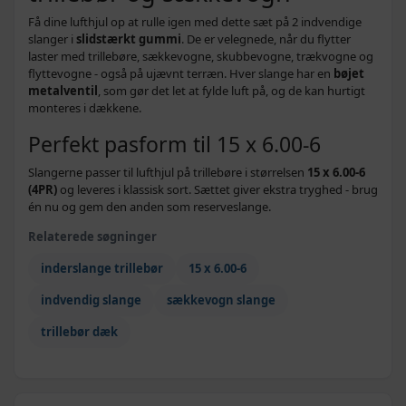
Få dine lufthjul op at rulle igen med dette sæt på 2 indvendige
slanger i
slidstærkt gummi
. De er velegnede, når du flytter
laster med trillebøre, sækkevogne, skubbevogne, trækvogne og
flyttevogne - også på ujævnt terræn. Hver slange har en
bøjet
metalventil
, som gør det let at fylde luft på, og de kan hurtigt
monteres i dækkene.
Perfekt pasform til 15 x 6.00-6
Slangerne passer til lufthjul på trillebøre i størrelsen
15 x 6.00-6
(4PR)
og leveres i klassisk sort. Sættet giver ekstra tryghed - brug
én nu og gem den anden som reserveslange.
Relaterede søgninger
inderslange trillebør
15 x 6.00-6
indvendig slange
sækkevogn slange
trillebør dæk