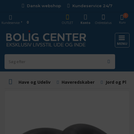
Dansk webshop
Kundeservice 24/7
0
0
Kurv
Kundeservice
OUTLET
Konto
Ordrestatus
MENU
Have og Udeliv
Haveredskaber
Jord og Plan