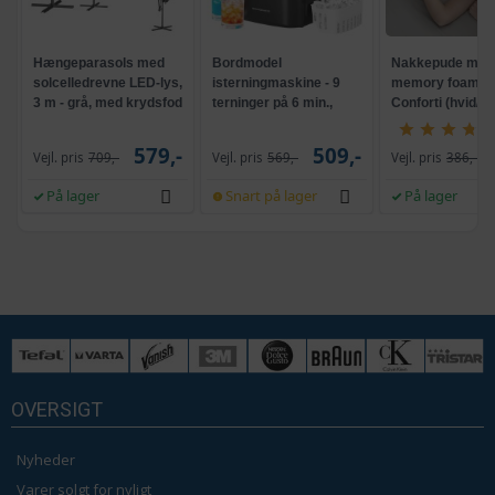
Hængeparasols med
Bordmodel
Nakkepude med
solcelledrevne LED-lys,
isterningmaskine - 9
memory foam -
3 m - grå, med krydsfod
terninger på 6 min.,
Conforti (hvid/gr
og krank, UPF 50+
selvrensende, sort
579,-
509,-
Vejl. pris
709,-
Vejl. pris
569,-
Vejl. pris
386,-
På lager
Snart på lager
På lager
OVERSIGT
Nyheder
Varer solgt for nyligt