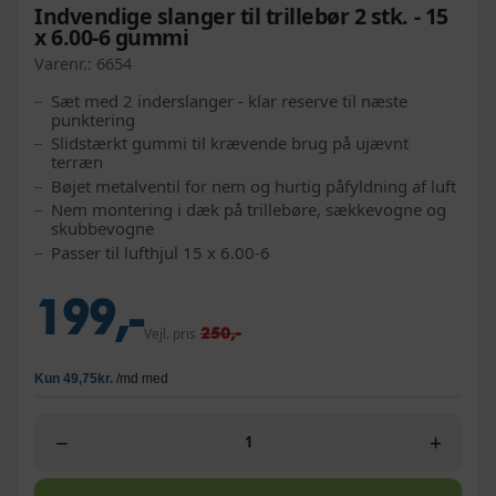
Indvendige slanger til trillebør 2 stk. - 15
x 6.00-6 gummi
Varenr.:
6654
Sæt med 2 inderslanger - klar reserve til næste
punktering
Slidstærkt gummi til krævende brug på ujævnt
terræn
Bøjet metalventil for nem og hurtig påfyldning af luft
Nem montering i dæk på trillebøre, sækkevogne og
skubbevogne
Passer til lufthjul 15 x 6.00-6
199,-
250,-
Vejl. pris
−
+