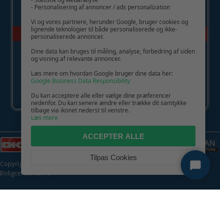
- Personalisering af annoncer / ads personalization
Vi og vores partnere, herunder Google, bruger cookies og
lignende teknologier til både personaliserede og ikke-
personaliserede annoncer.
Dine data kan bruges til måling, analyse, forbedring af siden
og visning af relevante annoncer.
Læs mere om hvordan Google bruger dine data her:
Google Business Data Responsibility
Du kan acceptere alle eller vælge dine præferencer
nedenfor. Du kan senere ændre eller trække dit samtykke
tilbage via ikonet nederst til venstre.
Læs mere
ACCEPTER ALLE
Tilpas Cookies
Copyright © 2026 | CVR: DK41222093 | Alle rettigheder forbeholdes |
Boligcenter.dk
🍪