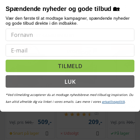
Bemærk: FAQ er vejledende information. Vi tager forbehold for fejl og
Spændende nyheder og gode tilbud 🏡
mangler, og oplysningerne er ikke juridisk bindende.
Vær den første til at modtage kampagner, spændende nyheder
og gode tilbud direkte i din indbakke.
OFTE KØBT SAMMEN MED
Email
POPULÆR
POPULÆR
POPULÆR
TILMELD
LUK
*Ved tilmelding accepterer du at modtage nyhedsbreve med tilbud og inspiration. Du
Bordmodel
Vetoquinol Dronspot
Hængeparasols
isterningmaskine - 9
ormekur spot-on til kat
solcelledrevne L
kan altid afmelde dig via linket i vores emails. Læs mere i vores
privatlivspolitik
.
terninger på 6 min.,
- 2,5-5 kg, 2×0,7 ml
3 m - grå, med k
selvrensende, sort
og krank, UPF 5
(2)
509,-
209,-
Vejl. pris
569,-
Vejl. pris
709,-
Snart på lager
Udsolgt
På lager