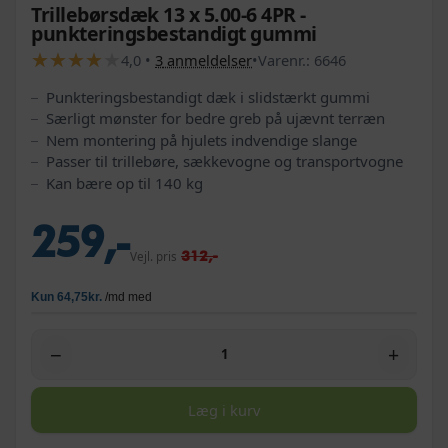
Trillebørsdæk 13 x 5.00-6 4PR -
punkteringsbestandigt gummi
★
★
★
★
★
★
★
★
★
★
4,0
•
3
anmeldelser
•
Varenr.:
6646
Punkteringsbestandigt dæk i slidstærkt gummi
Særligt mønster for bedre greb på ujævnt terræn
Nem montering på hjulets indvendige slange
Passer til trillebøre, sækkevogne og transportvogne
Kan bære op til 140 kg
259,-
312,-
Vejl. pris
−
+
Læg i kurv