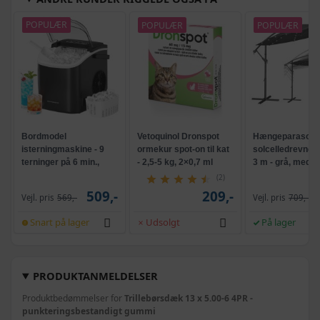
POPULÆR
POPULÆR
POPULÆR
Bordmodel
Vetoquinol Dronspot
Hængeparasols
isterningmaskine - 9
ormekur spot-on til kat
solcelledrevne L
terninger på 6 min.,
- 2,5-5 kg, 2×0,7 ml
3 m - grå, med k
selvrensende, sort
og krank, UPF 5
(2)
509,-
209,-
Vejl. pris
569,-
Vejl. pris
709,-
Snart på lager
Udsolgt
På lager
PRODUKTANMELDELSER
Produktbedømmelser for
Trillebørsdæk 13 x 5.00-6 4PR -
punkteringsbestandigt gummi