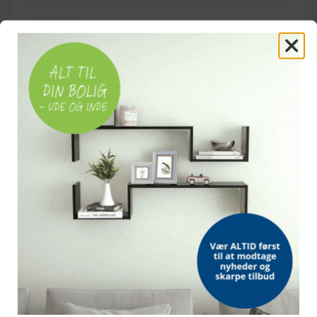
LASTKAPACITET
140 kg
MONTERING
På indvendig slange
ANVENDELSE
Ikke til brug på motorvej
OFTE STILLEDE SPØRGSMÅL
Passer dækket til min trillebør?
Hvordan monteres dækket?
Hvad er maks. belastning?
Kan det bruges på vej?