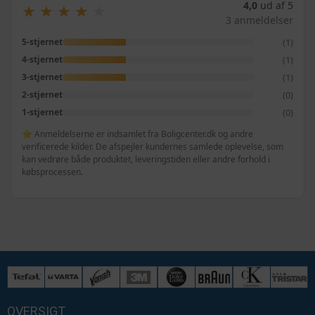
4,0
ud af 5
★
★
★
★
★
★
★
★
★
★
3 anmeldelser
(1)
5-stjernet
(1)
4-stjernet
(1)
3-stjernet
(0)
2-stjernet
(0)
1-stjernet
⭐ Anmeldelserne er indsamlet fra Boligcenter.dk og andre
verificerede kilder. De afspejler kundernes samlede oplevelse, som
kan vedrøre både produktet, leveringstiden eller andre forhold i
købsprocessen.
OVERSIGT