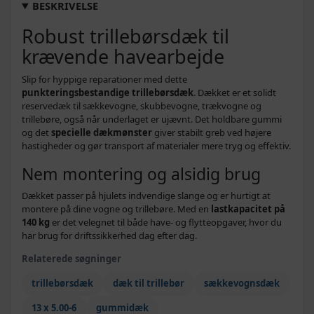
BESKRIVELSE
Robust trillebørsdæk til
krævende havearbejde
Slip for hyppige reparationer med dette
punkteringsbestandige trillebørsdæk
. Dækket er et solidt
reservedæk til sækkevogne, skubbevogne, trækvogne og
trillebøre, også når underlaget er ujævnt. Det holdbare gummi
og det
specielle dækmønster
giver stabilt greb ved højere
hastigheder og gør transport af materialer mere tryg og effektiv.
Nem montering og alsidig brug
Dækket passer på hjulets indvendige slange og er hurtigt at
montere på dine vogne og trillebøre. Med en
lastkapacitet på
140 kg
er det velegnet til både have- og flytteopgaver, hvor du
har brug for driftssikkerhed dag efter dag.
Relaterede søgninger
trillebørsdæk
dæk til trillebør
sækkevognsdæk
13 x 5.00-6
gummidæk