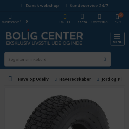
Dansk webshop
Kundeservice 24/7
0
0
Kurv
Kundeservice
OUTLET
Konto
Ordrestatus
MENU
Have og Udeliv
Haveredskaber
Jord og Plan