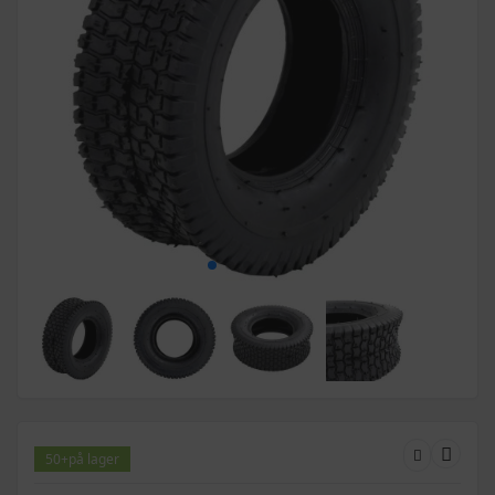
50+
på lager