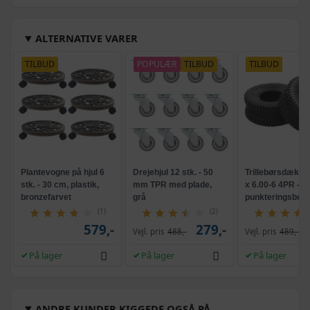
ALTERNATIVE VARER
TILBUD
POPULÆR
TILBUD
TILBUD
Plantevogne på hjul 6
Drejehjul 12 stk. - 50
Trillebørsdæk 2 
stk. - 30 cm, plastik,
mm TPR med plade,
x 6.00-6 4PR - g
bronzefarvet
grå
punkteringsbest
(1)
(2)
579,-
279,-
Vejl. pris
488,-
Vejl. pris
489,-
På lager
På lager
På lager
ANDRE KUNDER KIGGEDE OGSÅ PÅ