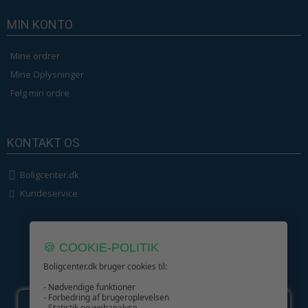
MIN KONTO
Mine ordrer
Mine Oplysninger
Følg min ordre
KONTAKT OS
Boligcenter.dk
Kundeservice
🍪 COOKIE-POLITIK
Boligcenter.dk bruger cookies til:
GIV GLÆDE MED ET GAVEKORT!
- Nødvendige funktioner
- Forbedring af brugeroplevelsen
- Statistik og webanalyse