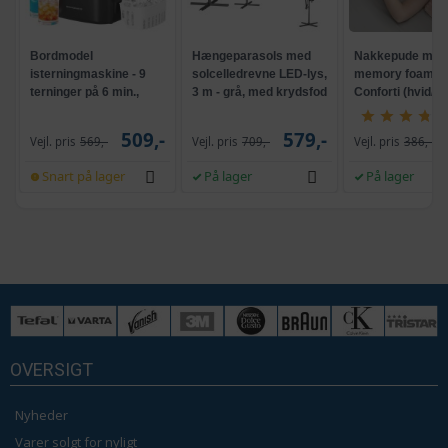
Bordmodel
Hængeparasols med
Nakkepude med
isterningmaskine - 9
solcelledrevne LED-lys,
memory foam -
terninger på 6 min.,
3 m - grå, med krydsfod
Conforti (hvid/gr
selvrensende, sort
og krank, UPF 50+
509,-
579,-
Vejl. pris
569,-
Vejl. pris
709,-
Vejl. pris
386,-
Snart på lager
På lager
På lager
OVERSIGT
Nyheder
Varer solgt for nyligt