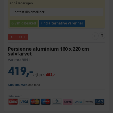
er på lager igen.
Giv mig besked
Find alternative varer her
UDSOLGT
Persienne aluminium 160 x 220 cm
sølvfarvet
Varenr.:
9841
419,-
452,-
Vejl. pris
Betal med: