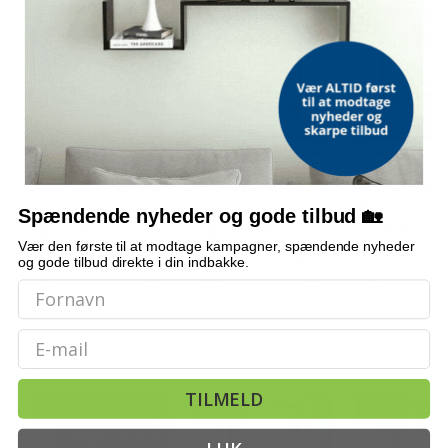
TILBUD
TILBUD
Sivhegn til haven 500 x
Plisségardin 90 x 200
Plisségardin 70 
100 cm - naturligt hegn
cm - hvid, klemme-
cm - hvid, juster
på rulle
montering
uden boring
Spændende nyheder og gode tilbud 🏡
(164)
(2)
Vær den første til at modtage kampagner, spændende nyheder
229,-
359,-
Vejl. pris
329,-
Vejl. pris
364,-
Vejl. pris
462,-
og gode tilbud direkte i din indbakke.
På lager
På lager
På lager
Email
ALTERNATIVE VARER
TILMELD
TILBUD
TILBUD
TILBUD