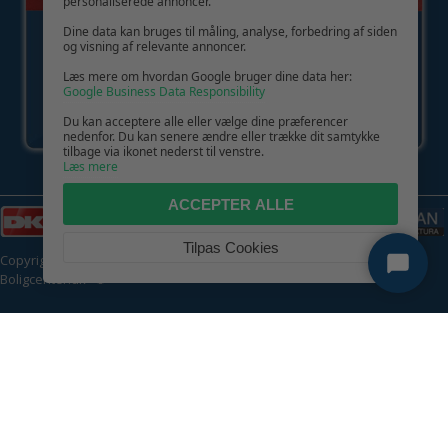
personaliserede annoncer.
Dine data kan bruges til måling, analyse, forbedring af siden
og visning af relevante annoncer.
Læs mere om hvordan Google bruger dine data her:
Google Business Data Responsibility
Du kan acceptere alle eller vælge dine præferencer
nedenfor. Du kan senere ændre eller trække dit samtykke
tilbage via ikonet nederst til venstre.
Læs mere
ACCEPTER ALLE
Tilpas Cookies
Copyright © 2026 | CVR: DK41222093 | Alle rettigheder forbeholdes |
Boligcenter.dk
🍪