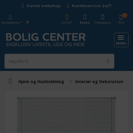
Dansk webshop
Kundeservice 24/7
0
0
Kurv
Kundeservice
OUTLET
Konto
Ordrestatus
MENU
Hjem og Husholdning
Interiør og Dekoration