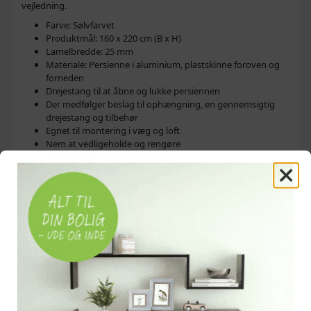
vejledning.
Farve: Sølvfarvet
Produktmål: 160 x 220 cm (B x H)
Lamelbredde: 25 mm
Materiale: Persienne i aluminium, plastskinne foroven og
forneden
Drejestang til at åbne og lukke persiennen
Der medfølger beslag til ophængning, en gennemsigtig
drejestang og tilbehør
Egnet til montering i væg og loft
Nem at vedligeholde og rengøre
Let at samle
Relaterede søgninger
persienne
persienner
vinduesskygge
vinduesskygger
luftkanal
luftkanaler
OFTE KØBT SAMMEN MED