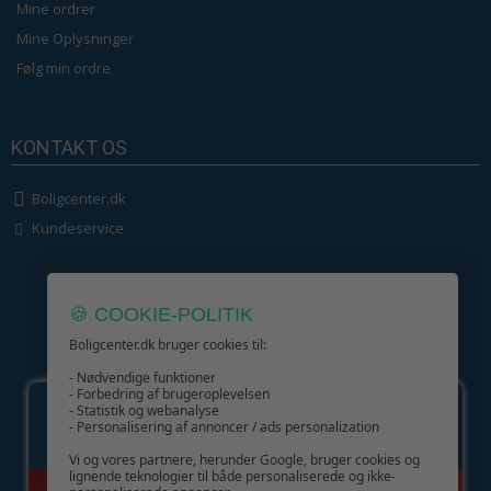
Mine ordrer
Mine Oplysninger
Følg min ordre
KONTAKT OS
Boligcenter.dk
Kundeservice
🍪 COOKIE-POLITIK
Boligcenter.dk bruger cookies til:
GIV GLÆDE MED ET GAVEKORT!
- Nødvendige funktioner
- Forbedring af brugeroplevelsen
- Statistik og webanalyse
- Personalisering af annoncer / ads personalization
Vi og vores partnere, herunder Google, bruger cookies og
lignende teknologier til både personaliserede og ikke-