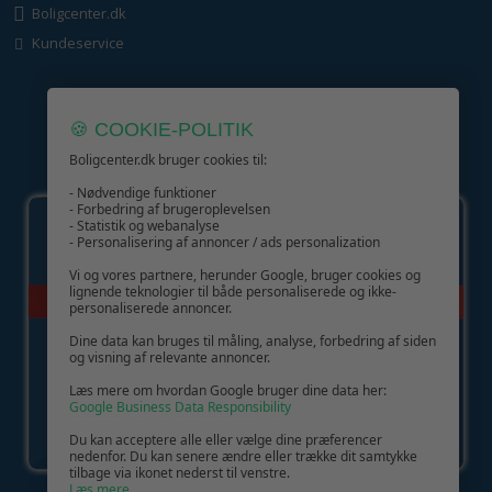
Boligcenter.dk
Kundeservice
🍪 COOKIE-POLITIK
Boligcenter.dk bruger cookies til:
GIV GLÆDE MED ET GAVEKORT!
- Nødvendige funktioner
- Forbedring af brugeroplevelsen
- Statistik og webanalyse
- Personalisering af annoncer / ads personalization
Vi og vores partnere, herunder Google, bruger cookies og
lignende teknologier til både personaliserede og ikke-
personaliserede annoncer.
Dine data kan bruges til måling, analyse, forbedring af siden
og visning af relevante annoncer.
Læs mere om hvordan Google bruger dine data her:
Google Business Data Responsibility
Du kan acceptere alle eller vælge dine præferencer
nedenfor. Du kan senere ændre eller trække dit samtykke
tilbage via ikonet nederst til venstre.
Læs mere