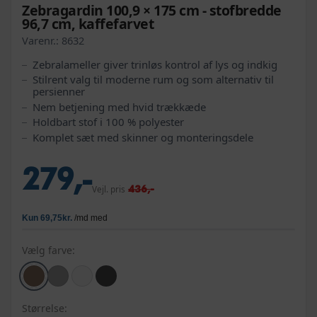
Zebragardin 100,9 × 175 cm - stofbredde
96,7 cm, kaffefarvet
Varenr.:
8632
Zebralameller giver trinløs kontrol af lys og indkig
Stilrent valg til moderne rum og som alternativ til
persienner
Nem betjening med hvid trækkæde
Holdbart stof i 100 % polyester
Komplet sæt med skinner og monteringsdele
279,-
436,-
Vejl. pris
Vælg farve:
Størrelse: