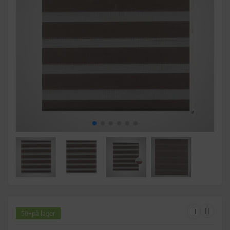
50+
på lager