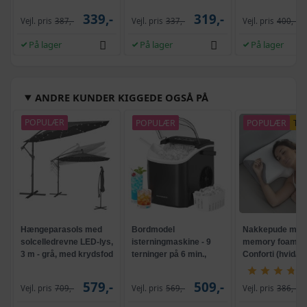
339,-
319,-
Vejl. pris
387,-
Vejl. pris
337,-
Vejl. pris
400,-
På lager
På lager
På lager
ANDRE KUNDER KIGGEDE OGSÅ PÅ
POPULÆR
POPULÆR
POPULÆR
TI
Hængeparasols med
Bordmodel
Nakkepude med
solcelledrevne LED-lys,
isterningmaskine - 9
memory foam -
3 m - grå, med krydsfod
terninger på 6 min.,
Conforti (hvid/gr
og krank, UPF 50+
selvrensende, sort
579,-
509,-
Vejl. pris
709,-
Vejl. pris
569,-
Vejl. pris
386,-