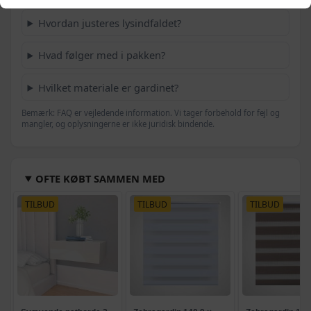
Hvordan justeres lysindfaldet?
Hvad følger med i pakken?
Hvilket materiale er gardinet?
Bemærk: FAQ er vejledende information. Vi tager forbehold for fejl og
mangler, og oplysningerne er ikke juridisk bindende.
OFTE KØBT SAMMEN MED
TILBUD
TILBUD
TILBUD