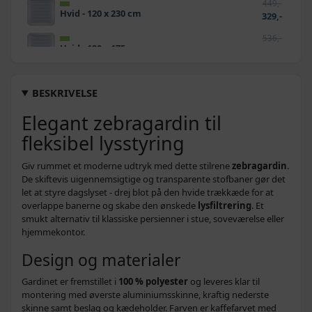
449,-
Hvid - 120 x 230 cm
329,-
536,-
Hvid - 120 x 175 cm
309,-
502,-
Sort - 120 x 230 cm
339,-
BESKRIVELSE
336,-
Elegant zebragardin til
Sort - 70 x 120 cm
239,-
fleksibel lysstyring
324,-
Hvid - 70 x 120 cm
239,-
Giv rummet et moderne udtryk med dette stilrene
zebragardin
.
368,-
De skiftevis uigennemsigtige og transparente stofbaner gør det
Hvid - 90 x 150 cm
259,-
let at styre dagslyset - drej blot på den hvide trækkæde for at
overlappe banerne og skabe den ønskede
lysfiltrering
. Et
584,-
smukt alternativ til klassiske persienner i stue, soveværelse eller
Grå - 140 x 175 cm
329,-
hjemmekontor.
474,-
Design og materialer
Hvid - 140 x 175 cm
329,-
Gardinet er fremstillet i
100 % polyester
og leveres klar til
274,-
Sort - 50 x 100 cm
montering med øverste aluminiumsskinne, kraftig nederste
219,-
skinne samt beslag og kædeholder. Farven er kaffefarvet med