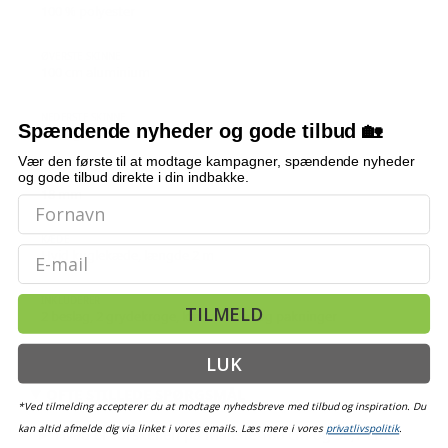
337,-
100 % polyester
Grå - 50 x 100 cm
209,-
ØVERSTE SKINNE
287,-
100 cm aluminium
Grå - 40 x 100 cm
209,-
262,-
NEDERSTE SKINNE
Sort - 40 x 100 cm
209,-
Spændende nyheder og gode tilbud 🏡
Kraftig, 100 cm
502,-
Vær den første til at modtage kampagner, spændende nyheder
Sort - 140 x 175 cm
329,-
og gode tilbud direkte i din indbakke.
METALSKAFT DIAMETER
18 mm
424,-
Grå - 70 x 120 cm
239,-
KÆDE
Email
Hvid kuglekæde, længde 2 m
INKLUDERER
TILMELD
2 beslag, 2 grydekroge, kædeholder og pakninger
LUK
OFTE STILLEDE SPØRGSMÅL
*Ved tilmelding accepterer du at modtage nyhedsbreve med tilbud og inspiration. Du
kan altid afmelde dig via linket i vores emails. Læs mere i vores
privatlivspolitik
.
Hvad er forskellen på målene 100 cm og 96,7 cm?