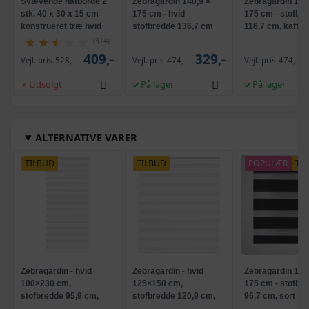
Svævende natborde 2
Zebragardin 140,9 ×
Zebragardin 120
stk. 40 x 30 x 15 cm
175 cm - hvid
175 cm - stofbr
konstrueret træ hvid
stofbredde 136,7 cm
116,7 cm, kaffe
(314)
409,-
329,-
Vejl. pris
528,-
Vejl. pris
474,-
Vejl. pris
474,-
Udsolgt
På lager
På lager
ALTERNATIVE VARER
TILBUD
TILBUD
POPULÆR
TI
Zebragardin - hvid
Zebragardin - hvid
Zebragardin 100
100×230 cm,
125×150 cm,
175 cm - stofbr
stofbredde 95,9 cm,
stofbredde 120,9 cm,
96,7 cm, sort
polyester
polyester