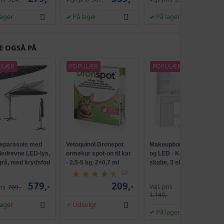
259,-
lager
På lager
På lager
476,-
m
329,-
E OGSÅ PÅ
304,-
219,-
ULÆR
POPULÆR
POPULÆR
326,-
229,-
292,-
259,-
262,-
parasols med
Vetoquinol Dronspot
Makeupbord med spejl
209,-
lledrevne LED-lys,
ormekur spot-on til kat
og LED - Kailyn, 2
 grå, med krydsfod
- 2,5-5 kg, 2×0,7 ml
skabe, 3 skuffer, 5
ank, UPF 50+
hylder, 9 dæmpbare
262,-
(2)
209,-
pærer, skydebeslag
579,-
209,-
Vejl. pris
ris
709,-
1.009,-
uden værktøj - cloud
1.149,-
hvid
399,-
lager
Udsolgt
229,-
På lager