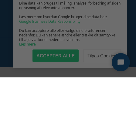
Dine data kan bruges til måling, analyse, forbedring af siden
og visning af relevante annoncer.
Læs mere om hvordan Google bruger dine data her:
Google Business Data Responsibility
Du kan acceptere alle eller vælge dine præferencer
nedenfor. Du kan senere ændre eller trække dit samtykke
tilbage via ikonet nederst til venstre.
Læs mere
ACCEPTER ALLE
Tilpas Cookies