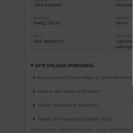
MATERIALE
ØVERSTE SK
100 % polyester
Aluminiu
BUNDLISTE
DIAMETER P
Kraftig, 120 cm
18 mm
KÆDE
INKLUDERE
Hvid, længde 2 m
2 grydekr
pakninge
OFTE STILLEDE SPØRGSMÅL
Kan jeg justere, hvor meget lys gardinet lukker
Hvad er den reelle stofbredde?
Hvilket materiale er gardinet?
Følger der monteringstilbehør med?
Bemærk: FAQ er vejledende information. Vi tager forbehold for f