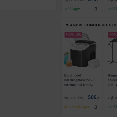
På lager
På 
Brun - 140 x 175 c
ANDRE KUNDER KIGGED
Hvid - 50 x 100 cm
POPULÆR
POP
Hvid - 60 x 120 cm
Hvid - 80 x 150 cm
Bordmodel
Hænge
Brun - 40 x 100 cm
isterningmaskine - 9
solce
terninger på 6 min.,
3 m -
selvrensende, sort
og kr
Sort - 40 x 100 cm
509,-
Vejl. pris
569,-
Vejl. p
Snart på lager
På 
Brun - 60 x 120 cm