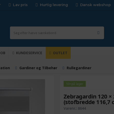
r
Lav pris
Hurtig levering
Dansk webshop
JOB
KUNDESERVICE
OUTLET
ration
Gardiner og Tilbehør
Rullegardiner
50+
på lager
Zebragardin 120 × 
(stofbredde 116,7 
Varenr.:
8644