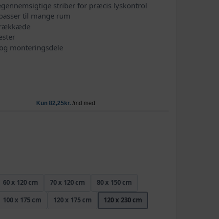
gennemsigtige striber for præcis lyskontrol
passer til mange rum
trækkæde
ester
og monteringsdele
60 x 120 cm
70 x 120 cm
80 x 150 cm
100 x 175 cm
120 x 175 cm
120 x 230 cm