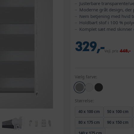
Justerbare transparente/ue
Moderne gråt design, der 
Nem betjening med hvid 
Holdbart stof i 100 % poly
Komplet sæt med skinner 
329,-
448,-
Vejl. pris
Vælg farve:
Størrelse:
40 x 100 cm
50 x 100 cm
80 x 175 cm
90 x 150 cm
140 x 175 cm