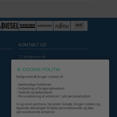
269,-
219,-
324,-
259,-
502,-
329,-
KONTAKT OS
Boligcenter.dk
Kundeservice
🍪 COOKIE-POLITIK
Boligcenter.dk bruger cookies til:
- Nødvendige funktioner
- Forbedring af brugeroplevelsen
- Statistik og webanalyse
GIV GLÆDE MED ET GAVEKORT!
- Personalisering af annoncer / ads personalization
Vi og vores partnere, herunder Google, bruger cookies og
lignende teknologier til både personaliserede og ikke-
personaliserede annoncer.