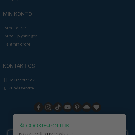
MIN KONTO
Mine ordrer
Mine Oplysninger
Følg min ordre
KONTAKT OS
Boligcenter.dk
Kundeservice
GIV GLÆDE MED ET GAVEKORT!
🍪 COOKIE-POLITIK
Boligcenter.dk bruger cookies til: