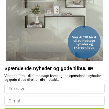
Brun - 40 x 100 cm
209,-
DIAMETER PÅ METALSKAFT
18 mm
399,-
Brun - 60 x 120 cm
229,-
KÆDELÆNGDE
269,-
2 m, farve: hvid
Brun - 50 x 100 cm
219,-
324,-
INKLUDERET
Brun - 80 x 175 cm
øverste aluminiumsskinne, nederste skinne, beslag, kroge,
259,-
kædeholder, pakninger og kuglekæde
424,-
Grå - 70 x 120 cm
239,-
OFTE STILLEDE SPØRGSMÅL
Spændende nyheder og gode tilbud 🏡
Hvordan reguleres lyset i zebragardinet?
Vær den første til at modtage kampagner, spændende nyheder
og gode tilbud direkte i din indbakke.
Hvad er de nøjagtige mål?
Hvilket materiale er gardinet lavet af?
Email
Er monteringsdele inkluderet?