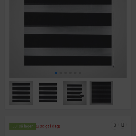
(3 solgt i dag)
50+
på lager