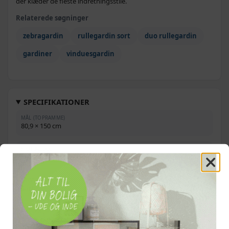
der klæder de fleste indretningsstile.
Grå - 120 x 230 cm
329,-
Relaterede søgninger
379,-
Grå - 60 x 120 cm
229,-
zebragardin
rullegardin sort
duo rullegardin
259,-
gardiner
vinduesgardin
Brun - 70 x 120 cm
239,-
437,-
Brun - 100 x 175 cm
279,-
476,-
SPECIFIKATIONER
Brun - 140 x 175 cm
329,-
MÅL (TOPRAMME)
80,9 × 150 cm
304,-
Hvid - 50 x 100 cm
219,-
STOFBREDDE
326,-
76,7 cm (3 cm smallere end toprammen)
Hvid - 60 x 120 cm
229,-
337,-
FARVE
Grå - 50 x 100 cm
209,-
Sort
287,-
Grå - 40 x 100 cm
209,-
MATERIALE
100 % polyester
262,-