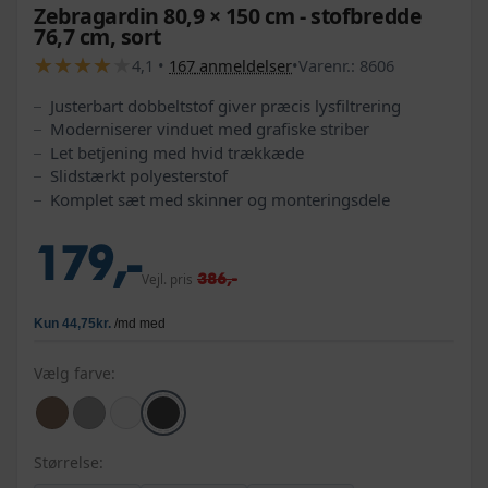
Zebragardin 80,9 × 150 cm - stofbredde
76,7 cm, sort
★
★
★
★
★
★
★
★
★
★
4,1
•
167
anmeldelser
•
Varenr.:
8606
Justerbart dobbeltstof giver præcis lysfiltrering
Moderniserer vinduet med grafiske striber
Let betjening med hvid trækkæde
Slidstærkt polyesterstof
Komplet sæt med skinner og monteringsdele
179,-
386,-
Vejl. pris
Vælg farve:
Størrelse: