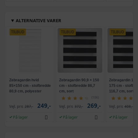
ALTERNATIVE VARER
TILBUD
TILBUD
TILBUD
Zebragardin hvid
Zebragardin 90,9 × 150
Zebragardin 120
85×150 cm - stofbredde
cm - stofbredde 86,7
175 cm - stofbr
80,9 cm, polyester
cm, sort
116,7 cm, sort
(106)
249,-
269,-
Vejl. pris
287,-
Vejl. pris
372,-
Vejl. pris
408,-
På lager
På lager
På lager