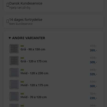
Dansk Kundeservice
Hjælp tæt på dig
14 dages fortrydelse
Nem kundeservice
ANDRE VARIANTER
418,-
Grå - 90 x 150 cm
269,-
438,-
Grå - 120 x 175 cm
309,-
449,-
Hvid - 120 x 230 cm
329,-
536,-
Hvid - 120 x 175 cm
309,-
324,-
Hvid - 70 x 120 cm
239,-
368,-