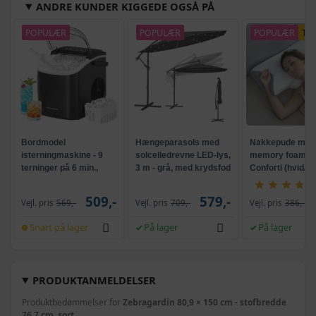
ANDRE KUNDER KIGGEDE OGSÅ PÅ
POPULÆR
POPULÆR
POPULÆR
TI
Bordmodel
Hængeparasols med
Nakkepude med
isterningmaskine - 9
solcelledrevne LED-lys,
memory foam -
terninger på 6 min.,
3 m - grå, med krydsfod
Conforti (hvid/gr
selvrensende, sort
og krank, UPF 50+
509,-
579,-
Vejl. pris
569,-
Vejl. pris
709,-
Vejl. pris
386,-
Snart på lager
På lager
På lager
PRODUKTANMELDELSER
Produktbedømmelser for
Zebragardin 80,9 × 150 cm - stofbredde
76,7 cm, sort