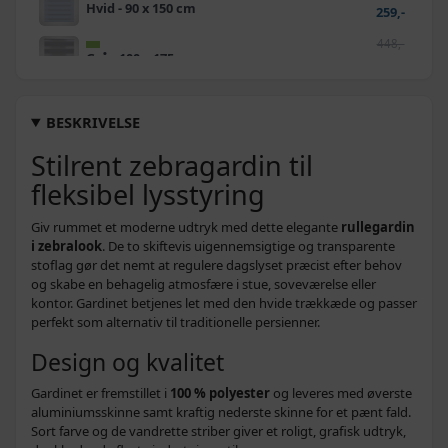
Hvid - 90 x 150 cm
259,-
448,-
Grå - 100 x 175 cm
279,-
437,-
Hvid - 100 x 175 cm
279,-
BESKRIVELSE
584,-
Stilrent zebragardin til
Grå - 140 x 175 cm
329,-
fleksibel lysstyring
474,-
Hvid - 140 x 175 cm
329,-
Giv rummet et moderne udtryk med dette elegante
rullegardin
474,-
i zebralook
. De to skiftevis uigennemsigtige og transparente
Brun - 90 x 150 cm
259,-
stoflag gør det nemt at regulere dagslyset præcist efter behov
og skabe en behagelig atmosfære i stue, soveværelse eller
262,-
kontor. Gardinet betjenes let med den hvide trækkæde og passer
Hvid - 40 x 100 cm
209,-
perfekt som alternativ til traditionelle persienner.
362,-
Design og kvalitet
Grå - 80 x 175 cm
259,-
Gardinet er fremstillet i
100 % polyester
og leveres med øverste
474,-
Brun - 120 x 175 cm
aluminiumsskinne samt kraftig nederste skinne for et pænt fald.
309,-
Sort farve og de vandrette striber giver et roligt, grafisk udtryk,
448,-