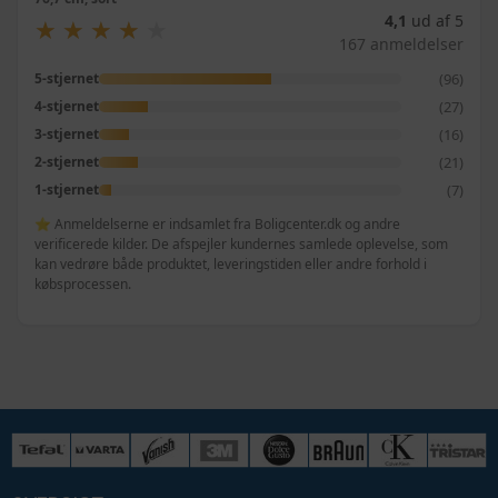
4,1
ud af 5
★
★
★
★
★
★
★
★
★
★
167 anmeldelser
(96)
5-stjernet
(27)
4-stjernet
(16)
3-stjernet
(21)
2-stjernet
(7)
1-stjernet
⭐ Anmeldelserne er indsamlet fra Boligcenter.dk og andre
verificerede kilder. De afspejler kundernes samlede oplevelse, som
kan vedrøre både produktet, leveringstiden eller andre forhold i
købsprocessen.