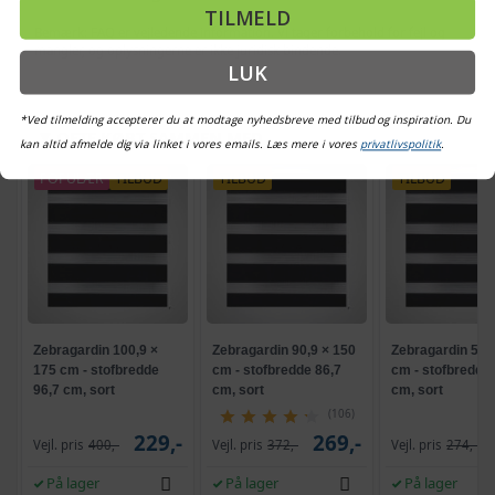
TILMELD
Bemærk: FAQ er vejledende information. Vi tager forbehold for fejl og
mangler, og oplysningerne er ikke juridisk bindende.
LUK
*Ved tilmelding accepterer du at modtage nyhedsbreve med tilbud og inspiration. Du
OFTE KØBT SAMMEN MED
kan altid afmelde dig via linket i vores emails. Læs mere i vores
privatlivspolitik
.
POPULÆR
TILBUD
TILBUD
TILBUD
Zebragardin 100,9 ×
Zebragardin 90,9 × 150
Zebragardin 50,
175 cm - stofbredde
cm - stofbredde 86,7
cm - stofbredde 
96,7 cm, sort
cm, sort
cm, sort
(106)
229,-
269,-
Vejl. pris
400,-
Vejl. pris
372,-
Vejl. pris
274,-
På lager
På lager
På lager