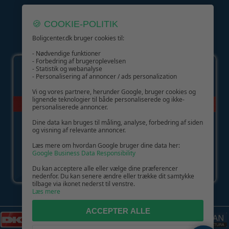
🍪 COOKIE-POLITIK
Boligcenter.dk bruger cookies til:
GIV GLÆDE MED ET GAVEKORT!
- Nødvendige funktioner
- Forbedring af brugeroplevelsen
- Statistik og webanalyse
- Personalisering af annoncer / ads personalization
Vi og vores partnere, herunder Google, bruger cookies og
lignende teknologier til både personaliserede og ikke-
personaliserede annoncer.
Dine data kan bruges til måling, analyse, forbedring af siden
og visning af relevante annoncer.
Læs mere om hvordan Google bruger dine data her:
Google Business Data Responsibility
Du kan acceptere alle eller vælge dine præferencer
nedenfor. Du kan senere ændre eller trække dit samtykke
tilbage via ikonet nederst til venstre.
Læs mere
ACCEPTER ALLE