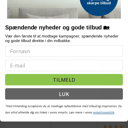
175 cm - stofbredde
50 stk., sort, 44,5 cm
cm - stofbredde 
96,7 cm, sort
cm, grå
(2)
229,-
319,-
Vejl. pris
400,-
Vejl. pris
418,-
Spændende nyheder og gode tilbud 🏡
På lager
På lager
På lager
Vær den første til at modtage kampagner, spændende nyheder
og gode tilbud direkte i din indbakke.
ALTERNATIVE VARER
Email
TILBUD
TILBUD
TILBUD
TILMELD
LUK
*Ved tilmelding accepterer du at modtage nyhedsbreve med tilbud og inspiration. Du
Zebragardin hvid
Zebragardin - hvid
Zebragardin 80,
kan altid afmelde dig via linket i vores emails. Læs mere i vores
privatlivspolitik
.
85×150 cm - stofbredde
100×230 cm,
cm - stofbredde 
80,9 cm, polyester
stofbredde 95,9 cm,
cm, sort
polyester