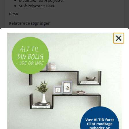
Materiale: 100 % polyester
Stof: Polyester: 100%
GPSR
Relaterede søgninger
duo rullegardin
duo rullegardiner
gardin
gardiner
vinduesgardin
rullegardin
OFTE KØBT SAMMEN MED
POPULÆR
TILBUD
TILBUD
TILBUD
Zebragardin 100,9 ×
Skridsikre fløjlsbøjler -
Zebragardin 90,