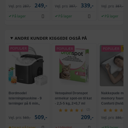
249,-
339,-
Vejl. pris
287,-
Vejl. pris
387,-
Vejl. pris
387,-
På lager
På lager
På lager
ANDRE KUNDER KIGGEDE OGSÅ PÅ
POPULÆR
POPULÆR
POPULÆR
TI
Bordmodel
Vetoquinol Dronspot
Nakkepude med
isterningmaskine - 9
ormekur spot-on til kat
memory foam -
terninger på 6 min.,
- 2,5-5 kg, 2×0,7 ml
Conforti (hvid/gr
selvrensende, sort
(2)
509,-
209,-
Vejl. pris
569,-
Vejl. pris
386,-
Snart på lager
Udsolgt
På lager