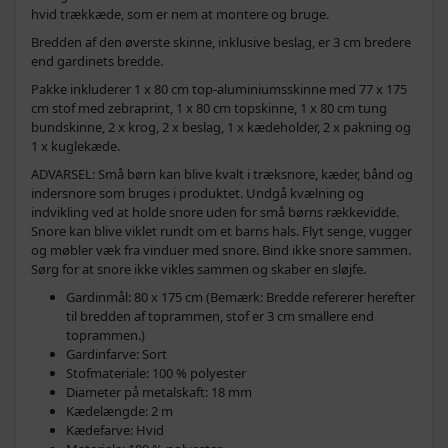
hvid trækkæde, som er nem at montere og bruge.
Bredden af den øverste skinne, inklusive beslag, er 3 cm bredere
end gardinets bredde.
Pakke inkluderer 1 x 80 cm top-aluminiumsskinne med 77 x 175
cm stof med zebraprint, 1 x 80 cm topskinne, 1 x 80 cm tung
bundskinne, 2 x krog, 2 x beslag, 1 x kædeholder, 2 x pakning og
1 x kuglekæde.
ADVARSEL: Små børn kan blive kvalt i træksnore, kæder, bånd og
indersnore som bruges i produktet. Undgå kvælning og
indvikling ved at holde snore uden for små børns rækkevidde.
Snore kan blive viklet rundt om et barns hals. Flyt senge, vugger
og møbler væk fra vinduer med snore. Bind ikke snore sammen.
Sørg for at snore ikke vikles sammen og skaber en sløjfe.
Gardinmål: 80 x 175 cm (Bemærk: Bredde refererer herefter
til bredden af toprammen, stof er 3 cm smallere end
toprammen.)
Gardinfarve: Sort
Stofmateriale: 100 % polyester
Diameter på metalskaft: 18 mm
Kædelængde: 2 m
Kædefarve: Hvid