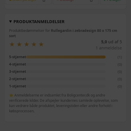
PRODUKTANMELDELSER
Produktbedømmelser for
Rullegardin i zebradesign 80 x 175 cm
sort
5,0
ud af 5
★
★
★
★
★
★
★
★
★
★
1 anmeldelse
(1)
5-stjernet
(0)
4-stjernet
(0)
3-stjernet
(0)
2-stjernet
(0)
1-stjernet
⭐ Anmeldelserne er indsamlet fra Boligcenter.dk og andre
verificerede kilder. De afspejler kundernes samlede oplevelse, som
kan vedrøre både produktet, leveringstiden eller andre forhold i
købsprocessen.