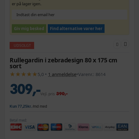
er på lager igen.
Giv mig besked
Find alternative varer her
UDSOLGT
Rullegardin i zebradesign 80 x 175 cm
sort
★
★
★
★
★
★
★
★
★
★
5,0
•
1
anmeldelse
•
Varenr.:
8614
309,-
390,-
Vejl. pris
Betal med: