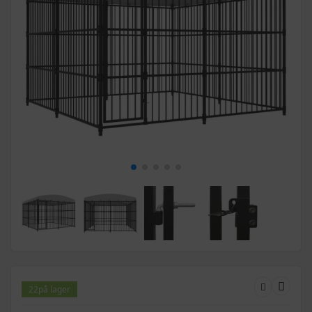
22
på lager