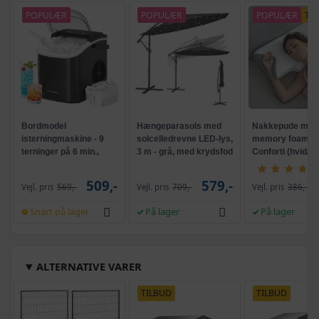
POPULÆR
POPULÆR
POPULÆR
TI
Bordmodel
Hængeparasols med
Nakkepude med
isterningmaskine - 9
solcelledrevne LED-lys,
memory foam -
terninger på 6 min.,
3 m - grå, med krydsfod
Conforti (hvid/gr
selvrensende, sort
og krank, UPF 50+
509,-
579,-
Vejl. pris
569,-
Vejl. pris
709,-
Vejl. pris
386,-
Snart på lager
På lager
På lager
ALTERNATIVE VARER
TILBUD
TILBUD