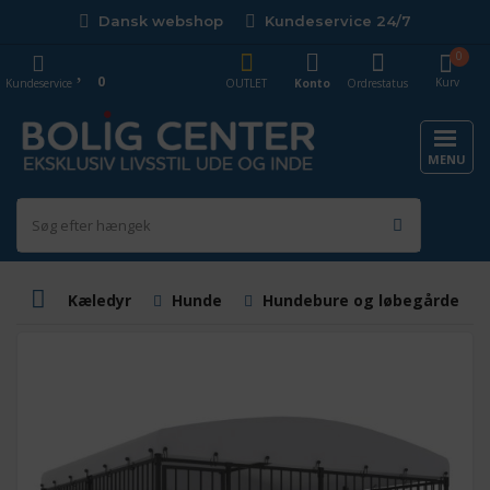
Dansk webshop
Kundeservice 24/7
0
0
Kurv
Kundeservice
OUTLET
Konto
Ordrestatus
MENU
Kæledyr
Hunde
Hundebure og løbegårde