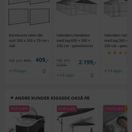
Dyrekasse uden dør
Udendørs hundebur
Udendørs hunde
sort 300 x 100 x 70 cm i
med tag 600 × 300 ×
med tag 300 × 3
stål
150 cm - galvaniseret
150 cm - galvani
stål
stål
409,-
1.
Vejl. pris
Vejl. pris
459,-
2.199,-
2.224,-
På lager
På lager
På lager
ANDRE KUNDER KIGGEDE OGSÅ PÅ
POPULÆR
POPULÆR
POPULÆR
TI