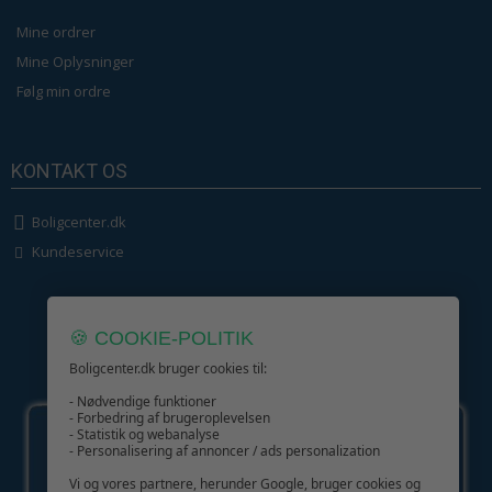
Mine ordrer
Mine Oplysninger
Følg min ordre
KONTAKT OS
Boligcenter.dk
Kundeservice
🍪 COOKIE-POLITIK
Boligcenter.dk bruger cookies til:
GIV GLÆDE MED ET GAVEKORT!
- Nødvendige funktioner
- Forbedring af brugeroplevelsen
- Statistik og webanalyse
- Personalisering af annoncer / ads personalization
Vi og vores partnere, herunder Google, bruger cookies og