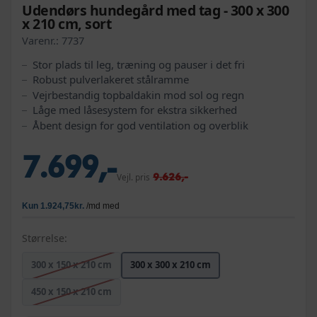
Udendørs hundegård med tag - 300 x 300
x 210 cm, sort
Varenr.:
7737
Stor plads til leg, træning og pauser i det fri
Robust pulverlakeret stålramme
Vejrbestandig topbaldakin mod sol og regn
Låge med låsesystem for ekstra sikkerhed
Åbent design for god ventilation og overblik
7.699,-
9.626,-
Vejl. pris
Størrelse:
300 x 150 x 210 cm
300 x 300 x 210 cm
450 x 150 x 210 cm