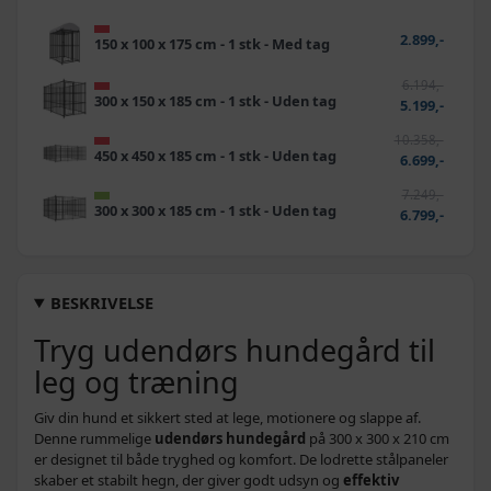
2.899,-
150 x 100 x 175 cm - 1 stk - Med tag
6.194,-
300 x 150 x 185 cm - 1 stk - Uden tag
5.199,-
10.358,-
450 x 450 x 185 cm - 1 stk - Uden tag
6.699,-
7.249,-
300 x 300 x 185 cm - 1 stk - Uden tag
6.799,-
BESKRIVELSE
Tryg udendørs hundegård til
leg og træning
Giv din hund et sikkert sted at lege, motionere og slappe af.
Denne rummelige
udendørs hundegård
på 300 x 300 x 210 cm
er designet til både tryghed og komfort. De lodrette stålpaneler
skaber et stabilt hegn, der giver godt udsyn og
effektiv