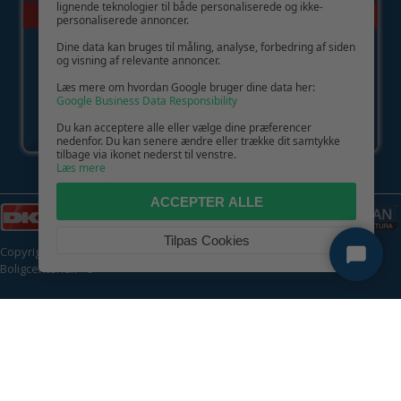
lignende teknologier til både personaliserede og ikke-
personaliserede annoncer.
Dine data kan bruges til måling, analyse, forbedring af siden
og visning af relevante annoncer.
Læs mere om hvordan Google bruger dine data her:
Google Business Data Responsibility
Du kan acceptere alle eller vælge dine præferencer
nedenfor. Du kan senere ændre eller trække dit samtykke
tilbage via ikonet nederst til venstre.
Læs mere
ACCEPTER ALLE
Tilpas Cookies
Copyright © 2026 | CVR: DK41222093 | Alle rettigheder forbeholdes |
Boligcenter.dk
🍪