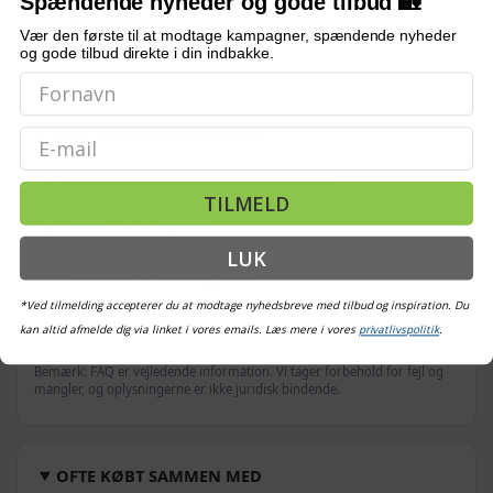
Spændende nyheder og gode tilbud 🏡
Stof
Vær den første til at modtage kampagner, spændende nyheder
Polyethylen 100 %
og gode tilbud direkte i din indbakke.
OFTE STILLEDE SPØRGSMÅL
Email
Kan hundegården stå ude hele året?
TILMELD
Er der lås på døren?
LUK
Hvor stor er hundegården?
*Ved tilmelding accepterer du at modtage nyhedsbreve med tilbud og inspiration. Du
Er den nem at samle?
kan altid afmelde dig via linket i vores emails. Læs mere i vores
privatlivspolitik
.
Bemærk: FAQ er vejledende information. Vi tager forbehold for fejl og
mangler, og oplysningerne er ikke juridisk bindende.
OFTE KØBT SAMMEN MED