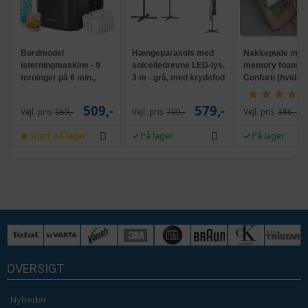
Bordmodel
Hængeparasols med
Nakkepude med
isterningmaskine - 9
solcelledrevne LED-lys,
memory foam -
terninger på 6 min.,
3 m - grå, med krydsfod
Conforti (hvid/gr
selvrensende, sort
og krank, UPF 50+
509,-
579,-
Vejl. pris
569,-
Vejl. pris
709,-
Vejl. pris
386,-
Snart på lager
På lager
På lager
OVERSIGT
Nyheder