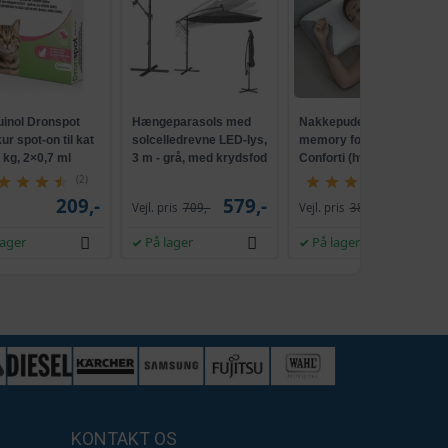
uinol Dronspot
Hængeparasols med
Nakkepude med
r spot-on til kat
solcelledrevne LED-lys,
memory foam -
5 kg, 2×0,7 ml
3 m - grå, med krydsfod
Conforti (hvid/grå)
og krank, UPF 50+
(2)
(149)
209,-
579,-
229,-
Vejl. pris
709,-
Vejl. pris
386,-
lager
På lager
På lager
KONTAKT OS