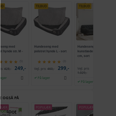
UD
TILBUD
TILBUD
eseng med
Hundeseng med
Hundeseng i
et hynde str. M -
polstret hynde L - sort
kunstlæder - 90×53×30
cm, sort
(5)
(3)
249,-
299,-
Vejl. pris
ris
428,-
Vejl. pris
460,-
1.019,-
1.029,-
lager
På lager
På lager
E OGSÅ PÅ
ULÆR
POPULÆR
POPULÆR
TILBUD