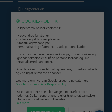
Boligcenter.dk
Kundeservice
🍪 COOKIE-POLITIK
Boligcenter.dk bruger cookies til:
- Nødvendige funktioner
- Forbedring af brugeroplevelsen
- Statistik og webanalyse
GIV GLÆDE MED ET GAVEKORT!
- Personalisering af annoncer / ads personalization
Vi og vores partnere, herunder Google, bruger cookies og
lignende teknologier til både personaliserede og ikke-
personaliserede annoncer.
Dine data kan bruges til måling, analyse, forbedring af siden
og visning af relevante annoncer.
Læs mere om hvordan Google bruger dine data her:
Google Business Data Responsibility
Du kan acceptere alle eller vælge dine præferencer
nedenfor. Du kan senere ændre eller trække dit samtykke
tilbage via ikonet nederst til venstre.
Læs mere