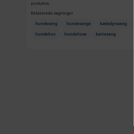
produktet.
Relaterede søgninger
hundeseng
hundesenge
kæledyrsseng
hundehus
hundehuse
katteseng