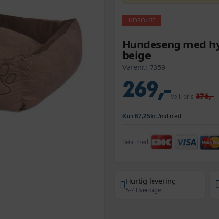
UDSOLGT
Hundeseng med hyn
beige
Varenr.:
7359
269,-
376,-
Vejl. pris
Betal med:
Hurtig levering
5-7 Hverdage