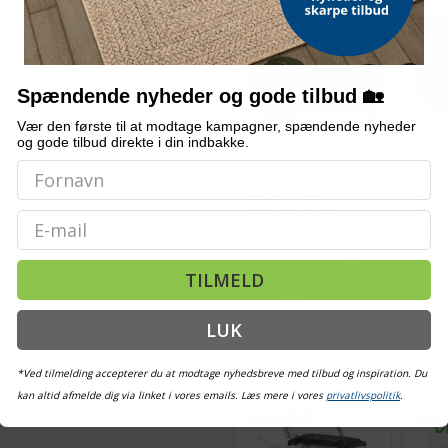
TILBUD
TILB
kæledyrssenge
Spændende nyheder og gode tilbud 🏡
Vær den første til at modtage kampagner, spændende nyheder
og gode tilbud direkte i din indbakke.
Hundesofa 60×43×30
Hund
cm - plys og
polstr
kunstlæder, sort
sort
Email
(2)
629,-
Vejl. pris
888,-
Vejl. p
TILMELD
På lager
På 
LUK
*Ved tilmelding accepterer du at modtage nyhedsbreve med tilbud og inspiration. Du
ANDRE KUNDER KIGGED
kan altid afmelde dig via linket i vores emails. Læs mere i vores
privatlivspolitik
.
POPULÆR
POP