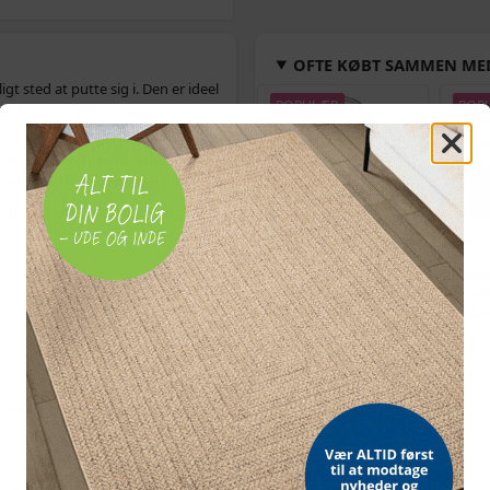
OFTE KØBT SAMMEN ME
 sted at putte sig i. Den er ideel
POPULÆR
POP
asser og hundehuse.
 bund, støttende sider og en tyk,
d i ethvert hjem. Denne hundeseng
net til hunde samt katte.
j kvalitet, hvilket gør den blød,
Bordmodel
Vetoq
isterningmaskine - 9
ormeku
terninger på 6 min.,
- 2,5-
selvrensende, sort
509,-
Vejl. pris
569,-
Snart på lager
På 
rtbure og hundehuse
ALTERNATIVE VARER
e varmekilder i nærheden af