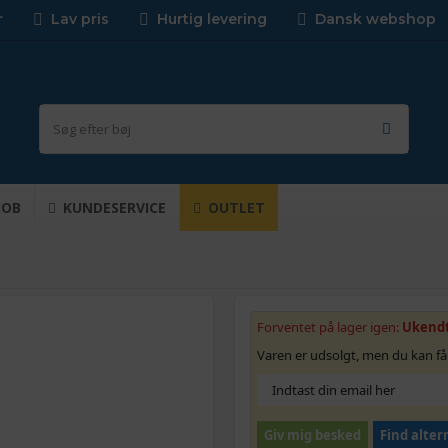
r
Lav pris
Hurtig levering
Dansk webshop
JOB
KUNDESERVICE
OUTLET
Forventet på lager igen:
Ukend
Varen er udsolgt, men du kan få
Giv mig besked
Find alter