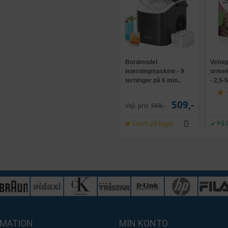
Bordmodel
Vetoq
isterningmaskine - 9
ormeku
terninger på 6 min.,
- 2,5-
selvrensende, sort
509,-
Vejl. pris
569,-
Snart på lager
På 
RMATION
MIN KONTO