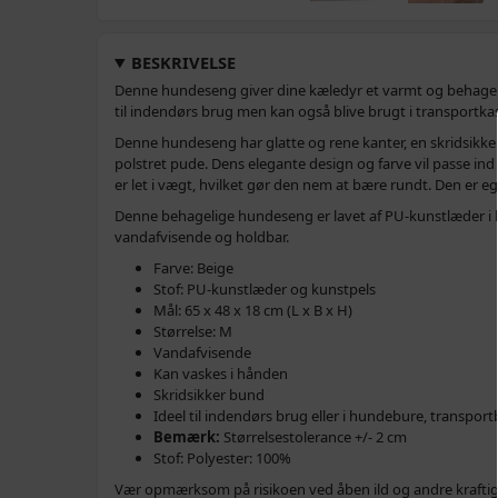
BESKRIVELSE
Denne hundeseng giver dine kæledyr et varmt og behageligt
til indendørs brug men kan også blive brugt i transportk
Denne hundeseng har glatte og rene kanter, en skridsikker
polstret pude. Dens elegante design og farve vil passe in
er let i vægt, hvilket gør den nem at bære rundt. Den er eg
Denne behagelige hundeseng er lavet af PU-kunstlæder i hø
vandafvisende og holdbar.
Farve: Beige
Stof: PU-kunstlæder og kunstpels
Mål: 65 x 48 x 18 cm (L x B x H)
Størrelse: M
Vandafvisende
Kan vaskes i hånden
Skridsikker bund
Ideel til indendørs brug eller i hundebure, transpo
Bemærk:
Størrelsestolerance +/- 2 cm
Stof: Polyester: 100%
Vær opmærksom på risikoen ved åben ild og andre kraftig