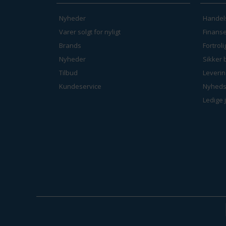
Nyheder
Handel
Varer solgt for nyligt
Finanse
Brands
Fortrol
Nyheder
Sikker 
Tilbud
Leverin
Kundeservice
Nyheds
Ledige 