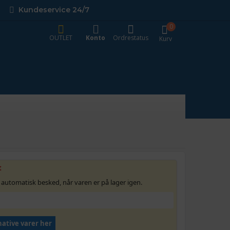
Kundeservice 24/7
0
OUTLET
Konto
Ordrestatus
Kurv
t
 automatisk besked, når varen er på lager igen.
native varer her