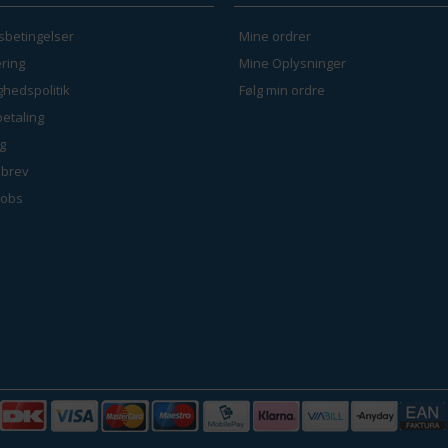
sbetingelser
Mine ordrer
ring
Mine Oplysninger
ighedspolitik
Følg min ordre
betaling
g
brev
jobs