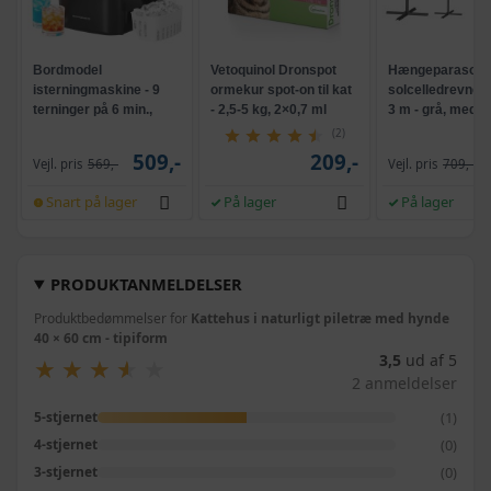
Bordmodel
Vetoquinol Dronspot
Hængeparasols
isterningmaskine - 9
ormekur spot-on til kat
solcelledrevne L
terninger på 6 min.,
- 2,5-5 kg, 2×0,7 ml
3 m - grå, med k
selvrensende, sort
og krank, UPF 5
(2)
509,-
209,-
Vejl. pris
569,-
Vejl. pris
709,-
Snart på lager
På lager
På lager
PRODUKTANMELDELSER
Produktbedømmelser for
Kattehus i naturligt piletræ med hynde
40 × 60 cm - tipiform
3,5
ud af 5
★
★
★
★
★
★
★
★
★
★
2 anmeldelser
(1)
5-stjernet
(0)
4-stjernet
(0)
3-stjernet