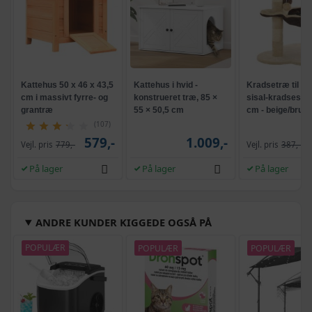
Kattehus 50 x 46 x 43,5
Kattehus i hvid -
Kradsetræ til ka
cm i massivt fyrre- og
konstrueret træ, 85 ×
sisal-kradsestol
grantræ
55 × 50,5 cm
cm - beige/brun
(107)
579,-
1.009,-
Vejl. pris
779,-
Vejl. pris
387,-
På lager
På lager
På lager
ANDRE KUNDER KIGGEDE OGSÅ PÅ
POPULÆR
POPULÆR
POPULÆR