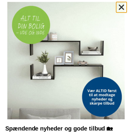
ANBEFALET KÆLEDYRSLÆNGDE
Under 30 cm
OFTE STILLEDE SPØRGSMÅL
Hvilke mål har kattehuset?
Kan hynden tages ud?
Er det egnet til store katte?
Kan kattehuset hænges op?
Bemærk: FAQ er vejledende information. Vi tager forbehold for fejl og
mangler, og oplysningerne er ikke juridisk bindende.
OFTE KØBT SAMMEN MED
Spændende nyheder og gode tilbud 🏡