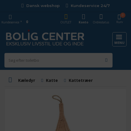
Dansk webshop
Kundeservice 24/7
0
0
Kurv
Kundeservice
OUTLET
Konto
Ordrestatus
MENU
Kæledyr
Katte
Kattetræer