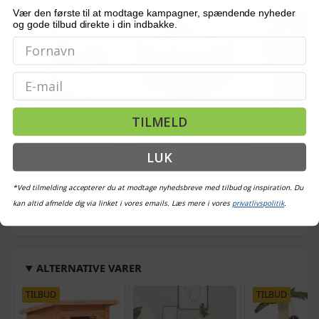
Vær den første til at modtage kampagner, spændende nyheder
TILBUD
TILBUD
TILBUD
og gode tilbud direkte i din indbakke.
Email
TILMELD
Kradsetræ til katte med
Sisalreb 6 mm - 100 m
Kattekurv i søgr
sisal-kradsestolper 50
naturreb
naturfarvet katt
LUK
cm - beige/brun
med hynde, H 4
(421)
339,-
329,-
*Ved tilmelding accepterer du at modtage nyhedsbreve med tilbud og inspiration. Du
Vejl. pris
387,-
Vejl. pris
414,-
Vejl. pris
644,-
kan altid afmelde dig via linket i vores emails. Læs mere i vores
privatlivspolitik
.
På lager
På lager
På lager
ALTERNATIVE VARER
TILBUD
TILBUD