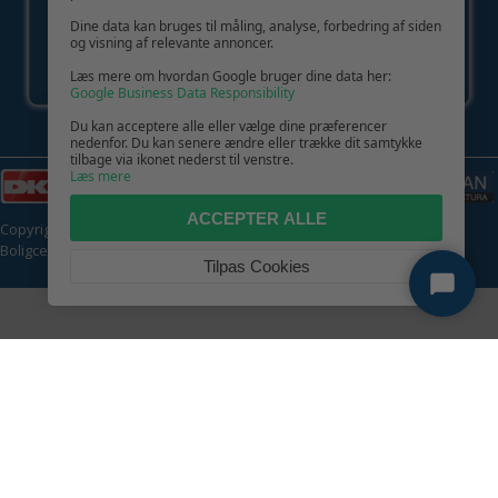
Dine data kan bruges til måling, analyse, forbedring af siden
og visning af relevante annoncer.
Læs mere om hvordan Google bruger dine data her:
Google Business Data Responsibility
Du kan acceptere alle eller vælge dine præferencer
nedenfor. Du kan senere ændre eller trække dit samtykke
tilbage via ikonet nederst til venstre.
Læs mere
ACCEPTER ALLE
Copyright © 2026 | CVR: DK41222093 | Alle rettigheder forbeholdes |
Boligcenter.dk
🍪
Tilpas Cookies