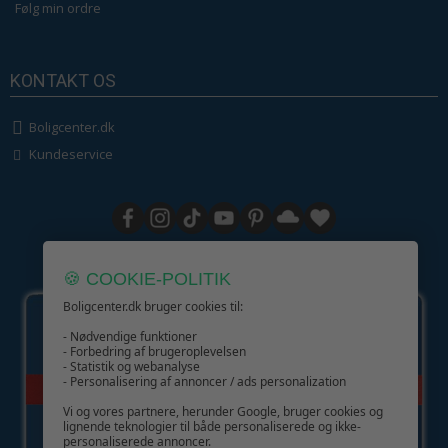
Følg min ordre
KONTAKT OS
Boligcenter.dk
Kundeservice
GIV GLÆDE MED ET GAVEKORT!
🍪 COOKIE-POLITIK
Boligcenter.dk bruger cookies til:
- Nødvendige funktioner
- Forbedring af brugeroplevelsen
- Statistik og webanalyse
- Personalisering af annoncer / ads personalization
Vi og vores partnere, herunder Google, bruger cookies og
lignende teknologier til både personaliserede og ikke-
personaliserede annoncer.