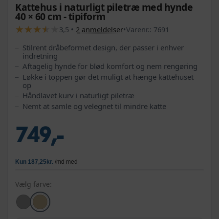
Kattehus i naturligt piletræ med hynde
40 × 60 cm - tipiform
★
★
★
★
★
★
★
★
★
★
3,5
•
2
anmeldelser
•
Varenr.:
7691
Stilrent dråbeformet design, der passer i enhver
indretning
Aftagelig hynde for blød komfort og nem rengøring
Løkke i toppen gør det muligt at hænge kattehuset
op
Håndlavet kurv i naturligt piletræ
Nemt at samle og velegnet til mindre katte
749,-
Vælg farve: