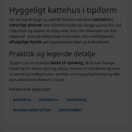
Hyggeligt kattehus i tipiform
Giv din kat et trygt og stilfuldt fristed med dette
kattehus i
naturligt piletræ
. Det dråbeformede tipi-design passer flot ind
i hjemmet og skaber en rolig rede, hvor din firbenede ven kan
slappe af - især på kølige dage indendørs. Den medfølgende,
aftagelige hynde
gør liggepladsen blød og indbydende.
Praktisk og legende detalje
Toppen har en praktisk
løkke til ophæng
, så du kan hænge
huset op for ekstra sjov og udsigt. Kurven er håndlavet og nem
at samle og vedligeholde - perfekt som hyggelig katteseng eller
som dekorativt element i stuen.
Relaterede søgninger
kattehus
kattekurv
katteseng
kradsemøbel til kat
kattemøbel