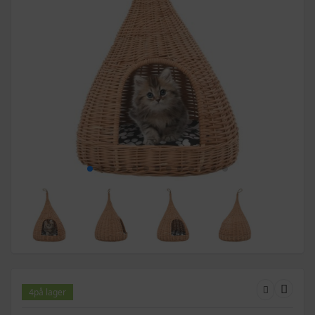
4
på lager