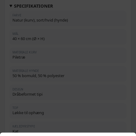
SPECIFIKATIONER
FARVE
Natur (kurv), sort/hvid (hynde)
MÅL
40 × 60 cm (Ø × H)
MATERIALE KURV
Piletræ
MATERIALE HYNDE
50 % bomuld, 50 % polyester
DESIGN
Dråbeformet tipi
TOP
Løkke til ophæng
KÆLEDYRSTYPE
Kat