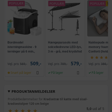
POPULÆR
POPULÆR
POPULÆR
TI
Bordmodel
Hængeparasols med
Nakkepude med
isterningmaskine - 9
solcelledrevne LED-lys,
memory foam -
terninger på 6 min.,
3 m - grå, med krydsfod
Conforti (hvid/gr
selvrensende, sort
og krank, UPF 50+
509,-
579,-
Vejl. pris
569,-
Vejl. pris
709,-
Vejl. pris
386,-
Snart på lager
På lager
På lager
PRODUKTANMELDELSER
Produktbedømmelser for
Kradsetræ til katte med sisal-
kradsestolper 120 cm beige
5,0
ud af 5
★
★
★
★
★
★
★
★
★
★