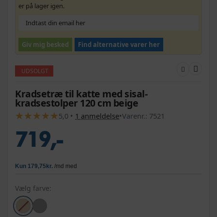
er på lager igen.
Giv mig besked
Find alternative varer her
UDSOLGT
Kradsetræ til katte med sisal-
kradsestolper 120 cm beige
★
★
★
★
★
★
★
★
★
★
5,0
•
1
anmeldelse
•
Varenr.:
7521
719,-
Vælg farve: