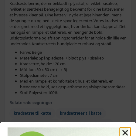
Kradsestolperne, der er beklædt i plysstof, er viklet i sisalreb,
hvilket er særdeles behageligt og bekvemt for dine kattevenner
at hvæsse kløer på. Dine katte vil nyde at jage hinanden, mens
de springer op og ned i dette sjove legecenter. Vores kradsetræ
er designet med et hyggeligt hus, hvor din kat kan slappe af. Det
har også en rampe, et klatrereb, en hængende bold,
udsigtsplatforme og afslapningsområder for at holde din lille ven
underholdt. Kradsetræets bundplade er robust og stabil.
Farve: Beige
Materiale: Spånpladestel + blødt plys + sisalreb
Kradsetræ, højde: 120 cm
Mål, fod: 50 x 50 cm (L x B)
Stolpediameter: 7 cm
Med en rampe, et komfortabelt hus, et klatrereb, en
hængende bold, udsigtsplatforme og afslapningsområder
Stof: Polyester: 100%
Relaterede søgninger
kradsetræ til katte
kradsetræer til katte
kradsestolpe til katte
kradsestolper til katte
kradsestolpe
kradsestolper
kattemøbler