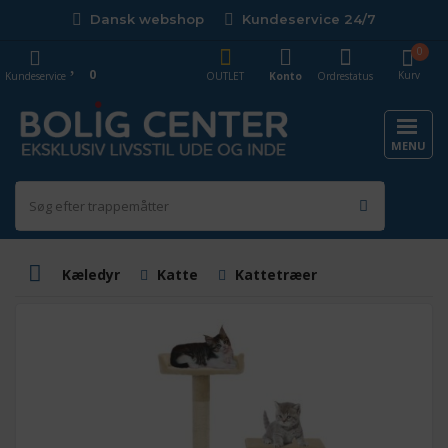
Dansk webshop
Kundeservice 24/7
0
0
Kurv
Kundeservice
OUTLET
Konto
Ordrestatus
MENU
Kæledyr
Katte
Kattetræer