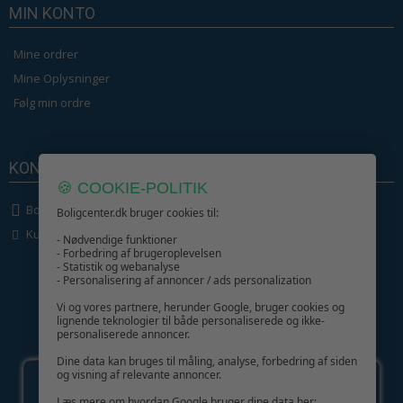
MIN KONTO
Mine ordrer
Mine Oplysninger
Følg min ordre
KONTAKT OS
🍪 COOKIE-POLITIK
Boligcenter.dk
Boligcenter.dk bruger cookies til:
Kundeservice
- Nødvendige funktioner
- Forbedring af brugeroplevelsen
- Statistik og webanalyse
- Personalisering af annoncer / ads personalization
Vi og vores partnere, herunder Google, bruger cookies og
lignende teknologier til både personaliserede og ikke-
personaliserede annoncer.
GIV GLÆDE MED ET GAVEKORT!
Dine data kan bruges til måling, analyse, forbedring af siden
og visning af relevante annoncer.
Læs mere om hvordan Google bruger dine data her: