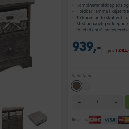
Kombinerer siddeplads og
Holdbar ramme i kejsertræ
To kurve og to skuffer til
Med behagelig siddepude 
Ideel til entré, soveværels
939,-
1.054,
Vejl. pris
Vælg farve:
−
+
Betal med: