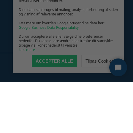
personaliserede annoncer.
Dine data kan bruges til måling, analyse, forbedring af siden
og visning af relevante annoncer.
Læs mere om hvordan Google bruger dine data her:
Google Business Data Responsibility
Du kan acceptere alle eller vælge dine præferencer
nedenfor. Du kan senere ændre eller trække dit samtykke
tilbage via ikonet nederst til venstre.
Læs mere
ACCEPTER ALLE
Tilpas Cookies