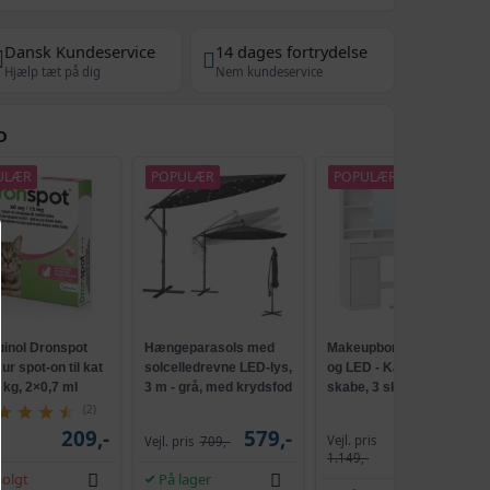
Dansk Kundeservice
14 dages fortrydelse
Hjælp tæt på dig
Nem kundeservice
D
ULÆR
POPULÆR
POPULÆR
uinol Dronspot
Hængeparasols med
Makeupbord med spejl
r spot-on til kat
solcelledrevne LED-lys,
og LED - Kailyn, 2
5 kg, 2×0,7 ml
3 m - grå, med krydsfod
skabe, 3 skuffer, 5
og krank, UPF 50+
hylder, 9 dæmpbare
(2)
pærer, skydebeslag
209,-
579,-
Vejl. pris
Vejl. pris
709,-
1.009,-
uden værktøj - cloud
1.149,-
hvid
olgt
På lager