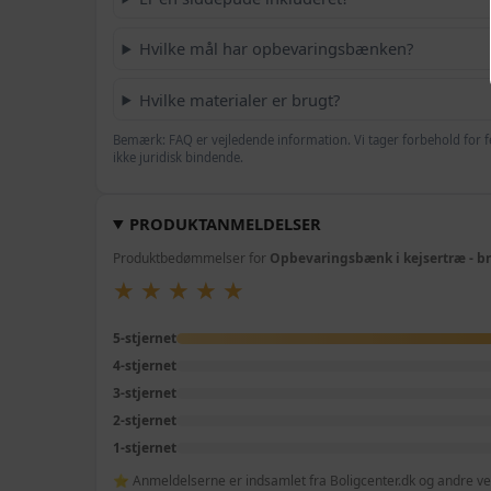
Hvilke mål har opbevaringsbænken?
Hvilke materialer er brugt?
Bemærk: FAQ er vejledende information. Vi tager forbehold for f
ikke juridisk bindende.
PRODUKTANMELDELSER
Produktbedømmelser for
Opbevaringsbænk i kejsertræ - br
★
★
★
★
★
★
★
★
★
★
5-stjernet
4-stjernet
3-stjernet
2-stjernet
1-stjernet
⭐ Anmeldelserne er indsamlet fra Boligcenter.dk og andre veri