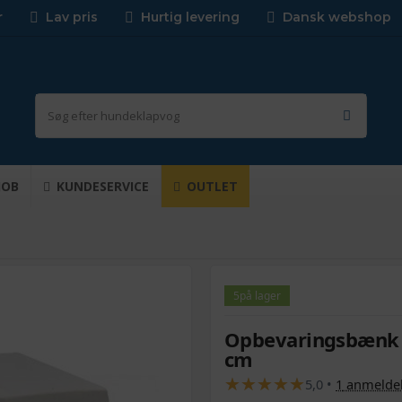
r
Lav pris
Hurtig levering
Dansk webshop
JOB
KUNDESERVICE
OUTLET
5
på lager
Opbevaringsbænk i 
cm
★
★
★
★
★
★
★
★
★
★
5,0
•
1
anmelde