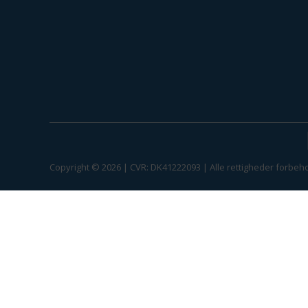
Copyright © 2026 | CVR: DK41222093 | Alle rettigheder forbeho