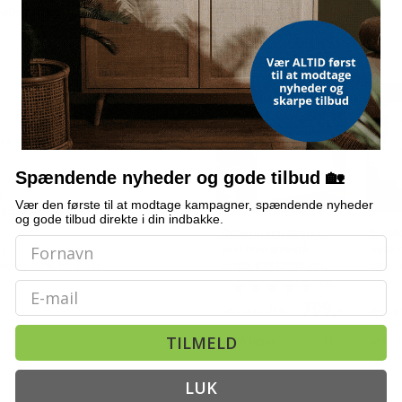
pbevaring
træbænk
ALTERNATIVE VARER
TILBUD
TILB
, RAMME
Spændende nyheder og gode tilbud 🏡
G
Vær den første til at modtage kampagner, spændende nyheder
skurve + 2 træskuffer
og gode tilbud direkte i din indbakke.
Opbevaringsbænk -
Entré
hvid med lysegrå
opbev
ÆK
ester, 20 % bomuld
hynde 62×42×45 cm,
cm - h
konstrueret træ
træ
Email
(2)
709,-
Vejl. pris
719,-
Vejl. p
TILMELD
På lager
På 
LUK