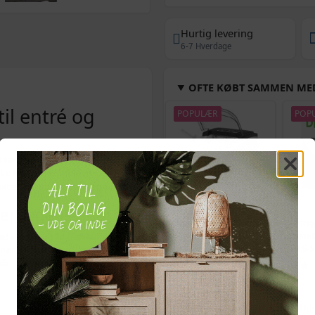
Hurtig levering
6-7 Hverdage
OFTE KØBT SAMMEN ME
il entré og
POPULÆR
POP
rtræ
. Det enkle, elegante design
randa. Bænken kombinerer
t et varmt, rustikt udtryk.
verdagens ting
Bordmodel
Vetoq
de kurve og to træskuffer, så du
isterningmaskine - 9
ormeku
behør eller småting. Den
terninger på 6 min.,
- 2,5-
r skoene skal af og på, eller når
selvrensende, sort
509,-
Vejl. pris
569,-
Snart på lager
Uds