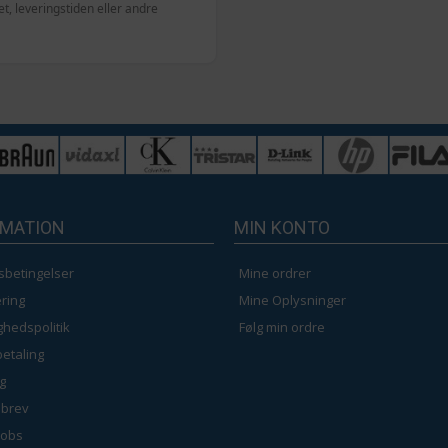
, leveringstiden eller andre
RMATION
MIN KONTO
sbetingelser
Mine ordrer
ring
Mine Oplysninger
ighedspolitik
Følg min ordre
betaling
g
brev
jobs