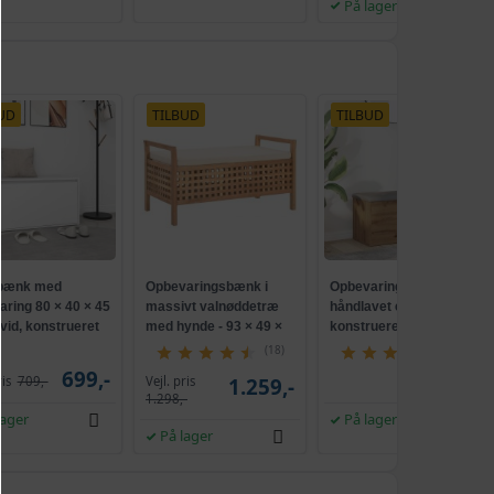
På lager
UD
TILBUD
TILBUD
bænk med
Opbevaringsbænk i
Opbevaringsbænk i
aring 80 × 40 × 45
massivt valnøddetræ
håndlavet eg -
vid, konstrueret
med hynde - 93 × 49 ×
konstrueret træ,
49 cm
102×42×45 cm med
(18)
(19)
hynde
699,-
1.329,-
Vejl. pris
ris
709,-
1.259,-
1.298,-
lager
På lager
På lager