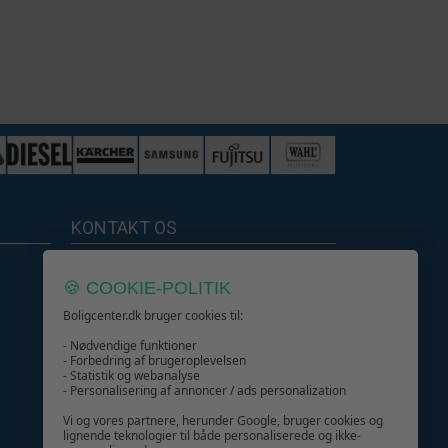
KONTAKT OS
Boligcenter.dk
🍪 COOKIE-POLITIK
Kundeservice
Boligcenter.dk bruger cookies til:
- Nødvendige funktioner
- Forbedring af brugeroplevelsen
- Statistik og webanalyse
- Personalisering af annoncer / ads personalization
GIV GLÆDE MED ET GAVEKORT!
Vi og vores partnere, herunder Google, bruger cookies og
lignende teknologier til både personaliserede og ikke-