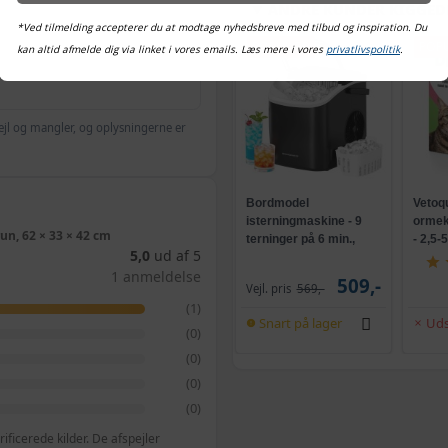
ANDRE KUNDER KIGGED
*Ved tilmelding accepterer du at modtage nyhedsbreve med tilbud og inspiration. Du
POPULÆR
POP
kan altid afmelde dig via linket i vores emails. Læs mere i vores
privatlivspolitik
.
ejl og mangler, og oplysningerne er
Bordmodel
Vetoq
isterningmaskine - 9
ormeku
un, 62 × 33 × 42 cm
terninger på 6 min.,
- 2,5-
5,0
ud af 5
selvrensende, sort
1 anmeldelse
509,-
Vejl. pris
569,-
(1)
Snart på lager
Uds
(0)
(0)
(0)
(0)
ficerede kilder. De afspejler