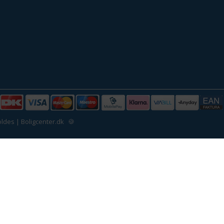
ldes | Boligcenter.dk
🍪