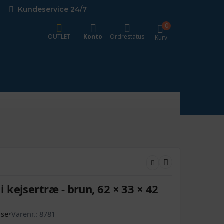
Kundeservice 24/7
0
OUTLET
Konto
Ordrestatus
Kurv
kejsertræ - brun, 62 × 33 × 42
lse
•
Varenr.:
8781