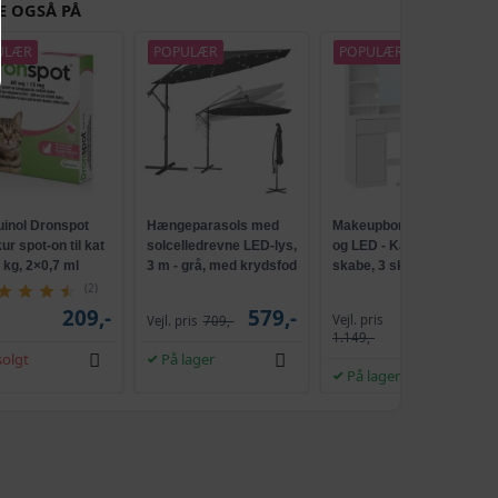
E OGSÅ PÅ
ULÆR
POPULÆR
POPULÆR
uinol Dronspot
Hængeparasols med
Makeupbord med spejl
r spot-on til kat
solcelledrevne LED-lys,
og LED - Kailyn, 2
5 kg, 2×0,7 ml
3 m - grå, med krydsfod
skabe, 3 skuffer, 5
og krank, UPF 50+
hylder, 9 dæmpbare
(2)
pærer, skydebeslag
209,-
579,-
Vejl. pris
Vejl. pris
709,-
1.009,-
uden værktøj - cloud
1.149,-
hvid
olgt
På lager
På lager