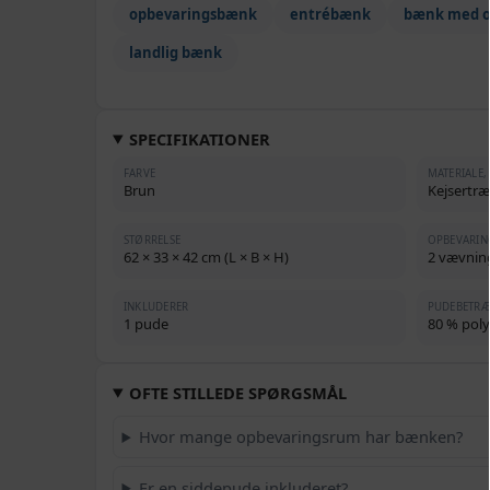
opbevaringsbænk
entrébænk
bænk med o
landlig bænk
SPECIFIKATIONER
FARVE
MATERIALE
Brun
Kejsertræ
STØRRELSE
OPBEVARIN
62 × 33 × 42 cm (L × B × H)
2 vævning
INKLUDERER
PUDEBETR
1 pude
80 % poly
OFTE STILLEDE SPØRGSMÅL
Hvor mange opbevaringsrum har bænken?
Er en siddepude inkluderet?