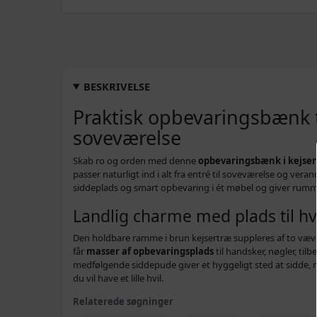
BESKRIVELSE
Praktisk opbevaringsbænk t
soveværelse
Skab ro og orden med denne
opbevaringsbænk i kejse
passer naturligt ind i alt fra entré til soveværelse og ve
siddeplads og smart opbevaring i ét møbel og giver rumme
Landlig charme med plads til h
Den holdbare ramme i brun kejsertræ suppleres af to væve
får
masser af opbevaringsplads
til handsker, nøgler, til
medfølgende siddepude giver et hyggeligt sted at sidde, nå
du vil have et lille hvil.
Relaterede søgninger