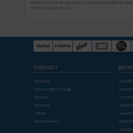
kundernes samlede oplevelse, som kan vedrøre både produktet
forhold i købsprocessen.
OVERSIGT
INFO
Nyheder
Handel
Varer solgt for nyligt
Finanse
Brands
Fortrol
Nyheder
Sikker 
Tilbud
Leverin
Kundeservice
Nyheds
Ledige 