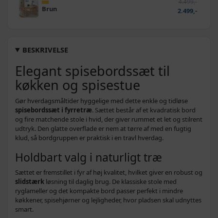
4.499,-
Brun
2.499,-
BESKRIVELSE
Elegant spisebordssæt til
køkken og spisestue
Gør hverdagsmåltider hyggelige med dette enkle og tidløse
spisebordssæt i fyrretræ
. Sættet består af et kvadratisk bord
og fire matchende stole i hvid, der giver rummet et let og stilrent
udtryk. Den glatte overflade er nem at tørre af med en fugtig
klud, så bordgruppen er praktisk i en travl hverdag.
Holdbart valg i naturligt træ
Sættet er fremstillet i fyr af høj kvalitet, hvilket giver en robust og
slidstærk
løsning til daglig brug. De klassiske stole med
ryglameller og det kompakte bord passer perfekt i mindre
køkkener, spisehjørner og lejligheder, hvor pladsen skal udnyttes
smart.