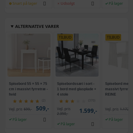
Snart på lager
Udsolgt
På lager
ALTERNATIVE VARER
TILBUD
TILBUD
Spisebord 55 × 55 × 75
Spisebordssæt i sort -
Spisebord med 
cm i massivt fyrretræ -
1 bord med glasplade +
massivt fyrretræ
hvid
4 stole
REINE
(2)
(370)
509,-
Vejl. pris
Vejl. pris
699,-
1.599,-
Vejl. pris
1.172,-
2.350,-
På lager
På lager
På lager