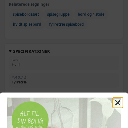
Relaterede søgninger
spisebordssæt
spisegruppe
bord og 4 stole
hvidt spisebord
fyrretræ spisebord
SPECIFIKATIONER
FARVE
Hvid
MATERIALE
Fyrretræ
BORD - MÅL (L × B × H)
70 × 70 × 73,8 cm
STOL - MÅL (B × D × H)
41 × 47 × 86,5 cm