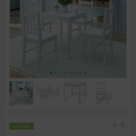
13
på lager