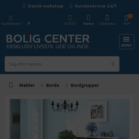
Dansk webshop
Kundeservice 24/7
0
0
Kurv
Kundeservice
OUTLET
Konto
Ordrestatus
MENU
Møbler
Borde
Bordgrupper