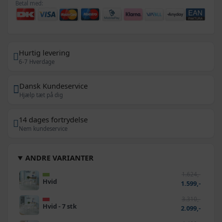
Betal med:
Hurtig levering
6-7 Hverdage
Dansk Kundeservice
Hjælp tæt på dig
14 dages fortrydelse
Nem kundeservice
ANDRE VARIANTER
1.624,-
Hvid
1.599,-
3.310,-
Hvid - 7 stk
2.099,-