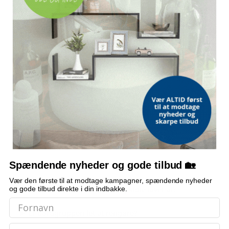
SÆDEDYBDE
41,5 cm
SÆDEHØJDE FRA GULV
44,8 cm
INDEHOLDER
1 bord og 4 stole
MONTERING
Let at samle
OFTE STILLEDE SPØRGSMÅL
Spændende nyheder og gode tilbud 🏡
Hvor mange personer er sættet egnet til?
Vær den første til at modtage kampagner, spændende nyheder
Hvilket materiale er bord og stole lavet af?
og gode tilbud direkte i din indbakke.
Er bordgruppen let at rengøre?
Email