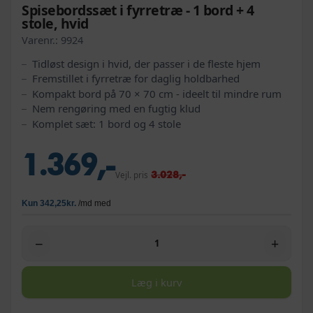
Spisebordssæt i fyrretræ - 1 bord + 4
stole, hvid
Varenr.:
9924
Tidløst design i hvid, der passer i de fleste hjem
Fremstillet i fyrretræ for daglig holdbarhed
Kompakt bord på 70 × 70 cm - ideelt til mindre rum
Nem rengøring med en fugtig klud
Komplet sæt: 1 bord og 4 stole
1.369,-
3.028,-
Vejl. pris
−
+
Læg i kurv