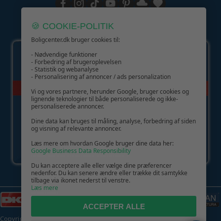
🍪 COOKIE-POLITIK
GIV GLÆDE MED ET GAVEKORT!
Boligcenter.dk bruger cookies til:
- Nødvendige funktioner
- Forbedring af brugeroplevelsen
- Statistik og webanalyse
- Personalisering af annoncer / ads personalization
Vi og vores partnere, herunder Google, bruger cookies og
lignende teknologier til både personaliserede og ikke-
personaliserede annoncer.
Dine data kan bruges til måling, analyse, forbedring af siden
og visning af relevante annoncer.
Læs mere om hvordan Google bruger dine data her:
Google Business Data Responsibility
Du kan acceptere alle eller vælge dine præferencer
nedenfor. Du kan senere ændre eller trække dit samtykke
tilbage via ikonet nederst til venstre.
Læs mere
ACCEPTER ALLE
Copyright © 2026 | CVR: DK41222093 | Alle rettigheder forbeholdes |