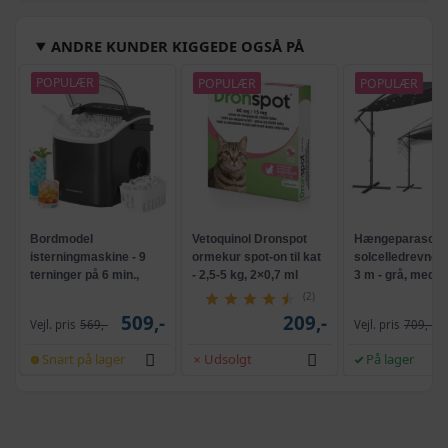
ANDRE KUNDER KIGGEDE OGSÅ PÅ
POPULÆR
POPULÆR
POPULÆR
Bordmodel
Vetoquinol Dronspot
Hængeparasols
isterningmaskine - 9
ormekur spot-on til kat
solcelledrevne L
terninger på 6 min.,
- 2,5-5 kg, 2×0,7 ml
3 m - grå, med k
selvrensende, sort
og krank, UPF 5
(2)
509,-
209,-
Vejl. pris
569,-
Vejl. pris
709,-
Snart på lager
Udsolgt
På lager