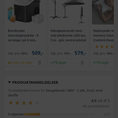
Bordmodel
Hængeparasols med
Nakkepude med
isterningmaskine - 9
solcelledrevne LED-lys,
memory foam -
terninger på 6 min.,
3 m - grå, med krydsfod
Conforti (hvid/gr
selvrensende, sort
og krank, UPF 50+
509,-
579,-
Vejl. pris
569,-
Vejl. pris
709,-
Vejl. pris
386,-
Snart på lager
På lager
På lager
PRODUKTANMELDELSER
Produktbedømmelser for
Sengeborde i MDF - 2 stk., hvid, med
skuffe
4,0
ud af 5
★
★
★
★
★
★
★
★
★
★
48 anmeldelser
(11)
5-stjernet