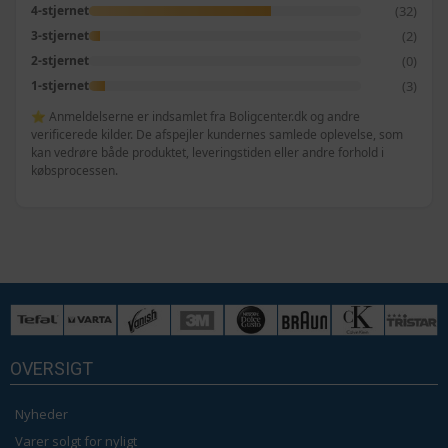
(32)
4-stjernet
(2)
3-stjernet
(0)
2-stjernet
(3)
1-stjernet
⭐ Anmeldelserne er indsamlet fra Boligcenter.dk og andre
verificerede kilder. De afspejler kundernes samlede oplevelse, som
kan vedrøre både produktet, leveringstiden eller andre forhold i
købsprocessen.
OVERSIGT
Nyheder
Varer solgt for nyligt