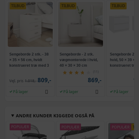
TILBUD
TILBUD
TILBUD
Sengeborde 2 stk. - 38
Sengeborde - 2 stk.
Sengeborde 2 stk
× 35 × 56 cm, hvidt
vægmonterede i hvid,
hvid, 50 × 39 × 4
konstrueret træ med 3
40 × 30 × 30 cm
konstrueret træ
skuffer
(11)
809,-
869,-
1.
Vejl. pris
1.018,-
På lager
På lager
På lager
ANDRE KUNDER KIGGEDE OGSÅ PÅ
POPULÆR
POPULÆR
POPULÆR
TI