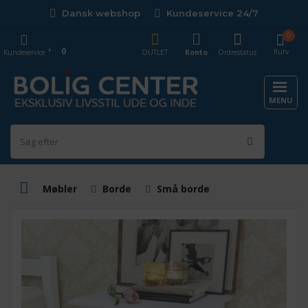
Dansk webshop
Kundeservice 24/7
0
0
Kurv
Kundeservice
OUTLET
Konto
Ordrestatus
MENU
Møbler
Borde
Små borde