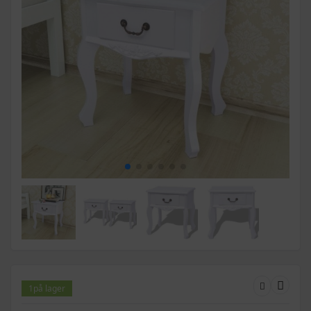
1
på lager