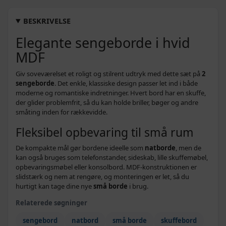
BESKRIVELSE
Elegante sengeborde i hvid
MDF
Giv soveværelset et roligt og stilrent udtryk med dette sæt på
2
sengeborde
. Det enkle, klassiske design passer let ind i både
moderne og romantiske indretninger. Hvert bord har en skuffe,
der glider problemfrit, så du kan holde briller, bøger og andre
småting inden for rækkevidde.
Fleksibel opbevaring til små rum
De kompakte mål gør bordene ideelle som
natborde
, men de
kan også bruges som telefonstander, sideskab, lille skuffemøbel,
opbevaringsmøbel eller konsolbord. MDF-konstruktionen er
slidstærk og nem at rengøre, og monteringen er let, så du
hurtigt kan tage dine nye
små borde
i brug.
Relaterede søgninger
sengebord
natbord
små borde
skuffebord