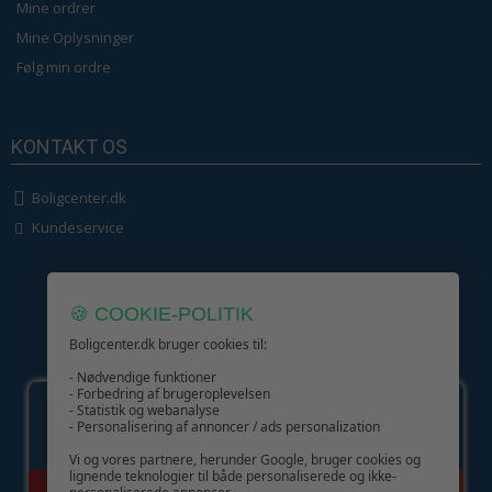
Mine ordrer
Mine Oplysninger
Følg min ordre
KONTAKT OS
Boligcenter.dk
Kundeservice
🍪 COOKIE-POLITIK
Boligcenter.dk bruger cookies til:
GIV GLÆDE MED ET GAVEKORT!
- Nødvendige funktioner
- Forbedring af brugeroplevelsen
- Statistik og webanalyse
- Personalisering af annoncer / ads personalization
Vi og vores partnere, herunder Google, bruger cookies og
lignende teknologier til både personaliserede og ikke-