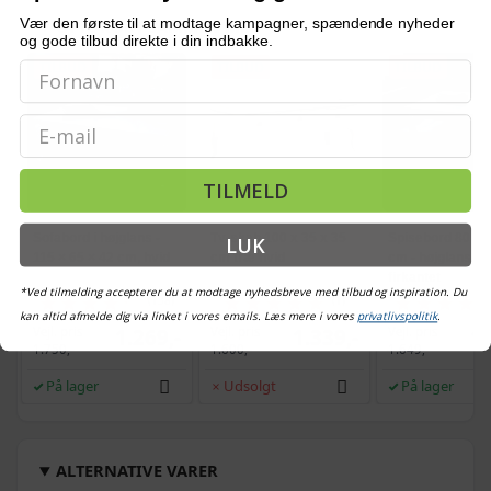
Vær den første til at modtage kampagner, spændende nyheder
OFTE KØBT SAMMEN MED
og gode tilbud direkte i din indbakke.
TILBUD
TILBUD
TILBUD
Email
TILMELD
Sofabord i højglans -
Tv-skab 100 x 35 x 35
Spisebord 80 × 8
LUK
115 × 65 × 42 cm, hvid
cm træ hvid
cm - højglans hv
firkantet
*Ved tilmelding accepterer du at modtage nyhedsbreve med tilbud og inspiration. Du
(138)
(1)
kan altid afmelde dig via linket i vores emails. Læs mere i vores
privatlivspolitik
.
Vejl. pris
Vejl. pris
Vejl. pris
1.269,-
1.339,-
1.
1.750,-
1.600,-
1.649,-
På lager
Udsolgt
På lager
ALTERNATIVE VARER