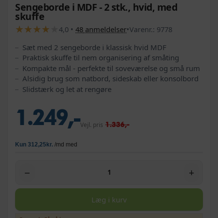
Sengeborde i MDF - 2 stk., hvid, med
skuffe
★
★
★
★
★
★
★
★
★
★
4,0
•
48
anmeldelser
•
Varenr.:
9778
Sæt med 2 sengeborde i klassisk hvid MDF
Praktisk skuffe til nem organisering af småting
Kompakte mål - perfekte til soveværelse og små rum
Alsidig brug som natbord, sideskab eller konsolbord
Slidstærk og let at rengøre
1.249,-
1.336,-
Vejl. pris
−
+
Læg i kurv