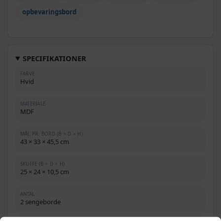
opbevaringsbord
SPECIFIKATIONER
FARVE
Hvid
MATERIALE
MDF
MÅL PR. BORD (B × D × H)
43 × 33 × 45,5 cm
SKUFFE (B × D × H)
25 × 24 × 10,5 cm
ANTAL
2 sengeborde