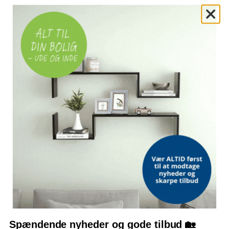
FUNKTION
1 skuffe med håndtag, glider nemt
MONTERING
Let at samle
OFTE STILLEDE SPØRGSMÅL
Hvor mange borde følger med?
Hvilke mål har hvert bord?
Hvilket materiale er bordene lavet af?
Er bordene nemme at samle?
Bemærk: FAQ er vejledende information. Vi tager forbehold for fejl og
mangler, og oplysningerne er ikke juridisk bindende.
Spændende nyheder og gode tilbud 🏡