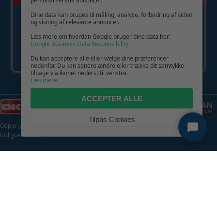
personaliserede annoncer.
Dine data kan bruges til måling, analyse, forbedring af siden
og visning af relevante annoncer.
Læs mere om hvordan Google bruger dine data her:
Google Business Data Responsibility
Du kan acceptere alle eller vælge dine præferencer
nedenfor. Du kan senere ændre eller trække dit samtykke
tilbage via ikonet nederst til venstre.
Læs mere
ACCEPTER ALLE
Tilpas Cookies
Copyright © 2026 | CVR: DK41222093 | Alle rettigheder forbeholdes |
Boligcenter.dk
🍪