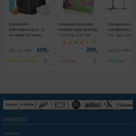
Bordmodel
Vetoquinol Dronspot
Hængeparasols
isterningmaskine - 9
ormekur spot-on til kat
solcelledrevne L
terninger på 6 min.,
- 2,5-5 kg, 2×0,7 ml
3 m - grå, med k
selvrensende, sort
og krank, UPF 5
(2)
509,-
209,-
Vejl. pris
569,-
Vejl. pris
709,-
Snart på lager
Udsolgt
På lager
OVERSIGT
Nyheder