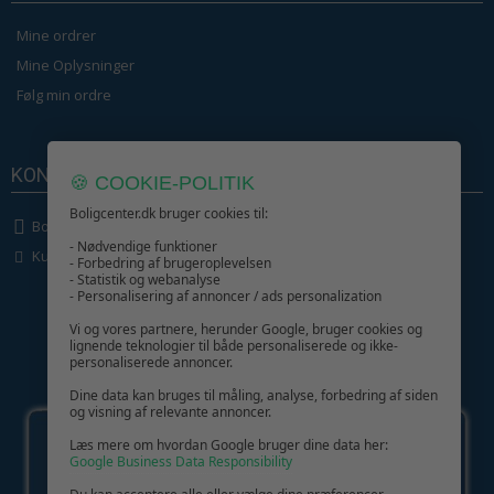
Mine ordrer
Mine Oplysninger
Følg min ordre
KONTAKT OS
🍪 COOKIE-POLITIK
Boligcenter.dk bruger cookies til:
Boligcenter.dk
- Nødvendige funktioner
Kundeservice
- Forbedring af brugeroplevelsen
- Statistik og webanalyse
- Personalisering af annoncer / ads personalization
Vi og vores partnere, herunder Google, bruger cookies og
lignende teknologier til både personaliserede og ikke-
personaliserede annoncer.
GIV GLÆDE MED ET GAVEKORT!
Dine data kan bruges til måling, analyse, forbedring af siden
og visning af relevante annoncer.
Læs mere om hvordan Google bruger dine data her:
Google Business Data Responsibility