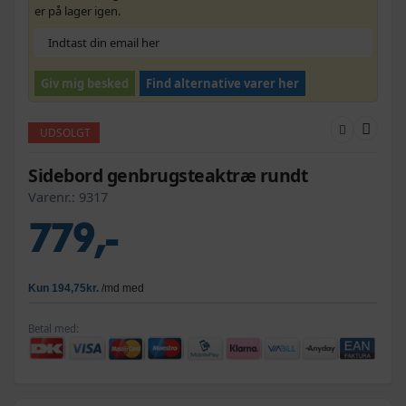
er på lager igen.
Giv mig besked
Find alternative varer her
UDSOLGT
Sidebord genbrugsteaktræ rundt
Varenr.:
9317
779,-
Betal med: