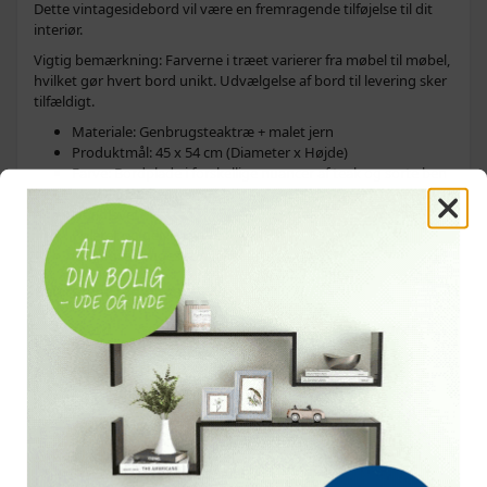
Dette vintagesidebord vil være en fremragende tilføjelse til dit
interiør.
Vigtig bemærkning: Farverne i træet varierer fra møbel til møbel,
hvilket gør hvert bord unikt. Udvælgelse af bord til levering sker
tilfældigt.
Materiale: Genbrugsteaktræ + malet jern
Produktmål: 45 x 54 cm (Diameter x Højde)
Farve: Bordplade i forskellige nuancer af teak og sorte ben
Med 3 metalben
Håndlavet
Poleret og delvis lakeret
Kan også bruges som et sofabord
Relaterede søgninger
sofabord
sofaborde
endebord
endeborde
sidebord
sideborde
konsolbord
OFTE KØBT SAMMEN MED