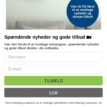
POPULÆR
POPULÆR
POPULÆR
Spændende nyheder og gode tilbud 🏡
Bordmodel
Vetoquinol Dronspot
Hængeparasols
Vær den første til at modtage kampagner, spændende nyheder
isterningmaskine - 9
ormekur spot-on til kat
solcelledrevne L
og gode tilbud direkte i din indbakke.
terninger på 6 min.,
- 2,5-5 kg, 2×0,7 ml
3 m - grå, med k
selvrensende, sort
og krank, UPF 5
(2)
509,-
209,-
Vejl. pris
569,-
Vejl. pris
709,-
Email
Snart på lager
Udsolgt
På lager
TILMELD
ALTERNATIVE VARER
LUK
TILBUD
TILBUD
*Ved tilmelding accepterer du at modtage nyhedsbreve med tilbud og inspiration. Du