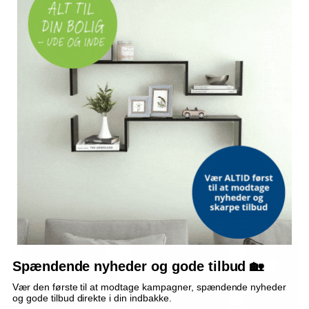
Dørmåtte - sort 90 ×
Tv-bord 120x40x34 cm
3D-vægur i mod
120 cm med
konstrueret træ hvid
design - XXL 10
skridsikker PVC-
højglans
guldfarvet
bagside
(366)
(4)
309,-
809,-
Vejl. pris
424,-
Vejl. pris
902,-
Vejl. pris
312,-
På lager
Udsolgt
På lager
ALTERNATIVE VARER
POPULÆR
TILBUD
TILBUD
TILBUD
Spændende nyheder og gode tilbud 🏡
Vær den første til at modtage kampagner, spændende nyheder
og gode tilbud direkte i din indbakke.