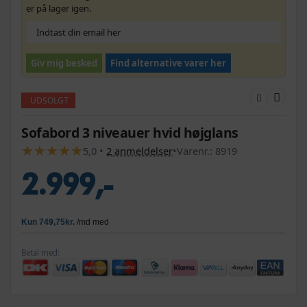
er på lager igen.
Giv mig besked
Find alternative varer her
UDSOLGT
Sofabord 3 niveauer hvid højglans
★
★
★
★
★
★
★
★
★
★
5,0
•
2
anmeldelser
•
Varenr.:
8919
2.999,-
Betal med: