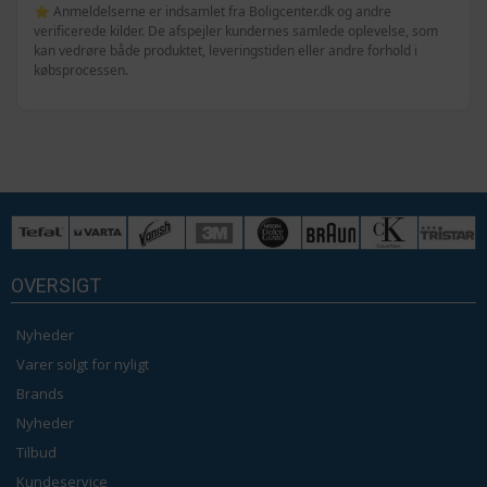
⭐ Anmeldelserne er indsamlet fra Boligcenter.dk og andre
verificerede kilder. De afspejler kundernes samlede oplevelse, som
kan vedrøre både produktet, leveringstiden eller andre forhold i
købsprocessen.
OVERSIGT
Nyheder
Varer solgt for nyligt
Brands
Nyheder
Tilbud
Kundeservice