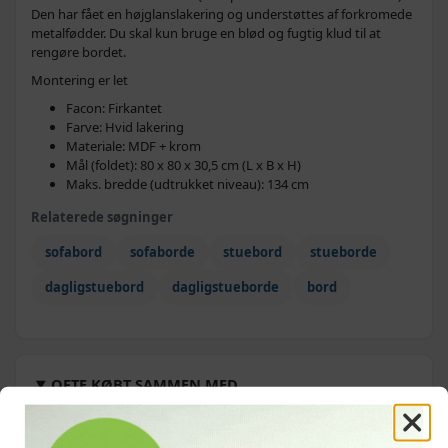
Den har fået en højglanslakering og understøttes af forkromede
metalfødder. Du skal kun bruge en blød og fugtig klud til at
rengøre bordet.
Montering er let
Facon: Firkantet
Farve: Hvid lakering
Materiale: MDF + krom
Mål (foldet): 80 x 80 x 30,5 cm (L x B x H)
Maks. bredde (udtrukket niveau): 134 cm
Relaterede søgninger
sofabord
sofaborde
stuebord
stueborde
dagligstuebord
dagligstueborde
bord
OFTE KØBT SAMMEN MED
TILBUD
TILBUD
TILBUD