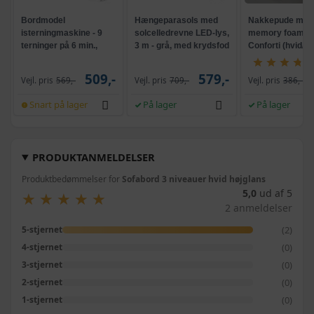
Bordmodel
Hængeparasols med
Nakkepude med
isterningmaskine - 9
solcelledrevne LED-lys,
memory foam -
terninger på 6 min.,
3 m - grå, med krydsfod
Conforti (hvid/gr
selvrensende, sort
og krank, UPF 50+
509,-
579,-
Vejl. pris
569,-
Vejl. pris
709,-
Vejl. pris
386,-
Snart på lager
På lager
På lager
PRODUKTANMELDELSER
Produktbedømmelser for
Sofabord 3 niveauer hvid højglans
5,0
ud af 5
★
★
★
★
★
★
★
★
★
★
2 anmeldelser
(2)
5-stjernet
(0)
4-stjernet
(0)
3-stjernet
(0)
2-stjernet
(0)
1-stjernet