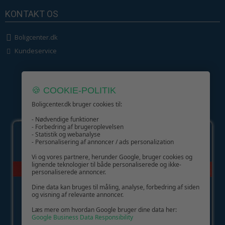
KONTAKT OS
Boligcenter.dk
Kundeservice
🍪 COOKIE-POLITIK
Boligcenter.dk bruger cookies til:
GIV GLÆDE MED ET GAVEKORT!
- Nødvendige funktioner
- Forbedring af brugeroplevelsen
- Statistik og webanalyse
- Personalisering af annoncer / ads personalization
Vi og vores partnere, herunder Google, bruger cookies og
lignende teknologier til både personaliserede og ikke-
personaliserede annoncer.
Dine data kan bruges til måling, analyse, forbedring af siden
og visning af relevante annoncer.
Læs mere om hvordan Google bruger dine data her:
Google Business Data Responsibility