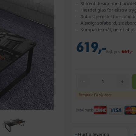
Stilrent design med printe
Hærdet glas for ekstra tr
Robust jernstel for stabilit
Alsidig: sofabord, sidebor
Kompakte mål, nemt at pla
619,-
661,-
Vejl. pris
−
+
Bemærk: Få på lager
Betal med:
Hurtig levering