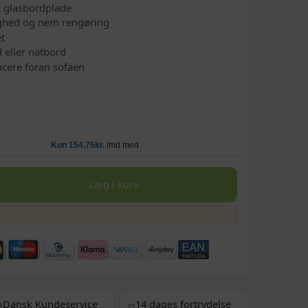
t glasbordplade
yghed og nem rengøring
et
d eller natbord
cere foran sofaen
Læg i kurv
Dansk Kundeservice
14 dages fortrydelse