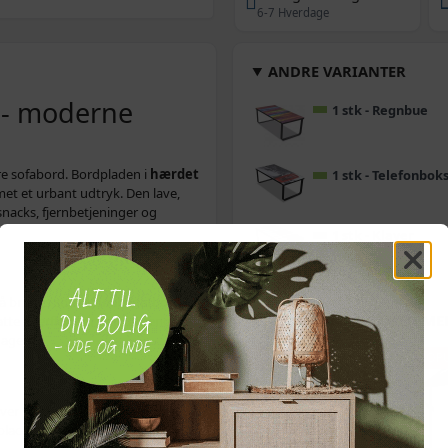
6-7 Hverdage
ANDRE VARIANTER
 - moderne
1 stk - Regnbue
re sofabord. Bordpladen i
hærdet
1 stk - Telefonbok
mmet et urbant udtryk. Den lave,
 snacks, fjernbetjeninger og
1 stk - Klaver
å bruges som et unikt natbord i
OFTE KØBT SAMMEN ME
latte overflade er nem at rengøre
dagen.
POPULÆR
POP
er solid stabilitet i daglig brug.
 placere foran sofaen uden at fylde