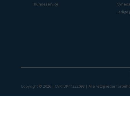
Kundeservice
Nyheds
Ledige 
Copyright © 2026 | CVR: DK41222093 | Alle rettigheder forbeho