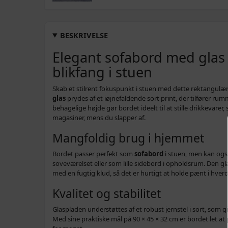
BESKRIVELSE
Elegant sofabord med glas
blikfang i stuen
Skab et stilrent fokuspunkt i stuen med dette rektangulæ
glas
prydes af et iøjnefaldende sort print, der tilfører ru
behagelige højde gør bordet ideelt til at stille drikkevarer,
magasiner, mens du slapper af.
Mangfoldig brug i hjemmet
Bordet passer perfekt som
sofabord
i stuen, men kan ogs
soveværelset eller som lille sidebord i opholdsrum. Den g
med en fugtig klud, så det er hurtigt at holde pænt i hver
Kvalitet og stabilitet
Glaspladen understøttes af et robust jernstel i sort, som giv
Med sine praktiske mål på 90 × 45 × 32 cm er bordet let at