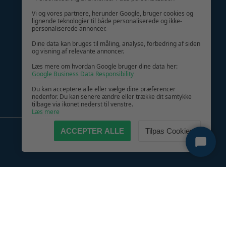
GIV GLÆDE MED ET GAVEKORT!
Vi og vores partnere, herunder Google, bruger cookies og
lignende teknologier til både personaliserede og ikke-
personaliserede annoncer.
Dine data kan bruges til måling, analyse, forbedring af siden
og visning af relevante annoncer.
Læs mere om hvordan Google bruger dine data her:
Google Business Data Responsibility
Du kan acceptere alle eller vælge dine præferencer
nedenfor. Du kan senere ændre eller trække dit samtykke
tilbage via ikonet nederst til venstre.
Læs mere
ACCEPTER ALLE
Tilpas Cookies