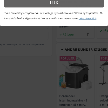
LUK
Sofabord i hærdet glas
Sofab
- transparent, 98 × 45 ×
- 95 ×
31 cm med hylde
sort/t
*Ved tilmelding accepterer du at modtage nyhedsbreve med tilbud og inspiration. Du
(270)
kan altid afmelde dig via linket i vores emails. Læs mere i vores
privatlivspolitik
.
Vejl. pris
1.289,-
Vejl. p
2.346,-
På 
På lager
ejl og mangler, og oplysningerne er
ANDRE KUNDER KIGGED
POPULÆR
POP
Bordmodel
Hænge
isterningmaskine - 9
solce
terninger på 6 min.,
3 m -