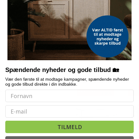
Bordmodel
Hænge
angulært sofabord
isterningmaskine - 9
solce
terninger på 6 min.,
3 m -
selvrensende, sort
og kr
509,-
Vejl. pris
569,-
Vejl. p
Snart på lager
På 
Spændende nyheder og gode tilbud 🏡
lært
Vær den første til at modtage kampagner, spændende nyheder
ALTERNATIVE VARER
og gode tilbud direkte i din indbakke.
32 cm (L × B × H)
POPULÆR
TILBUD
TILB
ITET
Email
TILMELD