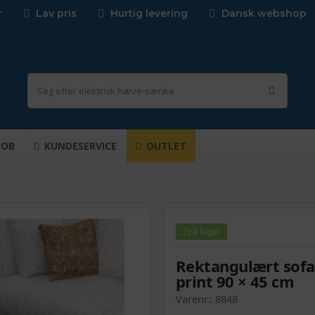
r
Lav pris
Hurtig levering
Dansk webshop
JOB
KUNDESERVICE
OUTLET
2
på lager
Rektangulært sofa
print 90 × 45 cm
Varenr.:
8848