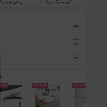
Hjælp tæt på dig
Nem kundeservice
639,-
594,-
s
419,-
594,-
529,-
D
ULÆR
POPULÆR
POPULÆR