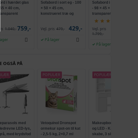
ord i hærdet glas
Sofabord i sort eg - 100
Sofabord i hærdet glas
 55 × 40 cm,
× 50 × 45 cm,
- 98 × 45 × 30 cm,
ransparent
konstrueret træ og
transparent
metal
(165)
759,-
429,-
Vejl. pris
ris
1.040,-
Vejl. pris
479,-
1.199,-
1.799,-
lager
På lager
På lager
E OGSÅ PÅ
ULÆR
POPULÆR
POPULÆR
parasols med
Vetoquinol Dronspot
Makeupbord med spejl
lledrevne LED-lys,
ormekur spot-on til kat
og LED - Kailyn, 2
 grå, med krydsfod
- 2,5-5 kg, 2×0,7 ml
skabe, 3 skuffer, 5