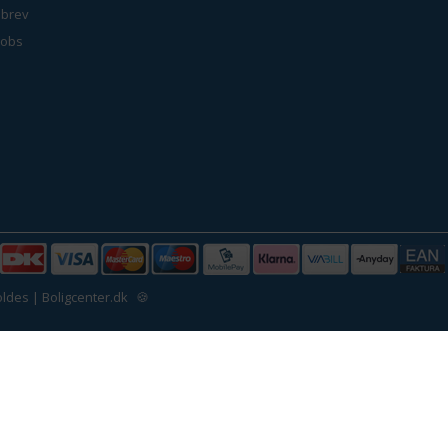
brev
jobs
ldes | Boligcenter.dk
🍪