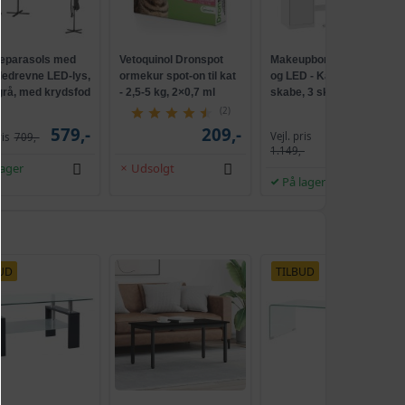
parasols med
Vetoquinol Dronspot
Makeupbord med spejl
lledrevne LED-lys,
ormekur spot-on til kat
og LED - Kailyn, 2
 grå, med krydsfod
- 2,5-5 kg, 2×0,7 ml
skabe, 3 skuffer, 5
ank, UPF 50+
hylder, 9 dæmpbare
(2)
pærer, skydebeslag
579,-
209,-
Vejl. pris
ris
709,-
1.009,-
uden værktøj - cloud
1.149,-
hvid
lager
Udsolgt
På lager
UD
TILBUD