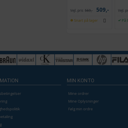
selvrensende, sort
og kr
509,-
Vejl. pris
569,-
Vejl. p
Snart på lager
På 
RMATION
MIN KONTO
sbetingelser
Mine ordrer
ring
Mine Oplysninger
ighedspolitik
Følg min ordre
betaling
g