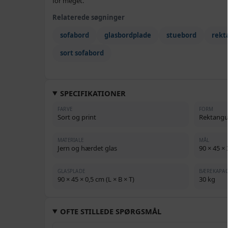
for meget.
Relaterede søgninger
sofabord
glasbordplade
stuebord
rekt
sort sofabord
SPECIFIKATIONER
FARVE
FORM
Sort og print
Rektangu
MATERIALE
MÅL
Jern og hærdet glas
90 × 45 × 
GLASPLADE
BÆREKAPAC
90 × 45 × 0,5 cm (L × B × T)
30 kg
OFTE STILLEDE SPØRGSMÅL