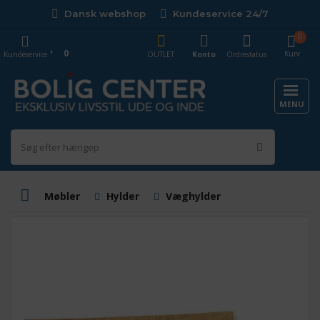
Dansk webshop
Kundeservice 24/7
0
0
Kurv
Kundeservice
OUTLET
Konto
Ordrestatus
MENU
Møbler
Hylder
Væghylder