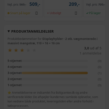
509,-
209,-
Vejl. pris
569,-
Vejl. pris
709,-
Snart på lager
Udsolgt
På lager
PRODUKTANMELDELSER
Produktbedømmelser for
Displayhylder - 2 stk. vægmonterede i
massivt mangotræ, 110 × 16 × 16 cm
3,0
ud af 5
★
★
★
★
★
★
★
★
★
★
1 anmeldelse
(0)
5-stjernet
(0)
4-stjernet
(1)
3-stjernet
(0)
2-stjernet
(0)
1-stjernet
⭐ Anmeldelserne er indsamlet fra Boligcenter.dk og andre
verificerede kilder. De afspejler kundernes samlede oplevelse, som
kan vedrøre både produktet, leveringstiden eller andre forhold i
købsprocessen.