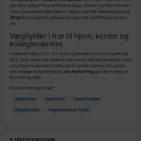
gør dem oplagte til at fremhæve bøger, planter og dekorationer i
stue, soveværelse eller køkken. Med en samlet bærekapacitet på
20 kg
får du praktisk opbevaring og smuk udstilling på samme
tid.
Væghylder i træ til hjem, kontor og
kollegieværelse
Hylderne måler 110 × 16 × 16 cm og leveres som et komplet sæt
på 2, så du nemt kan skabe et harmonisk udtryk på væggen. Den
naturlige mangotræsstruktur giver varme nuancer, der passer
ind i mange indretningsstile.
Let montering
gør det hurtigt at
få et flot resultat.
Relaterede søgninger
væghylder
træhylder
svævehylder
displayhylde
vægmonteret hylde
SPECIFIKATIONER