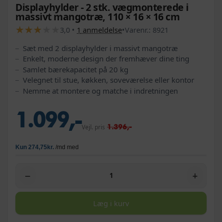
Displayhylder - 2 stk. vægmonterede i
massivt mangotræ, 110 × 16 × 16 cm
★
★
★
★
★
★
★
★
★
★
3,0
•
1
anmeldelse
•
Varenr.:
8921
Sæt med 2 displayhylder i massivt mangotræ
Enkelt, moderne design der fremhæver dine ting
Samlet bærekapacitet på 20 kg
Velegnet til stue, køkken, soveværelse eller kontor
Nemme at montere og matche i indretningen
1.099,-
1.396,-
Vejl. pris
−
+
Læg i kurv