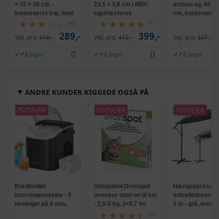
× 15 × 20 cm -
23,5 × 3,8 cm i MDF,
artisan eg, 80 × 
konstrueret træ, hvid
egetræsfarve
cm, konstrueret
(46)
(1)
289,-
399,-
Vejl. pris
314,-
Vejl. pris
412,-
Vejl. pris
337,-
På lager
På lager
På lager
ANDRE KUNDER KIGGEDE OGSÅ PÅ
POPULÆR
POPULÆR
POPULÆR
Bordmodel
Vetoquinol Dronspot
Hængeparasols
isterningmaskine - 9
ormekur spot-on til kat
solcelledrevne L
terninger på 6 min.,
- 2,5-5 kg, 2×0,7 ml
3 m - grå, med k
selvrensende, sort
og krank, UPF 5
(2)