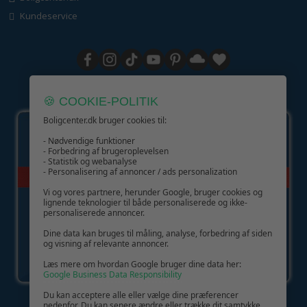
Kundeservice
GIV GLÆDE MED ET GAVEKORT!
🍪 COOKIE-POLITIK
Boligcenter.dk bruger cookies til:
- Nødvendige funktioner
- Forbedring af brugeroplevelsen
- Statistik og webanalyse
- Personalisering af annoncer / ads personalization
Vi og vores partnere, herunder Google, bruger cookies og
lignende teknologier til både personaliserede og ikke-
personaliserede annoncer.
Dine data kan bruges til måling, analyse, forbedring af siden
og visning af relevante annoncer.
Læs mere om hvordan Google bruger dine data her:
Google Business Data Responsibility
Du kan acceptere alle eller vælge dine præferencer
nedenfor. Du kan senere ændre eller trække dit samtykke