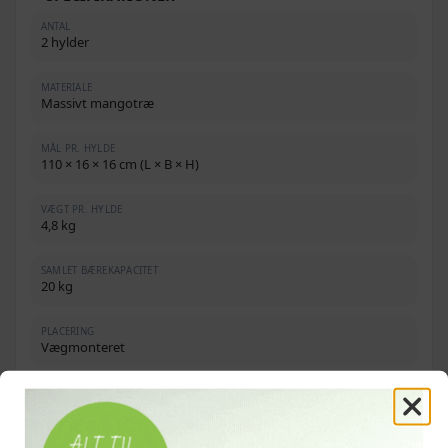
ANTAL
2 hylder
MATERIALE
Massivt mangotræ
MÅL PR. HYLDE
110 × 16 × 16 cm (L × B × H)
VÆGT PR. HYLDE
4,8 kg
SAMLET BÆREKAPACITET
20 kg
PLACERING
Vægmonteret
OFTE STILLEDE SPØRGSMÅL