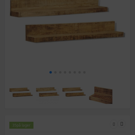
35
på lager