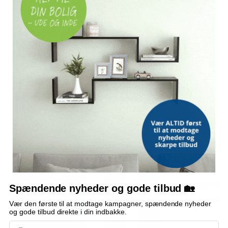
Hvor mange hylder følger med?
Hvad er hylderne lavet af?
Hvad er målene?
Hvor meget kan hylderne bære?
Bemærk: FAQ er vejledende information. Vi tager forbehold for fejl og
mangler, og oplysningerne er ikke juridisk bindende.
OFTE KØBT SAMMEN MED
POPULÆR
TILBUD
TILBUD
TILBUD
Spændende nyheder og gode tilbud 🏡
Vær den første til at modtage kampagner, spændende nyheder
og gode tilbud direkte i din indbakke.