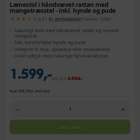
Lænestol i håndvævet rattan med
mangotræsstel - inkl. hynde og pude
★
★
★
★
★
★
★
★
★
★
3,3
•
41
anmeldelser
•
Varenr.:
9389
Naturligt look med håndvævet rattan og massivt
mangotræ
Inkl. komfortabel hynde og pude
Velegnet til stue, spisestue eller soveværelse
Unikt udtryk med naturlige farvevariationer
1.599,-
2.034,-
Vejl. pris
−
+
Læg i kurv