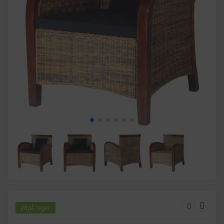
28
på lager