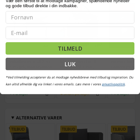
Vær den første til at modtage kampagner, spændende nyheder
og gode tilbud direkte i din indbakke.
POPULÆR
POPULÆR
POPULÆR
TI
Email
TILMELD
Hængeparasols med
Bordmodel
Nakkepude med
solcelledrevne LED-lys,
isterningmaskine - 9
memory foam -
LUK
3 m - grå, med krydsfod
terninger på 6 min.,
Conforti (hvid/gr
og krank, UPF 50+
selvrensende, sort
*Ved tilmelding accepterer du at modtage nyhedsbreve med tilbud og inspiration. Du
579,-
509,-
Vejl. pris
709,-
Vejl. pris
569,-
Vejl. pris
386,-
kan altid afmelde dig via linket i vores emails. Læs mere i vores
privatlivspolitik
.
På lager
Snart på lager
På lager
ALTERNATIVE VARER
TILBUD
TILBUD
TILBUD