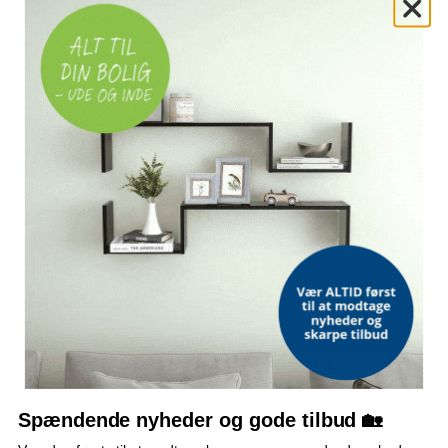
110 kg pr. sæde
Kun til indendørs brug
OFTE STILLEDE SPØRGSMÅL
Er hynde og pude inkluderet?
Hvor meget kan stolen bære?
Kan stolen bruges udendørs?
Hvilke materialer er stolen lavet af?
Bemærk: FAQ er vejledende information. Vi tager forbehold for fejl og
mangler, og oplysningerne er ikke juridisk bindende.
Spændende nyheder og gode tilbud 🏡
OFTE KØBT SAMMEN MED