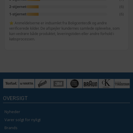
(6)
2-stjernet
(6)
1-stjernet
⭐ Anmeldelserne er indsamlet fra Boligcenter.dk og andre
verificerede kilder. De afspejler kundernes samlede oplevelse, som
kan vedrøre både produktet, leveringstiden eller andre forhold i
købsprocessen.
OVERSIGT
Nyheder
Varer solgt for nyligt
Brands