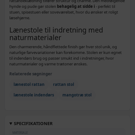
rattanbeklædning tilfører struktur og charme. Den medfølgende
hynde og pude gør stolen
behagelig at sidde i
- perfekt til
stuen, spisestuen eller soveværelset, hvor du ønsker et roligt
læsehjørne.
Lænestole til indretning med
naturmaterialer
Den charmerende, håndflettede finish gør hver stol unik, og
naturlige farvevariationer kan forekomme. Stolen er kun egnet
til indendørs brug og passer smukt ind i indretninger, hvor
naturmaterialer og varme trætoner ønskes.
Relaterede søgninger
lænestol rattan
rattan stol
lænestole indendørs
mangotræ stol
SPECIFIKATIONER
MATERIALE