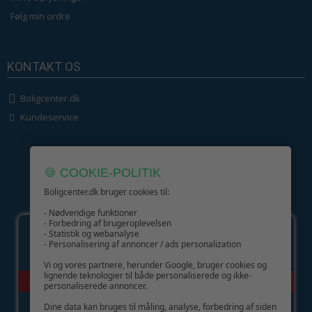
Følg min ordre
KONTAKT OS
Boligcenter.dk
Kundeservice
🍪 COOKIE-POLITIK
Boligcenter.dk bruger cookies til:
GIV GLÆDE MED ET GAVEKORT!
- Nødvendige funktioner
- Forbedring af brugeroplevelsen
- Statistik og webanalyse
- Personalisering af annoncer / ads personalization
Vi og vores partnere, herunder Google, bruger cookies og
lignende teknologier til både personaliserede og ikke-
personaliserede annoncer.
Dine data kan bruges til måling, analyse, forbedring af siden