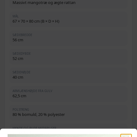
Massivt mangotræ og ægte rattan
MÅL
67 × 70 × 80 cm (B × D × H)
SÆDEBREDDE
56 cm
SÆDEDYBDE
52 cm
SÆDEHØJDE
40 cm
ARMLÆNSHØJDE FRA GULV
62,5 cm
POLSTRING
80 % bomuld, 20 % polyester
HYNDE OG PUDE MEDFØLGER
Maks. belastning