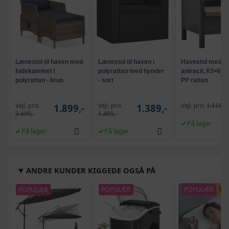
Lænestol til haven med
Lænestol til haven i
Havestol med hy
fodskammel i
polyrattan med hynder
antracit, 63×65
polyrattan - brun
- sort
PP rattan
Vejl. pris
Vejl. pris
1.899,-
1.389,-
Vejl. pris
1.118,-
3.499,-
1.499,-
På lager
På lager
På lager
ANDRE KUNDER KIGGEDE OGSÅ PÅ
POPULÆR
POPULÆR
POPULÆR
TI