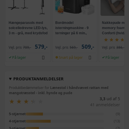
Hængeparasols med
Bordmodel
Nakkepude med
solcelledrevne LED-lys,
isterningmaskine - 9
memory foam -
3 m - grå, med krydsfod
terninger på 6 min.,
Conforti (hvid/gr
og krank, UPF 50+
selvrensende, sort
579,-
509,-
Vejl. pris
709,-
Vejl. pris
569,-
Vejl. pris
386,-
På lager
Snart på lager
På lager
PRODUKTANMELDELSER
Produktbedømmelser for
Lænestol i håndvævet rattan med
mangotræsstel - inkl. hynde og pude
3,3
ud af 5
★
★
★
★
★
★
★
★
★
★
41 anmeldelser
(9)
5-stjernet
(13)
4-stjernet
(7)
3-stjernet