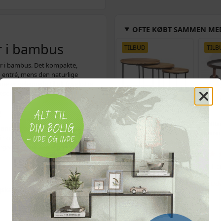
OFTE KØBT SAMMEN ME
r i bambus
TILBUD
TILB
er i bambus. Det kompakte,
g entré, mens den naturlige
rne er velegnede til alt fra ekstra
sæsonens småting.
e
Indskudsborde i
Loftl
tandigt
og
holdbart
. Overfladen
massivt akacietræ -
pærer
 din opbevaring pæn og
sæt med 3 sofaborde
organisere på den måde, der
(120)
Vejl. pris
1.139,-
Vejl. p
1.149,-
Uds
gskasser
På lager