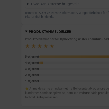
Hvad kan kisterne bruges til?
Bemærk: FAQ er vejledende information. Vi tager forbehold for f
ikke juridisk bindende.
PRODUKTANMELDELSER
Produktbedømmelser for
Opbevaringskister i bambus - sæt
★
★
★
★
★
★
★
★
★
★
5-stjernet
4-stjernet
3-stjernet
2-stjernet
1-stjernet
⭐ Anmeldelserne er indsamlet fra Boligcenter.dk og andre veri
kundernes samlede oplevelse, som kan vedrøre både produktet
forhold i købsprocessen.