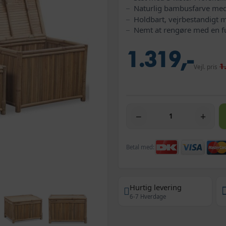
Naturlig bambusfarve med 
Holdbart, vejrbestandigt m
Nemt at rengøre med en f
1.319,-
1
Vejl. pris
−
+
Betal med:
Hurtig levering
6-7 Hverdage