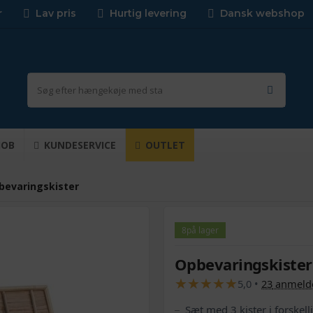
r
Lav pris
Hurtig levering
Dansk webshop
JOB
KUNDESERVICE
OUTLET
bevaringskister
8
på lager
Opbevaringskister 
★
★
★
★
★
★
★
★
★
★
5,0
•
23
anmelde
Sæt med 3 kister i forskelli