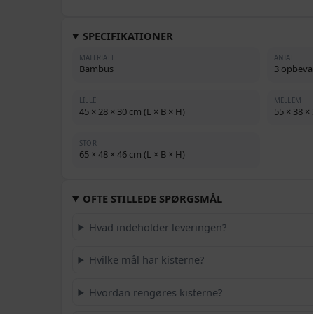
SPECIFIKATIONER
MATERIALE
ANTAL
Bambus
3 opbevar
LILLE
MELLEM
45 × 28 × 30 cm (L × B × H)
55 × 38 × 
STOR
65 × 48 × 46 cm (L × B × H)
OFTE STILLEDE SPØRGSMÅL
Hvad indeholder leveringen?
Hvilke mål har kisterne?
Hvordan rengøres kisterne?