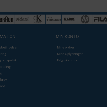
RMATION
MIN KONTO
sbetingelser
Mine ordrer
ring
Mine Oplysninger
ighedspolitik
Følg min ordre
betaling
g
brev
jobs