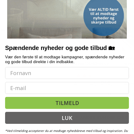
ALTERNATIVE VARER
TILBUD
TILB
ingskister
Spændende nyheder og gode tilbud 🏡
38 cm (L × B × H)
Vær den første til at modtage kampagner, spændende nyheder
Opbevaringskasse til
Opbev
og gode tilbud direkte i din indbakke.
haven 110×52×55 cm -
haven
bambus
52 × 
(37)
919,-
Vejl. pris
987,-
Vejl. p
Email
På lager
På 
TILMELD
ANDRE KUNDER KIGGED
LUK
POPULÆR
POP
*Ved tilmelding accepterer du at modtage nyhedsbreve med tilbud og inspiration. Du