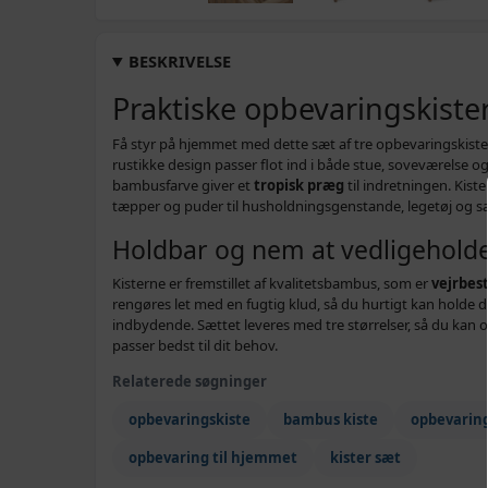
BESKRIVELSE
Praktiske opbevaringskiste
Få styr på hjemmet med dette sæt af tre opbevaringskist
rustikke design passer flot ind i både stue, soveværelse o
bambusfarve giver et
tropisk præg
til indretningen. Kiste
tæpper og puder til husholdningsgenstande, legetøj og 
Holdbar og nem at vedligehold
Kisterne er fremstillet af kvalitetsbambus, som er
vejrbes
rengøres let med en fugtig klud, så du hurtigt kan holde
indbydende. Sættet leveres med tre størrelser, så du kan 
passer bedst til dit behov.
Relaterede søgninger
opbevaringskiste
bambus kiste
opbevarin
opbevaring til hjemmet
kister sæt