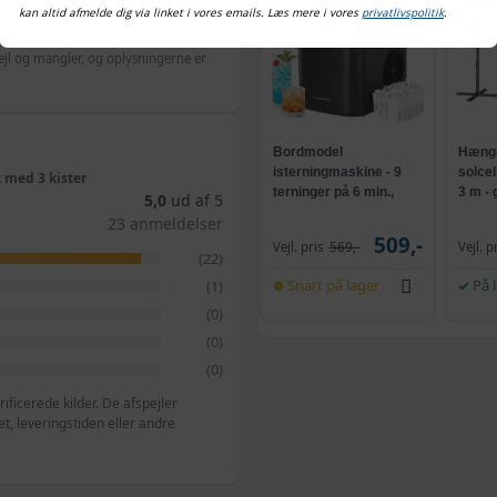
kan altid afmelde dig via linket i vores emails. Læs mere i vores
privatlivspolitik
.
ejl og mangler, og oplysningerne er
Bordmodel
Hænge
isterningmaskine - 9
solce
 med 3 kister
terninger på 6 min.,
3 m -
5,0
ud af 5
selvrensende, sort
og kr
23 anmeldelser
509,-
Vejl. pris
569,-
Vejl. p
(22)
Snart på lager
På 
(1)
(0)
(0)
(0)
ficerede kilder. De afspejler
, leveringstiden eller andre