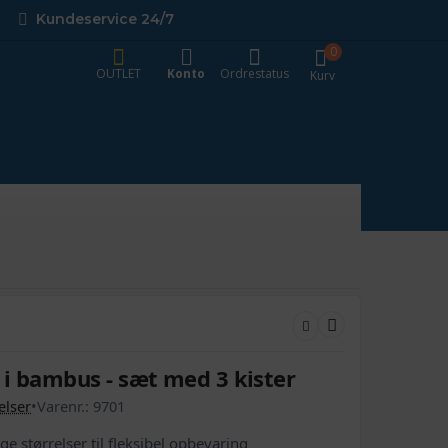
Kundeservice 24/7
0
OUTLET
Konto
Ordrestatus
Kurv
i bambus - sæt med 3 kister
lser
•
Varenr.:
9701
ge størrelser til fleksibel opbevaring