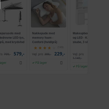
parasols med
Nakkepude med
Makeupbord med spejl
lledrevne LED-lys,
memory foam -
og LED - Kailyn, 2
 grå, med krydsfod
Conforti (hvid/grå)
skabe, 3 skuffer, 5
ank, UPF 50+
hylder, 9 dæmpbare
(149)
pærer, skydebeslag
579,-
229,-
Vejl. pris
ris
709,-
Vejl. pris
386,-
1.009,-
uden værktøj - cloud
1.149,-
hvid
lager
På lager
På lager