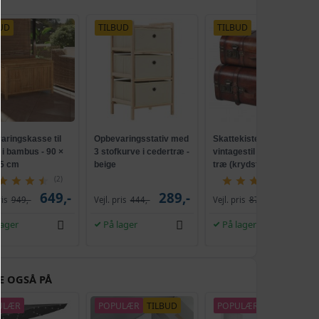
UD
TILBUD
TILBUD
aringskasse til
Opbevaringsstativ med
Skattekister i
 i bambus - 90 ×
3 stofkurve i cedertræ -
vintagestil - 2 stk. brun
55 cm
beige
træ (krydsfinér)
(2)
(3)
649,-
289,-
559,-
ris
949,-
Vejl. pris
444,-
Vejl. pris
874,-
lager
På lager
På lager
E OGSÅ PÅ
ULÆR
POPULÆR
TILBUD
POPULÆR