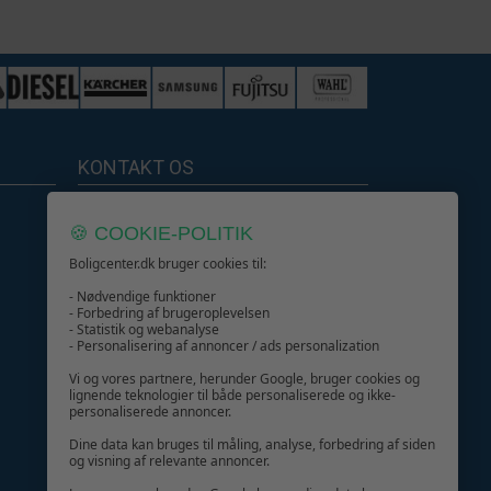
KONTAKT OS
Boligcenter.dk
🍪 COOKIE-POLITIK
Kundeservice
Boligcenter.dk bruger cookies til:
- Nødvendige funktioner
- Forbedring af brugeroplevelsen
- Statistik og webanalyse
- Personalisering af annoncer / ads personalization
GIV GLÆDE MED ET GAVEKORT!
Vi og vores partnere, herunder Google, bruger cookies og
lignende teknologier til både personaliserede og ikke-
personaliserede annoncer.
Dine data kan bruges til måling, analyse, forbedring af siden
og visning af relevante annoncer.