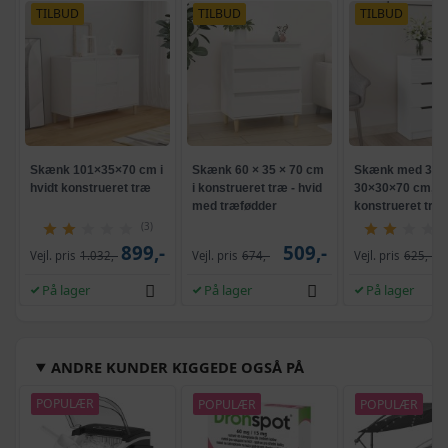
TILBUD
TILBUD
TILBUD
Skænk 101×35×70 cm i
Skænk 60 × 35 × 70 cm
Skænk med 3 sku
hvidt konstrueret træ
i konstrueret træ - hvid
30×30×70 cm, hv
med træfødder
konstrueret træ
(3)
899,-
509,-
Vejl. pris
1.032,-
Vejl. pris
674,-
Vejl. pris
625,-
På lager
På lager
På lager
ANDRE KUNDER KIGGEDE OGSÅ PÅ
POPULÆR
POPULÆR
POPULÆR