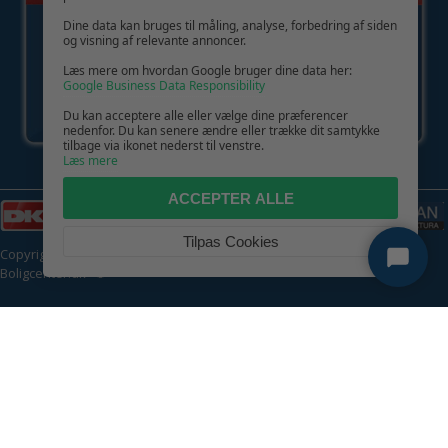
Dine data kan bruges til måling, analyse, forbedring af siden
og visning af relevante annoncer.
Læs mere om hvordan Google bruger dine data her:
Google Business Data Responsibility
Du kan acceptere alle eller vælge dine præferencer
nedenfor. Du kan senere ændre eller trække dit samtykke
tilbage via ikonet nederst til venstre.
Læs mere
ACCEPTER ALLE
Tilpas Cookies
Copyright © 2026 | CVR: DK41222093 | Alle rettigheder forbeholdes |
Boligcenter.dk
🍪