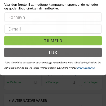
Vær den første til at modtage kampagner, spændende nyheder
OFTE KØBT SAMMEN MED
og gode tilbud direkte i din indbakke.
TILBUD
TILBUD
TILBUD
Email
TILMELD
LUK
Vægtstangs- og
Vaskbar dørmåtte 60 ×
Tv-bord i hvidt
håndvægtssæt 30 kg -
180 cm - sort,
konstrueret træ 
justerbare frie vægte,
skridsikker
34 × 36 cm
*Ved tilmelding accepterer du at modtage nyhedsbreve med tilbud og inspiration. Du
curlstang og
(467)
(303)
kan altid afmelde dig via linket i vores emails. Læs mere i vores
privatlivspolitik
.
håndvægte
1.699,-
389,-
Vejl. pris
549,-
På lager
På lager
På lager
ALTERNATIVE VARER