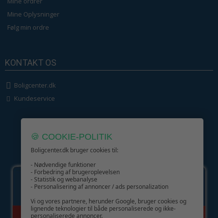
Mine ordrer
Mine Oplysninger
Følg min ordre
KONTAKT OS
Boligcenter.dk
Kundeservice
🍪 COOKIE-POLITIK
Boligcenter.dk bruger cookies til:
GIV GLÆDE MED ET GAVEKORT!
- Nødvendige funktioner
- Forbedring af brugeroplevelsen
- Statistik og webanalyse
- Personalisering af annoncer / ads personalization
Vi og vores partnere, herunder Google, bruger cookies og
lignende teknologier til både personaliserede og ikke-
personaliserede annoncer.