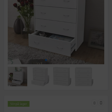
50+
på lager