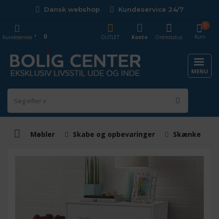
Dansk webshop
Kundeservice 24/7
0
0
Kurv
Kundeservice
OUTLET
Konto
Ordrestatus
MENU
Møbler
Skabe og opbevaringer
Skænke