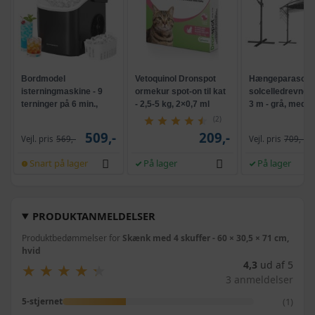
Bordmodel
Vetoquinol Dronspot
Hængeparasols
isterningmaskine - 9
ormekur spot-on til kat
solcelledrevne L
terninger på 6 min.,
- 2,5-5 kg, 2×0,7 ml
3 m - grå, med k
selvrensende, sort
og krank, UPF 5
(2)
509,-
209,-
Vejl. pris
569,-
Vejl. pris
709,-
Snart på lager
På lager
På lager
PRODUKTANMELDELSER
Produktbedømmelser for
Skænk med 4 skuffer - 60 × 30,5 × 71 cm,
hvid
4,3
ud af 5
★
★
★
★
★
★
★
★
★
★
3 anmeldelser
(1)
5-stjernet