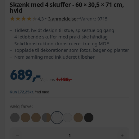
Skænk med 4 skuffer - 60 × 30,5 × 71 cm,
hvid
★
★
★
★
★
★
★
★
★
★
4,3
•
3
anmeldelser
•
Varenr.:
9715
Tidløst, hvidt design til stue, spisestue og gang
4 letløbende skuffer med praktiske håndtag
Solid konstruktion i konstrueret træ og MDF
Topplade til dekorationer som fotos, bøger og planter
Nem samling med inkluderet tilbehør
689,-
1.128,-
Vejl. pris
Vælg farve:
−
+