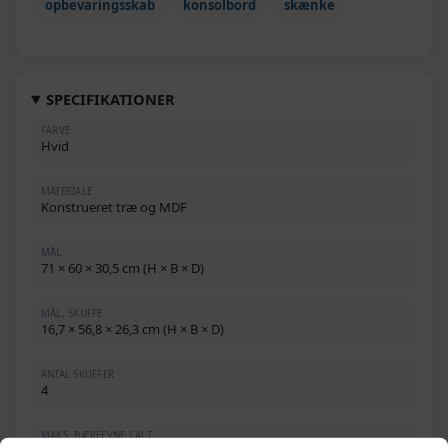
opbevaringsskab
konsolbord
skænke
SPECIFIKATIONER
FARVE
Hvid
MATERIALE
Konstrueret træ og MDF
MÅL
71 × 60 × 30,5 cm (H × B × D)
MÅL, SKUFFE
16,7 × 56,8 × 26,3 cm (H × B × D)
ANTAL SKUFFER
4
MAKS. BÆREEVNE I ALT