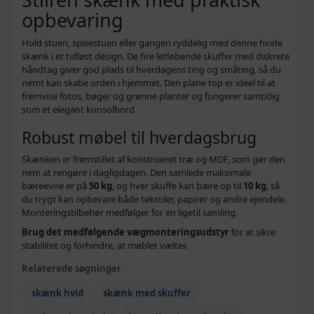
opbevaring
Hold stuen, spisestuen eller gangen ryddelig med denne hvide
skænk i et tidløst design. De fire letløbende skuffer med diskrete
håndtag giver god plads til hverdagens ting og småting, så du
nemt kan skabe orden i hjemmet. Den plane top er ideel til at
fremvise fotos, bøger og grønne planter og fungerer samtidig
som et elegant konsolbord.
Robust møbel til hverdagsbrug
Skænken er fremstillet af konstrueret træ og MDF, som gør den
nem at rengøre i dagligdagen. Den samlede maksimale
bæreevne er på
50 kg
, og hver skuffe kan bære op til
10 kg
, så
du trygt kan opbevare både tekstiler, papirer og andre ejendele.
Monteringstilbehør medfølger for en ligetil samling.
Brug det medfølgende vægmonteringsudstyr
for at sikre
stabilitet og forhindre, at møblet vælter.
Relaterede søgninger
skænk hvid
skænk med skuffer