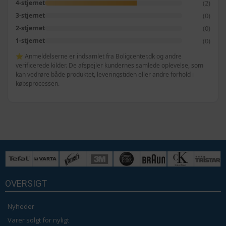
(2)
4-stjernet
(0)
3-stjernet
(0)
2-stjernet
(0)
1-stjernet
⭐ Anmeldelserne er indsamlet fra Boligcenter.dk og andre
verificerede kilder. De afspejler kundernes samlede oplevelse, som
kan vedrøre både produktet, leveringstiden eller andre forhold i
købsprocessen.
OVERSIGT
Nyheder
Varer solgt for nyligt