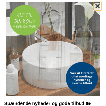
50 kg
MAKS. BÆREEVNE PR. SKUFFE
10 kg
Monteringstilbehør medfølger
OFTE STILLEDE SPØRGSMÅL
Hvor meget kan skænken bære?
Er vægmontering nødvendig?
Hvad er målene?
Følger der monteringstilbehør med?
Bemærk: FAQ er vejledende information. Vi tager forbehold for fejl og
mangler, og oplysningerne er ikke juridisk bindende.
Spændende nyheder og gode tilbud 🏡