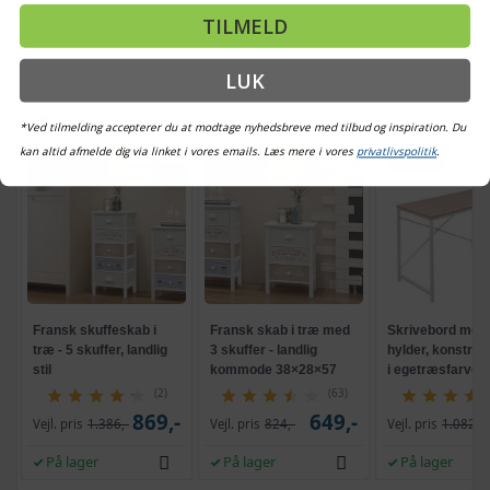
Bemærk: FAQ er vejledende information. Vi tager forbehold for fejl og
TILMELD
mangler, og oplysningerne er ikke juridisk bindende.
LUK
OFTE KØBT SAMMEN MED
*Ved tilmelding accepterer du at modtage nyhedsbreve med tilbud og inspiration. Du
kan altid afmelde dig via linket i vores emails. Læs mere i vores
privatlivspolitik
.
TILBUD
TILBUD
TILBUD
Fransk skuffeskab i
Fransk skab i træ med
Skrivebord med r
træ - 5 skuffer, landlig
3 skuffer - landlig
hylder, konstrue
stil
kommode 38×28×57
i egetræsfarve, 
cm
52 cm
(2)
(63)
869,-
649,-
Vejl. pris
1.386,-
Vejl. pris
824,-
Vejl. pris
1.082,-
På lager
På lager
På lager