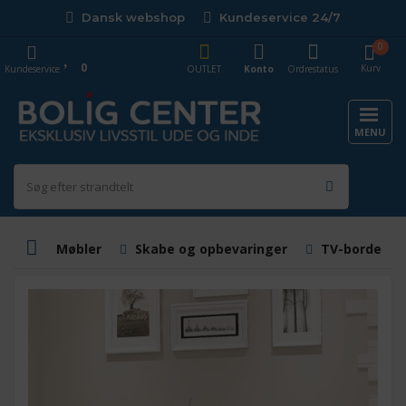
Dansk webshop
Kundeservice 24/7
0
0
Kurv
Kundeservice
OUTLET
Konto
Ordrestatus
MENU
Møbler
Skabe og opbevaringer
TV-borde