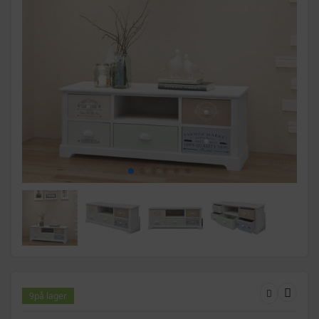
9
på lager