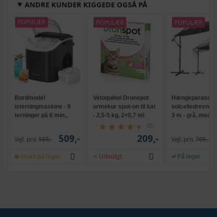
ANDRE KUNDER KIGGEDE OGSÅ PÅ
POPULÆR
POPULÆR
POPULÆR
Bordmodel
Vetoquinol Dronspot
Hængeparasols
isterningmaskine - 9
ormekur spot-on til kat
solcelledrevne L
terninger på 6 min.,
- 2,5-5 kg, 2×0,7 ml
3 m - grå, med k
selvrensende, sort
og krank, UPF 5
(2)
509,-
209,-
Vejl. pris
569,-
Vejl. pris
709,-
Snart på lager
Udsolgt
På lager