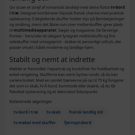
Giv stuen et strejf af romantisk landidyl med dette flotte
tv-bord
i træ
. Designet kombinerer klassisk fransk charme med praktisk
opbevaring: 5 letglidende skuffer holder styr på fjernbetjeninger
og småting, mens det åbne rum over midterskuffen giver plads
til
multimedieapparater
, bøger og magasiner. De farverige
fronter - herunder en elegant lysegrøn midterskuffe og fire
sideskuffer med vintageprint - skaber et personligt udtryk, der
passer smukt i både moderne og landlige hjem.
Stabilt og nemt at indrette
Møblet er fremstillet i kejsertræ og krydsfiner for holdbarhed og
enkel rengøring. Skufferne kan nemt byttes rundt, så du kan
variere looket. Med en samlet bæreevne på op til 75 kg fungerer
det som tv-skab, hi-fi-bord, kommode eller skænk, så du får
fleksibel opbevaring og et dekorativt fokuspunkt.
Relaterede søgninger
tv-bord i træ
tv-skab
fransk landlig stil
tv-møbel med skuffer
fjernsynsbord