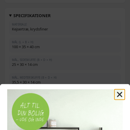
SPECIFIKATIONER
MATERIALE
Kejsertræ, krydsfiner
MÅL (L × B × H)
100 × 35 × 40 cm
MÅL, SIDESKUFFE (B × D × H)
25 × 30 × 14 cm
MÅL, MIDTERSKUFFE (B × D × H)
35,5 × 30 × 14 cm
SKUFFER
5 i forskellige farver (4 side, 1 midte)
ÅBENT RUM TIL MULTIMEDIEAPPARATER
Maks. bæreevne i alt
75 kg