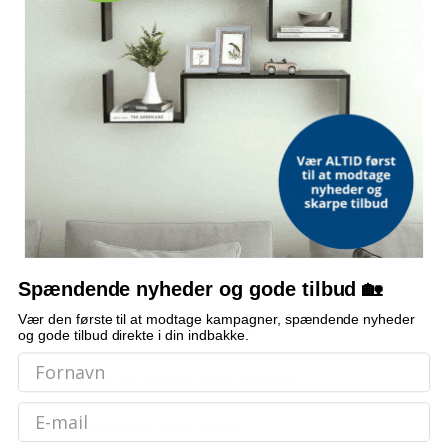
MAKS. BÆREEVNE PR. SKUFFE
2,5 kg
MAKS. BÆREEVNE PR. HYLDE
5 kg
STIL
Fransk landlig/antik
OFTE STILLEDE SPØRGSMÅL
Hvor stort er tv-bordet?
Spændende nyheder og gode tilbud 🏡
Vær den første til at modtage kampagner, spændende nyheder
Hvor meget kan bordet bære?
og gode tilbud direkte i din indbakke.
Hvor kan jeg placere mine enheder?
Email
Kan skufferne flyttes rundt?