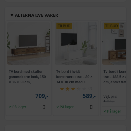
ALTERNATIVE VARER
TILBUD
TILBUD
TV-bord med skuffer -
Tv-bord i hvidt
Tv-bord i konstr
gammelt træ look, 150
konstrueret træ - 80 ×
træ - 188,5 × 41 
× 36 × 30 cm,
34 × 30 cm med 3
cm, antikt træ
konstrueret træ
skuffer
(2)
709,-
589,-
Vejl. pris
1.
1.599,-
På lager
På lager
På lager