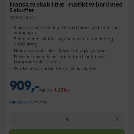
Fransk tv-skab i træ - rustikt tv-bord med
5 skuffer
Varenr.:
9872
Klassisk fransk landlig stil med farverige fronter og
vintageprint
5 letglidende skuffer og åbent rum til medier og
opbevaring
Holdbare materialer i kejsertræ og krydsfiner
Fleksibel anvendelse som tv-bord, hi-fi-bord,
kommode eller skænk
Skufferne kan udskiftes for et nyt udtryk
909,-
1.279,-
Vejl. pris
−
+