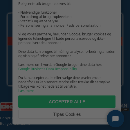
Boligcenter.dk bruger cookies til:
GIV GLÆDE MED ET GAVEKORT!
- Nødvendige funktioner
- Forbedring af brugeroplevelsen
- Statistik og webanalyse
- Personalisering af annoncer / ads personalization
Vi og vores partnere, herunder Google, bruger cookies og
lignende teknologier til både personaliserede og ikke-
personaliserede annoncer.
Dine data kan bruges til måling, analyse, forbedring af siden
og visning af relevante annoncer.
Læs mere om hvordan Google bruger dine data her:
Google Business Data Responsibility
Du kan acceptere alle eller vælge dine præferencer
nedenfor. Du kan senere ændre eller trække dit samtykke
tilbage via ikonet nederst til venstre.
Læs mere
ACCEPTER ALLE
Tilpas Cookies
Copyright © 2026 | CVR: DK41222093 | Alle rettigheder forbeholdes |
Boligcenter.dk
🍪