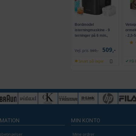
Bordmodel
Vetoq
isterningmaskine - 9
ormeku
terninger på 6 min.,
- 2,5-
selvrensende, sort
509,-
Vejl. pris
569,-
Snart på lager
På 
RMATION
MIN KONTO
sbetingelser
Mine ordrer