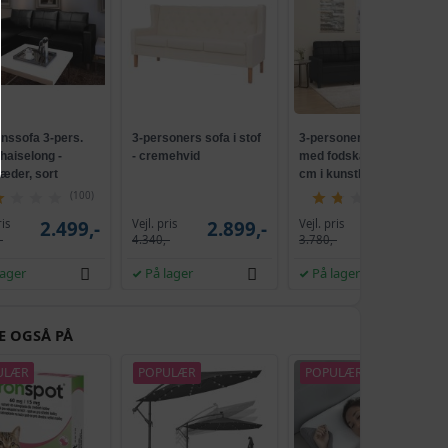
onssofa 3-pers.
3-personers sofa i stof
3-personers hjørnesofa
haiselong -
- cremehvid
med fodskammel 180
æder, sort
cm i kunstlæder - sort
(100)
(3)
ris
Vejl. pris
Vejl. pris
2.499,-
2.899,-
2.499,-
-
4.340,-
3.780,-
lager
På lager
På lager
E OGSÅ PÅ
ULÆR
POPULÆR
POPULÆR
TILBUD