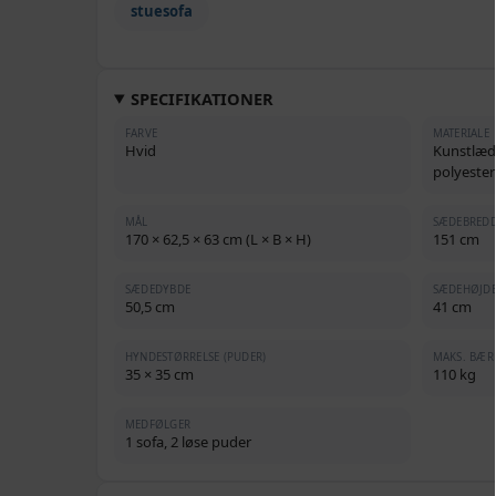
stuesofa
SPECIFIKATIONER
FARVE
MATERIALE
Hvid
Kunstlæd
polyester
MÅL
SÆDEBRED
170 × 62,5 × 63 cm (L × B × H)
151 cm
SÆDEDYBDE
SÆDEHØJDE
50,5 cm
41 cm
HYNDESTØRRELSE (PUDER)
MAKS. BÆR
35 × 35 cm
110 kg
MEDFØLGER
1 sofa, 2 løse puder