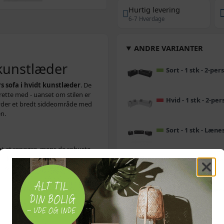
Hurtig levering
6-7 Hverdage
ANDRE VARIANTER
 kunstlæder
Sort - 1 stk - 2-pe
s sofa i hvidt kunstlæder
. De
drette med - uanset om stilen er
Hvid - 1 stk - 2-pe
lbyder et bredt siddeområde med
n.
Sort - 1 stk - Læne
let at rengøre, mens de robuste
å du kan fuldende looket og skabe
Hvid - 1 stk - 2-sæ
æsteværelse, hvor en
kompakt
Sort - 1 stk - 2-sæd
moderne sofa