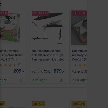
D
ULÆR
POPULÆR
POPULÆR
TILBUD
uinol Dronspot
Hængeparasols med
Nakkepude med
r spot-on til kat
solcelledrevne LED-lys,
memory foam -
5 kg, 2×0,7 ml
3 m - grå, med krydsfod
Conforti (hvid/grå)
og krank, UPF 50+
(2)
(149)
209,-
579,-
229,-
Vejl. pris
709,-
Vejl. pris
386,-
lager
På lager
På lager
UD
TILBUD
TILBUD