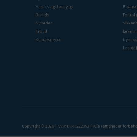
Varer solgt for nyligt
Finanse
Brands
Fortrol
Nyheder
Sikker 
Tilbud
Leverin
Kundeservice
Nyheds
Ledige 
Copyright © 2026 | CVR: DK41222093 | Alle rettigheder forbeho