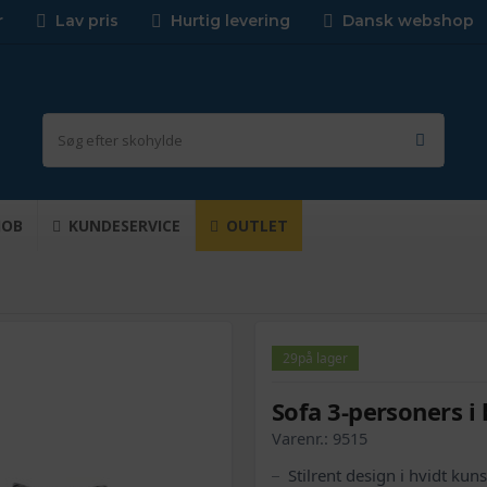
r
Lav pris
Hurtig levering
Dansk webshop
JOB
KUNDESERVICE
OUTLET
29
på lager
Sofa 3-personers i
Varenr.:
9515
Stilrent design i hvidt kun