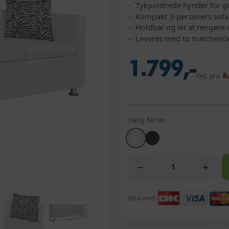
Tykpolstrede hynder for 
Kompakt 3-personers sofa 
Holdbar og let at rengøre 
Leveres med to matchend
1.799,-
3
Vejl. pris
Vælg farve:
−
+
Betal med: