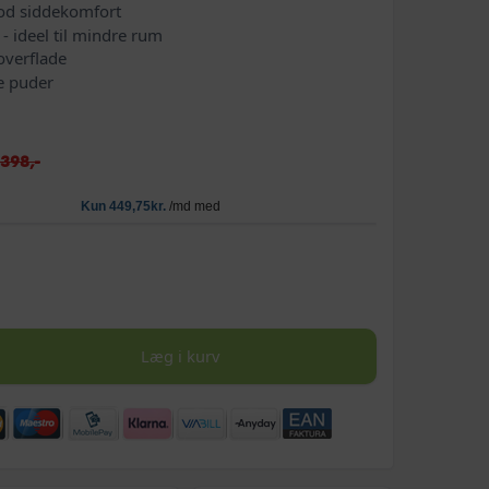
god siddekomfort
- ideel til mindre rum
overflade
e puder
.398,-
Læg i kurv