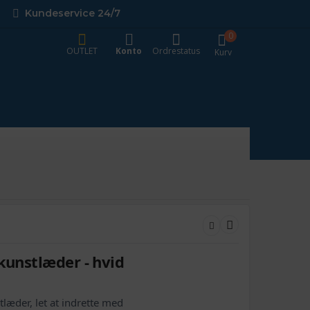
Kundeservice 24/7
0
OUTLET
Konto
Ordrestatus
Kurv
 kunstlæder - hvid
stlæder, let at indrette med