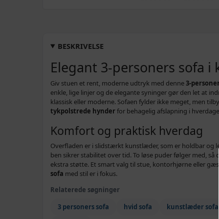
BESKRIVELSE
Elegant 3-personers sofa i
Giv stuen et rent, moderne udtryk med denne
3-personer
enkle, lige linjer og de elegante syninger gør den let at in
klassisk eller moderne. Sofaen fylder ikke meget, men ti
tykpolstrede hynder
for behagelig afslapning i hverdage
Komfort og praktisk hverdag
Overfladen er i slidstærkt kunstlæder, som er holdbar og 
ben sikrer stabilitet over tid. To løse puder følger med, s
ekstra støtte. Et smart valg til stue, kontorhjørne eller g
sofa
med stil er i fokus.
Relaterede søgninger
3 personers sofa
hvid sofa
kunstlæder sofa