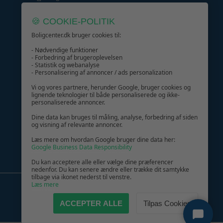
Kundeservice
🍪 COOKIE-POLITIK
Boligcenter.dk bruger cookies til:
- Nødvendige funktioner
- Forbedring af brugeroplevelsen
- Statistik og webanalyse
GIV GLÆDE MED ET GAVEKORT!
- Personalisering af annoncer / ads personalization
Vi og vores partnere, herunder Google, bruger cookies og
lignende teknologier til både personaliserede og ikke-
personaliserede annoncer.
Dine data kan bruges til måling, analyse, forbedring af siden
og visning af relevante annoncer.
Læs mere om hvordan Google bruger dine data her:
Google Business Data Responsibility
Du kan acceptere alle eller vælge dine præferencer
nedenfor. Du kan senere ændre eller trække dit samtykke
tilbage via ikonet nederst til venstre.
Læs mere
ACCEPTER ALLE
Tilpas Cookies