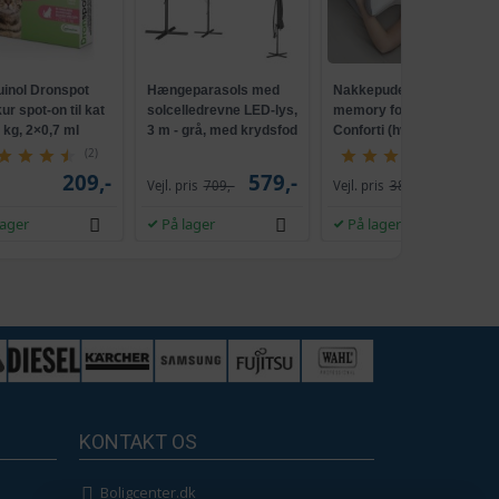
uinol Dronspot
Hængeparasols med
Nakkepude med
r spot-on til kat
solcelledrevne LED-lys,
memory foam -
5 kg, 2×0,7 ml
3 m - grå, med krydsfod
Conforti (hvid/grå)
og krank, UPF 50+
(2)
(149)
209,-
579,-
229,-
Vejl. pris
709,-
Vejl. pris
386,-
lager
På lager
På lager
KONTAKT OS
Boligcenter.dk