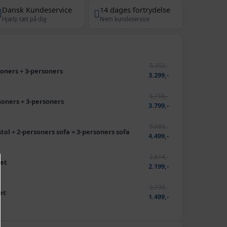
Dansk Kundeservice
14 dages fortrydelse
Hjælp tæt på dig
Nem kundeservice
5.352,-
rsoners + 3-personers
3.299,-
5.756,-
rsoners + 3-personers
3.799,-
9.080,-
stol + 2-personers sofa + 3-personers sofa
4.499,-
2.814,-
det
2.199,-
2.798,-
et
1.499,-