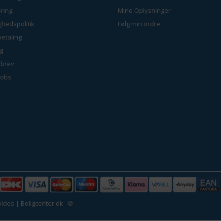
ring
Mine Oplysninger
ighedspolitik
Følg min ordre
betaling
g
brev
jobs
ldes | Boligcenter.dk
🍪