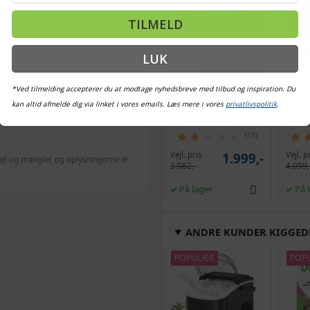
TILMELD
LUK
*Ved tilmelding accepterer du at modtage nyhedsbreve med tilbud og inspiration. Du
3-personers sofa i
Sekti
kan altid afmelde dig via linket i vores emails. Læs mere i vores
privatlivspolitik
.
kunstlæder - sort, 180
med c
cm sædebredde
kunstl
(15)
Vejl. pris
Vejl. p
1.999,-
ejl og mangler, og oplysningerne er
3.062,-
4.099,
På lager
På 
ANDRE KUNDER KIGGED
POPULÆR
POP