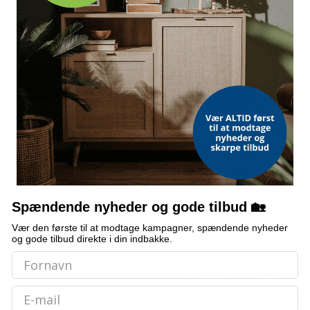
OFTE KØBT SAMMEN ME
POPULÆR
POP
er (PVC 94 %, bomuld 4 %,
 2 %)
DE
Bordmodel
Vetoq
isterningmaskine - 9
ormeku
terninger på 6 min.,
- 2,5-
 FRA GULV
selvrensende, sort
509,-
Spændende nyheder og gode tilbud 🏡
Vejl. pris
569,-
EEVNE
Vær den første til at modtage kampagner, spændende nyheder
Snart på lager
På 
og gode tilbud direkte i din indbakke.
ALTERNATIVE VARER
Email
TILBUD
TILB