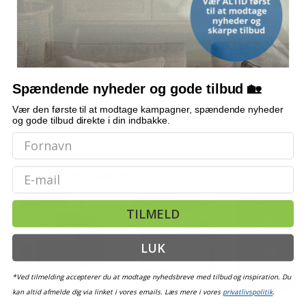
Hvor meget kan hver stol bære?
Hvor mange barstole følger med?
Hvilke materialer er brugt?
Spændende nyheder og gode tilbud 🏡
Vær den første til at modtage kampagner, spændende nyheder
Bemærk: FAQ er vejledende information. Vi tager forbehold for fejl og
og gode tilbud direkte i din indbakke.
mangler, og oplysningerne er ikke juridisk bindende.
Email
OFTE KØBT SAMMEN MED
POPULÆR
POPULÆR
POPULÆR
TI
TILMELD
LUK
*Ved tilmelding accepterer du at modtage nyhedsbreve med tilbud og inspiration. Du
kan altid afmelde dig via linket i vores emails. Læs mere i vores
privatlivspolitik
.