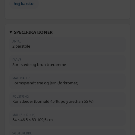
høj barstol
SPECIFIKATIONER
ANTAL
2 barstole
FARVE
Sort sæde og brun træramme
MATERIALER
Formspændt træ og jern (forkromet)
POLSTRING
Kunstlæder (bomuld 45 %, polyurethan 55 %)
MÅL (B × D × H)
54 × 46,5 × 89-109,5 cm
SÆDEBREDDE