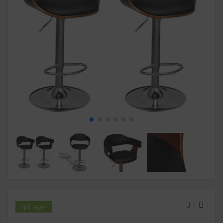
7
på lager