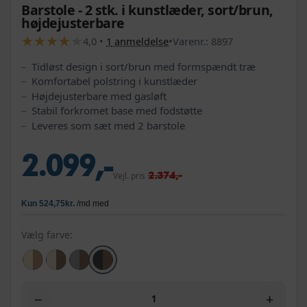
Barstole - 2 stk. i kunstlæder, sort/brun,
højdejusterbare
★
★
★
★
★
★
★
★
★
★
4,0
•
1
anmeldelse
•
Varenr.:
8897
Tidløst design i sort/brun med formspændt træ
Komfortabel polstring i kunstlæder
Højdejusterbare med gasløft
Stabil forkromet base med fodstøtte
Leveres som sæt med 2 barstole
2.099,-
2.374,-
Vejl. pris
Vælg farve:
−
+