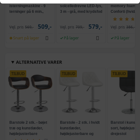
Bordmodel
Hængeparasols med
Nakkepude med
isterningmaskine - 9
solcelledrevne LED-lys,
memory foam -
terninger på 6 min.,
3 m - grå, med krydsfod
Conforti (hvid/gr
selvrensende, sort
og krank, UPF 50+
509,-
579,-
Vejl. pris
569,-
Vejl. pris
709,-
Vejl. pris
386,-
Snart på lager
På lager
På lager
ALTERNATIVE VARER
TILBUD
TILBUD
TILBUD
Barstole 2 stk. - bøjet
Barstole - 2 stk. i hvidt
Barstol i kunstl
træ og kunstlæder,
kunstlæder,
sort, højdejuste
højdejusterbare
højdejusterbare og
drejestol
drejelige