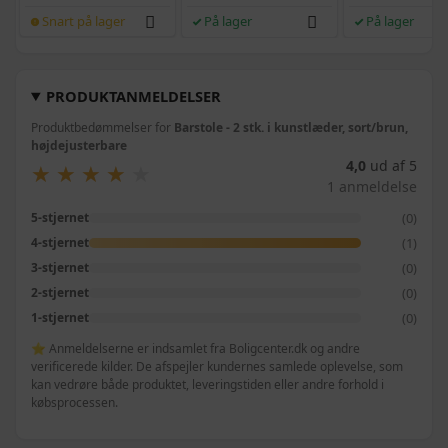
Snart på lager
På lager
På lager
PRODUKTANMELDELSER
Produktbedømmelser for
Barstole - 2 stk. i kunstlæder, sort/brun,
højdejusterbare
4,0
ud af 5
★
★
★
★
★
★
★
★
★
★
1 anmeldelse
(0)
5-stjernet
(1)
4-stjernet
(0)
3-stjernet
(0)
2-stjernet
(0)
1-stjernet
⭐ Anmeldelserne er indsamlet fra Boligcenter.dk og andre
verificerede kilder. De afspejler kundernes samlede oplevelse, som
kan vedrøre både produktet, leveringstiden eller andre forhold i
købsprocessen.