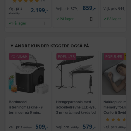
(3)
859,-
Vejl. pris
2.199,-
Vejl. pris
879,-
Vejl. pris
944,-
2.778,-
På lager
På lager
På lager
ANDRE KUNDER KIGGEDE OGSÅ PÅ
POPULÆR
POPULÆR
POPULÆR
TI
Bordmodel
Hængeparasols med
Nakkepude med
isterningmaskine - 9
solcelledrevne LED-lys,
memory foam -
terninger på 6 min.,
3 m - grå, med krydsfod
Conforti (hvid/gr
selvrensende, sort
og krank, UPF 50+
509,-
579,-
Vejl. pris
569,-
Vejl. pris
709,-
Vejl. pris
386,-