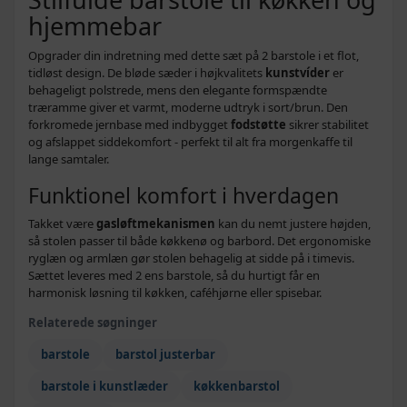
hjemmebar
Opgrader din indretning med dette sæt på 2 barstole i et flot,
tidløst design. De bløde sæder i højkvalitets
kunstvíder
er
behageligt polstrede, mens den elegante formspændte
træramme giver et varmt, moderne udtryk i sort/brun. Den
forkromede jernbase med indbygget
fodstøtte
sikrer stabilitet
og afslappet siddekomfort - perfekt til alt fra morgenkaffe til
lange samtaler.
Funktionel komfort i hverdagen
Takket være
gasløftmekanismen
kan du nemt justere højden,
så stolen passer til både køkkenø og barbord. Det ergonomiske
ryglæn og armlæn gør stolen behagelig at sidde på i timevis.
Sættet leveres med 2 ens barstole, så du hurtigt får en
harmonisk løsning til køkken, caféhjørne eller spisebar.
Relaterede søgninger
barstole
barstol justerbar
barstole i kunstlæder
køkkenbarstol