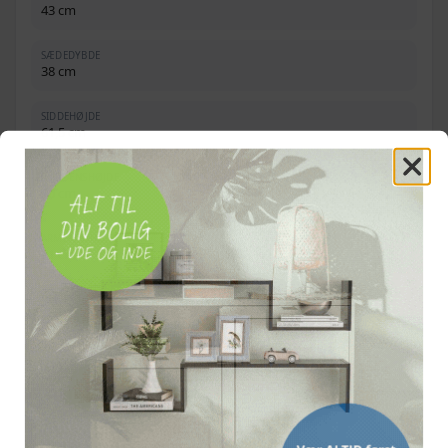
43 cm
SÆDEDYBDE
38 cm
SIDDEHØJDE
61,5 cm
RYGLÆNSHØJDE
30 cm
ARMLÆNSHØJDE FRA SÆDE
21 cm
MAKS. BÆREEVNE
110 kg pr. sæde
OFTE STILLEDE SPØRGSMÅL
Er højden på barstolene justerbar?